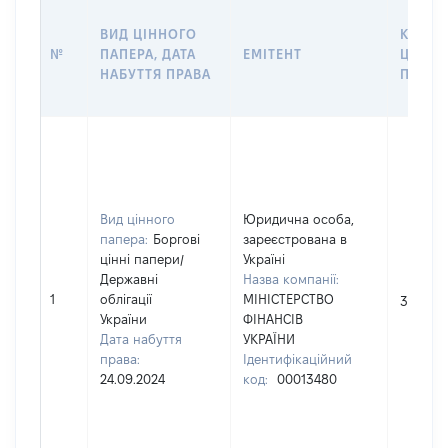
ВИД ЦІННОГО
КІЛЬК
№
ПАПЕРА, ДАТА
ЕМІТЕНТ
ЦІННИ
НАБУТТЯ ПРАВА
ПАПЕР
Вид цінного
Юридична особа,
папера:
Боргові
зареєстрована в
цінні папери
/
Україні
Державні
Назва компанії:
1
облігації
МІНІСТЕРСТВО
3560
України
ФІНАНСІВ
Дата набуття
УКРАЇНИ
права:
Ідентифікаційний
24.09.2024
код:
00013480