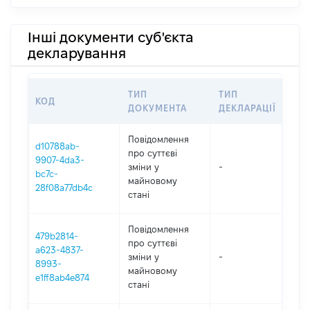
Інші документи суб'єкта
декларування
ТИП
ТИП
КОД
ПЕ
ДОКУМЕНТА
ДЕКЛАРАЦІЇ
Повідомлення
d10788ab-
про суттєві
9907-4da3-
зміни y
-
202
bc7c-
майновому
28f08a77db4c
стані
Повідомлення
479b2814-
про суттєві
a623-4837-
зміни y
-
202
8993-
майновому
e1ff8ab4e874
стані