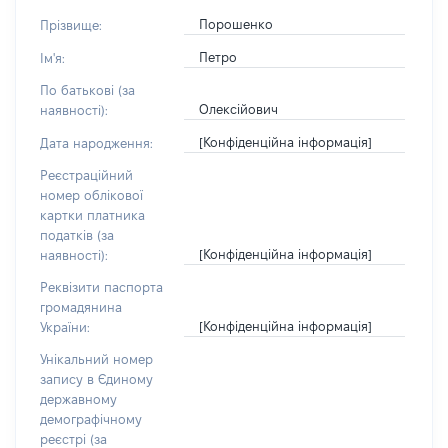
Порошенко
Прізвище:
Петро
Ім'я:
По батькові (за
Олексійович
наявності):
[Конфіденційна інформація]
Дата народження:
Реєстраційний
номер облікової
картки платника
податків (за
[Конфіденційна інформація]
наявності):
Реквізити паспорта
громадянина
[Конфіденційна інформація]
України:
Унікальний номер
запису в Єдиному
державному
демографічному
реєстрі (за