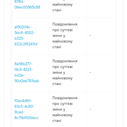
878d-
майновому
06ec00565c88
стані
Повідомлення
af50204c-
про суттєві
5dc6-4002-
зміни y
-
202
b325-
майновому
632c2f8247bf
стані
Повідомлення
8e58b277-
про суттєві
f4c5-4223-
зміни y
-
202
bd2e-
майновому
50d2eb797dab
стані
Повідомлення
f0ac4d80-
про суттєві
61b3-4c80-
зміни y
-
202
9ced-
майновому
8c75bf00bbcc
стані