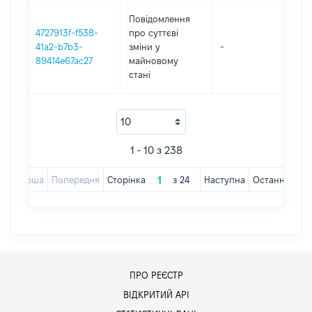
Повідомлення
4727913f-f538-
про суттєві
41a2-b7b3-
зміни y
-
202
89414e67ac27
майновому
стані
1 - 10 з 238
Перша
Попередня
Сторінка
з
24
Наступна
Остання
ПРО РЕЄСТР
ВІДКРИТИЙ АРІ