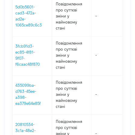
Повідомлення
5d0b5601-
про суттєві
cad3-472a-
зміни y
-
202
ad2e-
майновому
1065ce89c6c3
стані
Повідомлення
3fcb91d3-
про суттєві
ec85-4f81-
зміни y
-
202
9f07-
майновому
f6caac48f870
стані
Повідомлення
435099ba-
про суттєві
d763-45ee-
зміни y
-
202
a398-
майновому
ea379e64e85f
стані
Повідомлення
20810534-
про суттєві
3c1a-48e2-
зміни y
-
202