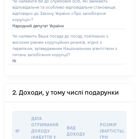
Чи належите Ви до службових осіб, які займають
відповідальне та особливо відповідальне становище,
відповідно до Закону України «Про запобігання
корупції»?
Народний депутат України
Чи належить Ваша посада до посад, пов'язаних з
високим рівнем корупційних ризиків, згідно з
переліком, затвердженим Національним агентством з
питань запобігання корупції?
Ні
2. Доходи, у тому числі подарунки
ДАТА
ОТРИМАННЯ
РОЗМІР
ІН
ВИД
№
ДОХОДУ
(ВАРТІСТЬ),
ДЖ
ДОХОДУ
(НАБУТТЯ У
ГРН
Д