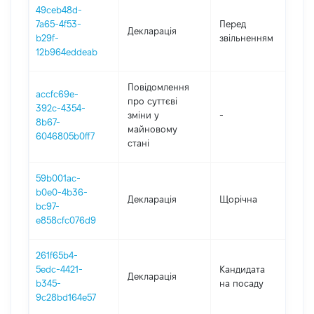
49ceb48d-
01
7a65-4f53-
Перед
Декларація
-
b29f-
звільненням
12
12b964eddeab
Повідомлення
accfc69e-
про суттєві
392c-4354-
зміни y
-
20
8b67-
майновому
6046805b0ff7
стані
59b001ac-
b0e0-4b36-
Декларація
Щорічна
20
bc97-
e858cfc076d9
261f65b4-
5edc-4421-
Кандидата
Декларація
20
b345-
на посаду
9c28bd164e57