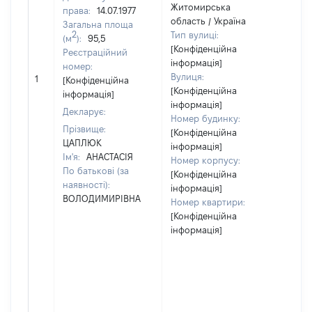
Житомирська
права:
14.07.1977
область / Україна
Загальна площа
2
Тип вулиці:
(м
):
95,5
[Конфіденційна
Реєстраційний
інформація]
номер:
[Не
Вулиця:
1
[Конфіденційна
від
[Конфіденційна
інформація]
інформація]
Декларує:
Номер будинку:
Прізвище:
[Конфіденційна
ЦАПЛЮК
інформація]
Ім'я:
АНАСТАСІЯ
Номер корпусу:
По батькові (за
[Конфіденційна
наявності):
інформація]
ВОЛОДИМИРІВНА
Номер квартири:
[Конфіденційна
інформація]