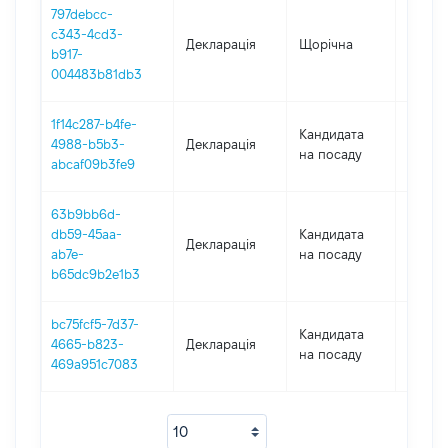
797debcc-
c343-4cd3-
Декларація
Щорічна
2019
b917-
004483b81db3
1f14c287-b4fe-
Кандидата
4988-b5b3-
Декларація
2018
на посаду
abcaf09b3fe9
63b9bb6d-
db59-45aa-
Кандидата
Декларація
2018
ab7e-
на посаду
b65dc9b2e1b3
bc75fcf5-7d37-
Кандидата
4665-b823-
Декларація
2018
на посаду
469a951c7083