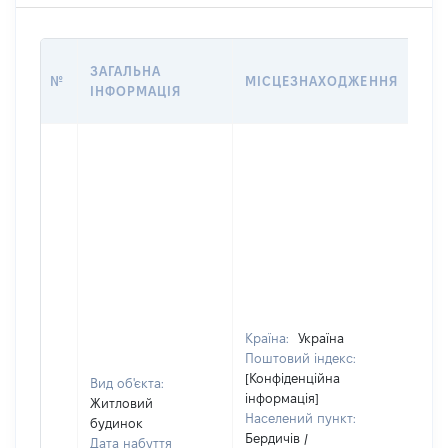
ВА
ЗАГАЛЬНА
№
МІСЦЕЗНАХОДЖЕННЯ
НА 
ІНФОРМАЦІЯ
НА
Країна:
Україна
Поштовий індекс:
[Конфіденційна
Вид об'єкта:
інформація]
Житловий
Населений пункт:
будинок
Бердичів /
Дата набуття