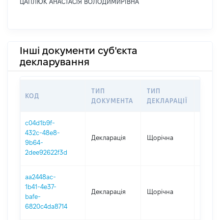
ЦАПЛЮК АНАСТАСІЯ ВОЛОДИМИРІВНА
Інші документи суб'єкта
декларування
ТИП
ТИП
КОД
ПЕРІ
ДОКУМЕНТА
ДЕКЛАРАЦІЇ
c04d1b9f-
432c-48e8-
Декларація
Щорічна
2025
9b64-
2dee92622f3d
aa2448ac-
1b41-4e37-
Декларація
Щорічна
2024
bafe-
6820c4da8714