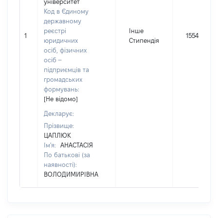
університет
Код в Єдиному
державному
реєстрі
Інше
1
15548
юридичних
Стипендія
осіб, фізичних
осіб –
підприємців та
громадських
формувань:
[Не відомо]
Декларує:
Прізвище:
ЦАПЛЮК
Ім'я:
АНАСТАСІЯ
По батькові (за
наявності):
ВОЛОДИМИРІВНА