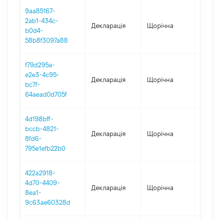
9aa85167-
2ab1-434c-
Декларація
Щорічна
2023
b0d4-
58b8f3097a88
f79d295a-
e2e3-4c95-
Декларація
Щорічна
2022
bc7f-
64aead0d705f
4d198bff-
bccb-4821-
Декларація
Щорічна
2021
8fd6-
795e1efb22b0
422a2918-
4d70-4409-
Декларація
Щорічна
2020
8ea1-
9c63ae60328d