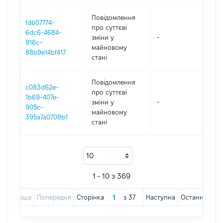
Повідомлення
fdb07774-
про суттєві
6dc6-4684-
зміни y
-
202
916c-
майновому
88b9e14bf417
стані
Повідомлення
c083d62e-
про суттєві
1b69-407e-
зміни y
-
202
905c-
майновому
395a7a0709b1
стані
1 - 10 з 369
Перша
Попередня
Сторінка
з
37
Наступна
Остання