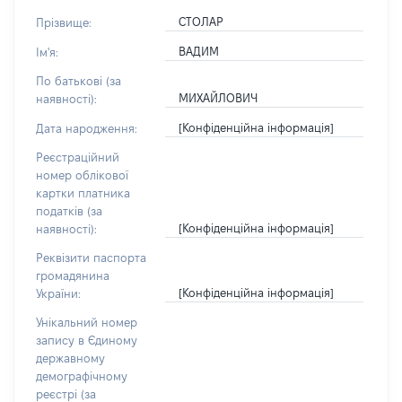
СТОЛАР
Прізвище:
ВАДИМ
Ім'я:
По батькові (за
МИХАЙЛОВИЧ
наявності):
[Конфіденційна інформація]
Дата народження:
Реєстраційний
номер облікової
картки платника
податків (за
[Конфіденційна інформація]
наявності):
Реквізити паспорта
громадянина
[Конфіденційна інформація]
України:
Унікальний номер
запису в Єдиному
державному
демографічному
реєстрі (за