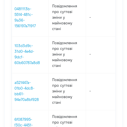
Повідомлення
0481113b-
про суттєві
5514-481c-
зміни y
-
202
9a36-
майновому
156197a71917
стані
Повідомлення
103d3d9c-
про суттєві
31d0-4e4d-
зміни y
-
202
9dcf-
майновому
60b60787a8d8
стані
Повідомлення
a521447a-
про суттєві
01b0-4dc8-
зміни y
-
202
bb61-
майновому
94e70a8bf928
стані
Повідомлення
6f087995-
про суттєві
f30c-4451-