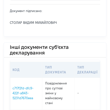
Документ підписано:
СТОЛАР ВАДИМ МИХАЙЛОВИЧ
Інші документи суб'єкта
декларування
ТИП
ТИП
КОД
ПЕ
ДОКУМЕНТА
ДЕКЛАРАЦІЇ
Повідомлення
c717f2fd-dfc9-
про суттєві
422f-a843-
зміни y
-
202
5231d7670eea
майновому
стані