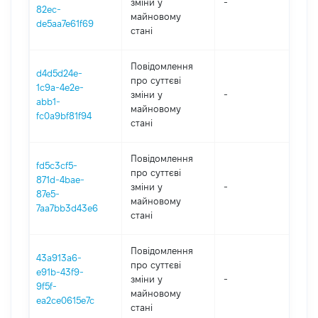
зміни y
-
202
82ec-
майновому
de5aa7e61f69
стані
Повідомлення
d4d5d24e-
про суттєві
1c9a-4e2e-
зміни y
-
202
abb1-
майновому
fc0a9bf81f94
стані
Повідомлення
fd5c3cf5-
про суттєві
871d-4bae-
зміни y
-
202
87e5-
майновому
7aa7bb3d43e6
стані
Повідомлення
43a913a6-
про суттєві
e91b-43f9-
зміни y
-
202
9f5f-
майновому
ea2ce0615e7c
стані