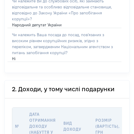
Чи належите Ви до службових осіб, які займають
відповідальне та особливо відповідальне становище,
відповідно до Закону України «Про запобігання
корупції»?
Народний депутат України
Чи належить Ваша посада до посад, пов'язаних з
високим рівнем корупційних ризиків, згідно з
переліком, затвердженим Національним агентством з
питань запобігання корупції?
Ні
2. Доходи, у тому числі подарунки
ДАТА
ОТРИМАННЯ
РОЗМІР
ІН
ВИД
№
ДОХОДУ
(ВАРТІСТЬ),
ДЖ
ДОХОДУ
(НАБУТТЯ У
ГРН
(Д