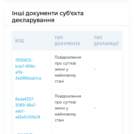
Інші документи суб'єкта
декларування
ТИП
ТИП
КОД
ПЕ
ДОКУМЕНТА
ДЕКЛАРАЦІЇ
Повідомлення
15150672-
про суттєві
bda7-406b-
зміни y
-
202
af7a-
майновому
3e2486dab1ce
стані
Повідомлення
8ede4337-
про суттєві
3069-48a7-
зміни y
-
202
aab1-
майновому
a42e3c00fa74
стані