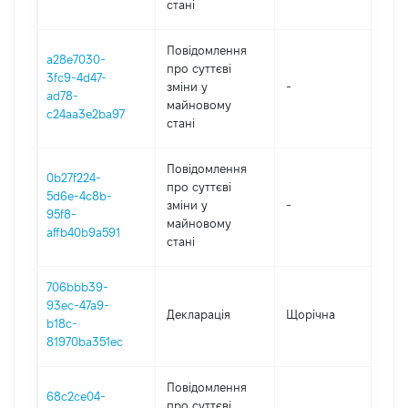
стані
Повідомлення
a28e7030-
про суттєві
3fc9-4d47-
зміни y
-
202
ad78-
майновому
c24aa3e2ba97
стані
Повідомлення
0b27f224-
про суттєві
5d6e-4c8b-
зміни y
-
202
95f8-
майновому
affb40b9a591
стані
706bbb39-
93ec-47a9-
Декларація
Щорічна
202
b18c-
81970ba351ec
Повідомлення
68c2ce04-
про суттєві