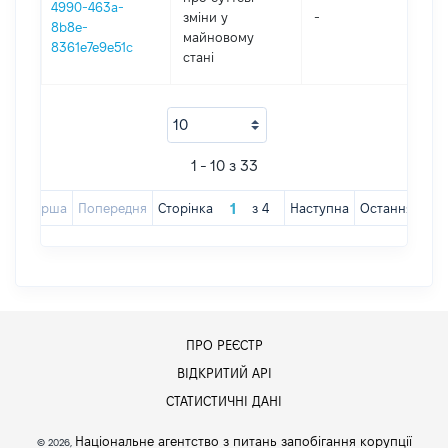
4990-463a-
зміни y
-
202
8b8e-
майновому
8361e7e9e51c
стані
1 - 10 з 33
Перша
Попередня
Сторінка
з
4
Наступна
Остання
ПРО РЕЄСТР
ВІДКРИТИЙ АРІ
СТАТИСТИЧНІ ДАНІ
Національне агентство з питань запобігання корупції
© 2026,