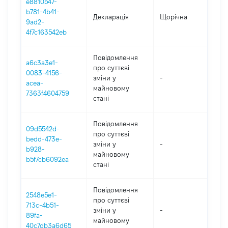
e8810547-
b781-4b41-
Декларація
Щорічна
202
9ad2-
4f7c163542eb
Повідомлення
a6c3a3e1-
про суттєві
0083-4156-
зміни y
-
202
acea-
майновому
7363f4604759
стані
Повідомлення
09d5542d-
про суттєві
bedd-473e-
зміни y
-
202
b928-
майновому
b5f7cb6092ea
стані
Повідомлення
2548e5e1-
про суттєві
713c-4b51-
зміни y
-
202
89fa-
майновому
40c7db3a6d65