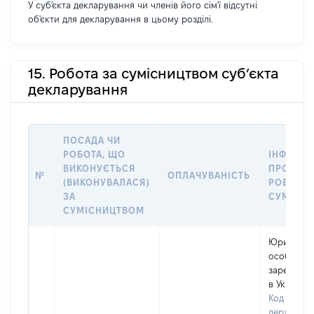
У суб'єкта декларування чи членів його сім'ї відсутні
об'єкти для декларування в цьому розділі.
15. Робота за сумісництвом суб’єкта
декларування
ПОСАДА ЧИ
РОБОТА, ЩО
ІНФОРМА
ВИКОНУЄТЬСЯ
ПРО МІС
№
ОПЛАЧУВАНІСТЬ
(ВИКОНУВАЛАСЯ)
РОБОТИ 
ЗА
СУМІСН
СУМІСНИЦТВОМ
Юридичн
особа,
зареєстро
в Україні
Код в Єди
державно