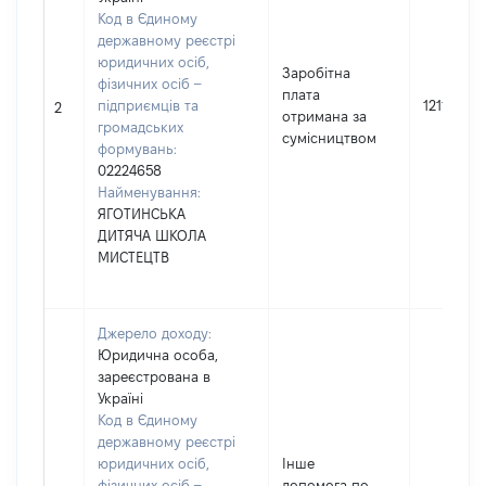
Код в Єдиному
державному реєстрі
юридичних осіб,
Заробітна
фізичних осіб –
плата
підприємців та
12113
2
отримана за
громадських
сумісництвом
формувань:
02224658
Найменування:
ЯГОТИНСЬКА
ДИТЯЧА ШКОЛА
МИСТЕЦТВ
Джерело доходу:
Юридична особа,
зареєстрована в
Україні
Код в Єдиному
державному реєстрі
юридичних осіб,
Інше
фізичних осіб –
допомога по