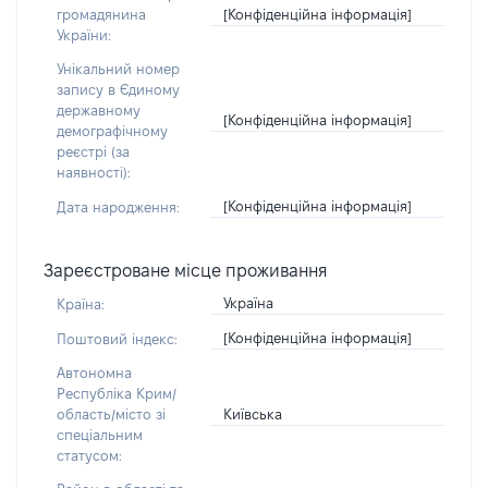
[Конфіденційна інформація]
громадянина
України:
Унікальний номер
запису в Єдиному
державному
[Конфіденційна інформація]
демографічному
реєстрі (за
наявності):
[Конфіденційна інформація]
Дата народження:
Зареєстроване місце проживання
Україна
Країна:
[Конфіденційна інформація]
Поштовий індекс:
Автономна
Республіка Крим/
Київська
область/місто зі
спеціальним
статусом: