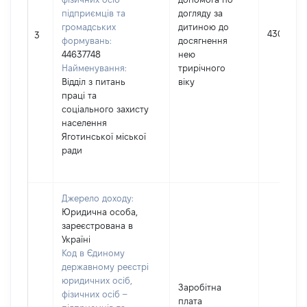
підприємців та
догляду за
громадських
дитиною до
4300
3
формувань:
досягнення
44637748
нею
Найменування:
трирічного
Відділ з питань
віку
праці та
соціального захисту
населення
Яготинської міської
ради
Джерело доходу:
Юридична особа,
зареєстрована в
Україні
Код в Єдиному
державному реєстрі
юридичних осіб,
Заробітна
фізичних осіб –
плата