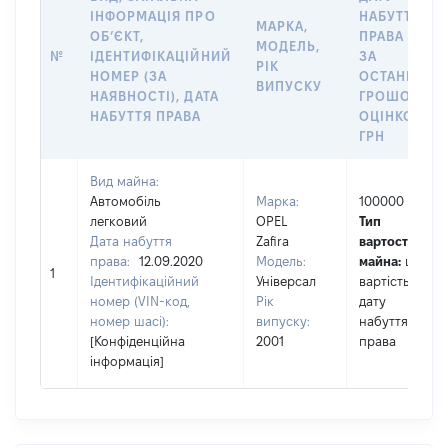
ІНФОРМАЦІЯ ПРО
НАБУТТЯ
МАРКА,
ОБʼЄКТ,
ПРАВА АБО
МОДЕЛЬ,
№
ІДЕНТИФІКАЦІЙНИЙ
ЗА
РІК
НОМЕР (ЗА
ОСТАННЬО
ВИПУСКУ
НАЯВНОСТІ), ДАТА
ГРОШОВОЮ
НАБУТТЯ ПРАВА
ОЦІНКОЮ,
ГРН
Вид майна:
Автомобіль
Марка:
100000
легковий
OPEL
Тип
Дата набуття
Zafira
вартості
права:
12.09.2020
Модель:
майна:
це
1
Ідентифікаційний
Універсал
вартість на
номер (VIN-код,
Рік
дату
номер шасі):
випуску:
набуття
[Конфіденційна
2001
права
інформація]