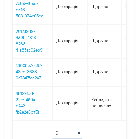
7b69-469d-
Декларація
Щорічна
2024
b316-
5681034b65ca
2017d9d9-
439b-4816-
Декларація
Щорічна
2023
8268-
41a85ac92eb9
f7f008e7-fc87-
48eb-8688-
Декларація
Щорічна
2022
9a7847fcd2a3
4b1291ad-
21ce-469a-
Кандидата
Декларація
2021
b242-
на посаду
fb2e2e6bff3f