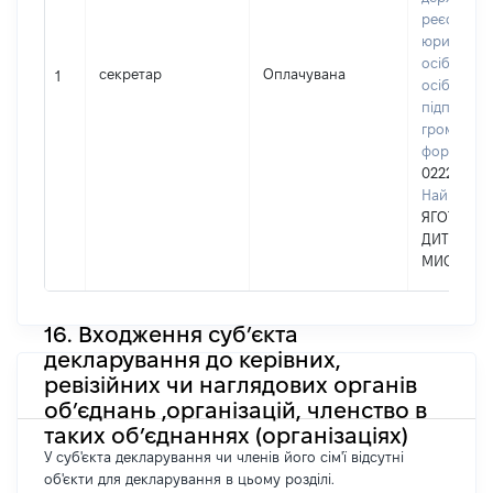
реєстрі
юридични
осіб, фізи
секретар
Оплачувана
1
осіб –
підприємц
громадськ
формуван
02224658
Найменув
ЯГОТИНСЬ
ДИТЯЧА 
МИСТЕЦТ
16. Входження суб’єкта
декларування до керівних,
ревізійних чи наглядових органів
об’єднань ,організацій, членство в
таких об’єднаннях (організаціях)
У суб'єкта декларування чи членів його сім'ї відсутні
об'єкти для декларування в цьому розділі.