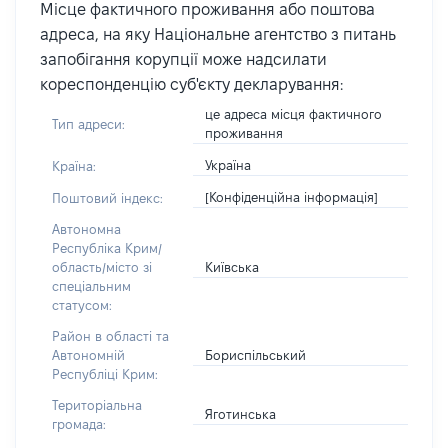
Місце фактичного проживання або поштова
адреса, на яку Національне агентство з питань
запобігання корупції може надсилати
кореспонденцію суб'єкту декларування:
це адреса місця фактичного
Тип адреси:
проживання
Україна
Країна:
[Конфіденційна інформація]
Поштовий індекс:
Автономна
Республіка Крим/
Київська
область/місто зі
спеціальним
статусом:
Район в області та
Бориспільський
Автономній
Республіці Крим:
Територіальна
Яготинська
громада: