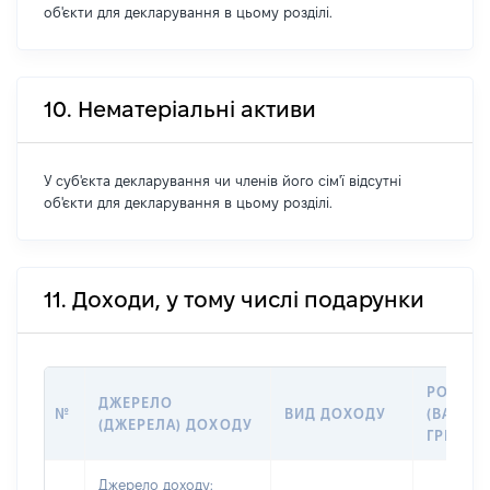
об'єкти для декларування в цьому розділі.
10. Нематеріальні активи
У суб'єкта декларування чи членів його сім'ї відсутні
об'єкти для декларування в цьому розділі.
11. Доходи, у тому числі подарунки
РОЗМІР
ДЖЕРЕЛО
№
ВИД ДОХОДУ
(ВАРТІС
(ДЖЕРЕЛА) ДОХОДУ
ГРН
Джерело доходу: