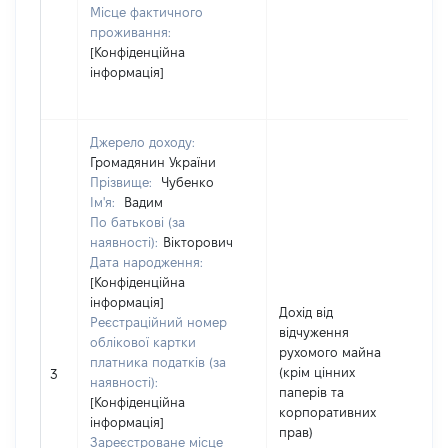
Місце фактичного
проживання:
[Конфіденційна
інформація]
Джерело доходу:
Громадянин України
Прізвище:
Чубенко
Ім'я:
Вадим
По батькові (за
наявності):
Вікторович
Дата народження:
[Конфіденційна
інформація]
Дохід від
Реєстраційний номер
відчуження
облікової картки
рухомого майна
[Ч
платника податків (за
(крім цінних
н
3
наявності):
паперів та
і
[Конфіденційна
корпоративних
інформація]
прав)
Зареєстроване місце