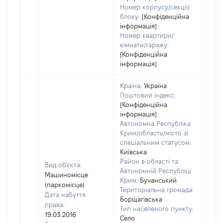
Номер корпусу/секції/
блоку:
[Конфіденційна
інформація]
Номер квартири/
кімнати/гаражу:
[Конфіденційна
інформація]
Країна:
Україна
Поштовий індекс:
[Конфіденційна
інформація]
Автономна Республіка
Крим/область/місто зі
спеціальним статусом:
Київська
Район в області та
Вид об'єкта:
Автономній Республіці
Машиномісце
Крим:
Бучанський
(паркомісце)
Територіальна громада:
Дата набуття
Борщагівська
права:
Тип населеного пункту:
19.03.2016
Село
420