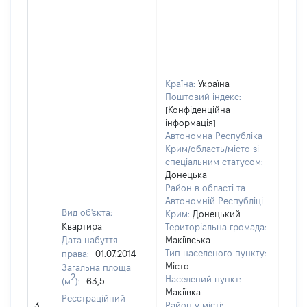
Країна:
Україна
Поштовий індекс:
[Конфіденційна
інформація]
Автономна Республіка
Крим/область/місто зі
спеціальним статусом:
Донецька
Район в області та
Автономній Республіці
Вид об'єкта:
Крим:
Донецький
Квартира
Територіальна громада:
Дата набуття
Макіївська
Тип населеного пункту:
права:
01.07.2014
Місто
Загальна площа
2
Населений пункт:
(м
):
63,5
Макіївка
[Не
Реєстраційний
3
Район у місті: