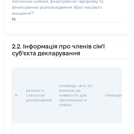
злочинним шляхом, фінансуванню тероризму та
фінансуванню розповсюдження зброї масового
знищення"?
Ні
2.2. Інформація про членів сім'ї
суб'єкта декларування
ПРІЗВИЩЕ, ІМʼЯ, ПО
ЗВʼЯЗОК ІЗ
БАТЬКОВІ (ЗА
№
СУБʼЄКТОМ
НАЯВНОСТІ) ДЛЯ
ГРОМАДЯНСТВО
ДЕКЛАРУВАННЯ
ІДЕНТИФІКАЦІЇ В
УКРАЇНІ