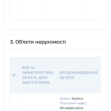
3. Об'єкти нерухомості
ВАР
ВИД ТА
ДАТ
ХАРАКТЕРИСТИКА
МІСЦЕЗНАХОДЖЕННЯ
ПРА
№
ОБʼЄКТА, ДАТА
ОБʼЄКТА
ОС
НАБУТТЯ ПРАВА
ГР
ОЦІ
Країна:
Україна
Поштовий індекс:
[Конфіденційна