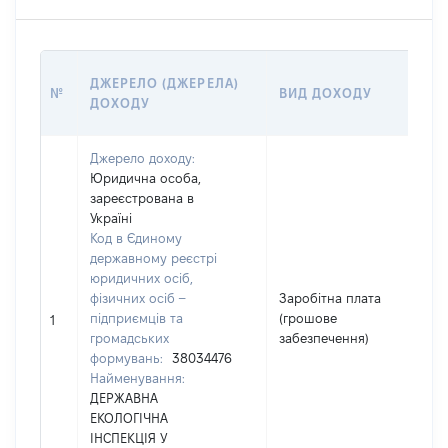
Р
ДЖЕРЕЛО (ДЖЕРЕЛА)
№
ВИД ДОХОДУ
(
ДОХОДУ
Г
Джерело доходу:
Юридична особа,
зареєстрована в
Україні
Код в Єдиному
державному реєстрі
юридичних осіб,
фізичних осіб –
Заробітна плата
підприємців та
(грошове
6
1
громадських
забезпечення)
формувань:
38034476
Найменування:
ДЕРЖАВНА
ЕКОЛОГІЧНА
ІНСПЕКЦІЯ У