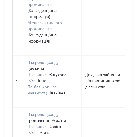
проживання:
[Конфіденційна
інформація]
Місце фактичного
проживання:
[Конфіденційна
інформація]
Джерело доходу:
дружина
Прізвище:
Євтухова
Дохід від зайняття
Ім'я:
Інна
підприємницькою
9
4
По батькові (за
діяльністю
наявності):
Іванівна
Джерело доходу:
Громадянин України
Прізвище:
Коліта
Ім'я:
Тетяна