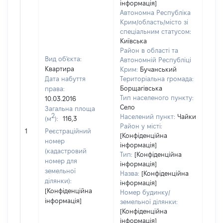
інформація]
Автономна Республіка
Крим/область/місто зі
спеціальним статусом:
Київська
Район в області та
Вид об'єкта:
Автономній Республіці
Квартира
Крим:
Бучанський
Дата набуття
Територіальна громада:
Борщагівська
права:
Тип населеного пункту:
10.03.2016
Село
Загальна площа
450
2
Населений пункт:
Чайки
(м
):
116,3
Тип 
Район у місті:
обʼє
1
Реєстраційний
[Конфіденційна
варт
номер
інформація]
набу
(кадастровий
Тип:
[Конфіденційна
номер для
інформація]
земельної
Назва:
[Конфіденційна
ділянки):
інформація]
[Конфіденційна
Номер будинку/
інформація]
земельної ділянки:
[Конфіденційна
інформація]