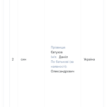
Прізвище:
Євтухов
Ім'я:
Данііл
2
син
Україна
По батькові (за
наявності):
Олександрович