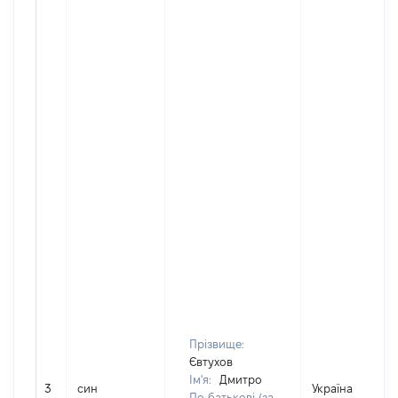
Прізвище:
Євтухов
Ім'я:
Дмитро
3
син
Україна
По батькові (за