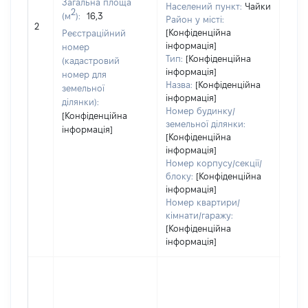
Загальна площа
Населений пункт:
Чайки
Тип 
2
(м
):
16,3
Район у місті:
обʼє
2
[Конфіденційна
Реєстраційний
варт
інформація]
номер
набу
Тип:
[Конфіденційна
(кадастровий
інформація]
номер для
Назва:
[Конфіденційна
земельної
інформація]
ділянки):
Номер будинку/
[Конфіденційна
земельної ділянки:
інформація]
[Конфіденційна
інформація]
Номер корпусу/секції/
блоку:
[Конфіденційна
інформація]
Номер квартири/
кімнати/гаражу:
[Конфіденційна
інформація]