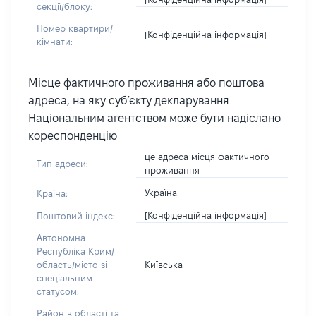
секції/блоку:
Номер квартири/
[Конфіденційна інформація]
кімнати:
Місце фактичного проживання або поштова
адреса, на яку суб’єкту декларування
Національним агентством може бути надіслано
кореспонденцію
це адреса місця фактичного
Тип адреси:
проживання
Україна
Країна:
[Конфіденційна інформація]
Поштовий індекс:
Автономна
Республіка Крим/
Київська
область/місто зі
спеціальним
статусом:
Район в області та