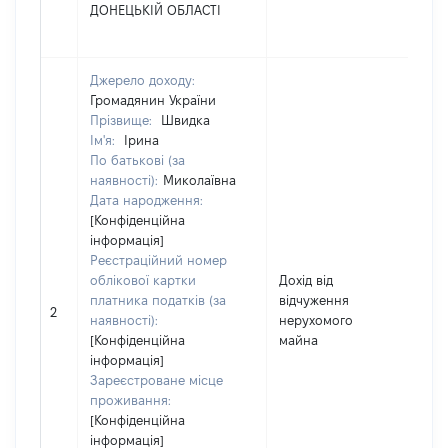
ДОНЕЦЬКІЙ ОБЛАСТІ
Джерело доходу:
Громадянин України
Прізвище:
Швидка
Ім'я:
Ірина
По батькові (за
наявності):
Миколаївна
Дата народження:
[Конфіденційна
інформація]
Реєстраційний номер
облікової картки
Дохід від
[Ч
платника податків (за
відчуження
н
2
наявності):
нерухомого
і
[Конфіденційна
майна
інформація]
Зареєстроване місце
проживання:
[Конфіденційна
інформація]