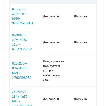
6e50cc8c-
8a0e-4611-
Декларація
Щорічна
202
b891-
979674a4b40d
9b1819c5-
20fb-4653-
Декларація
Щорічна
202
a6bf-
6c5371b8fdb0
Повідомлення
825d2307-
про суттєві
0f1e-4086-
зміни y
-
202
bbd6-
майновому
2f790f198265
стані
e305cd29-
284d-4a32-
Декларація
Щорічна
202
b941-