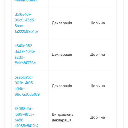
4ee1a680e431
d5f6e4d7-
00c9-43d5-
Декларація
Щорічна
202
8aac-
1a2225995457
c840d082-
dd39-4045-
Декларація
Щорічна
202
a2dd-
ffe1fbf4336e
5aa3ba5d-
002b-4f05-
Декларація
Щорічна
202
a04b-
66d7ad0da189
78088dfd-
f569-485a-
Виправлена
Щорічна
201
be88-
декларація
a7035e5412b2