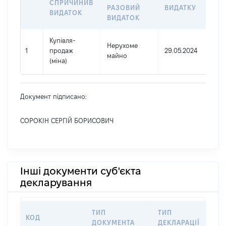
СПРИЧИНИВ
РАЗОВИЙ
ВИДАТКУ
ВИДАТОК
ВИДАТОК
Купівля-
Нерухоме
1
продаж
29.05.2024
майно
(міна)
Документ підписано:
СОРОКІН СЕРГІЙ БОРИСОВИЧ
Інші документи суб'єкта
декларування
ТИП
ТИП
КОД
ПЕ
ДОКУМЕНТА
ДЕКЛАРАЦІЇ