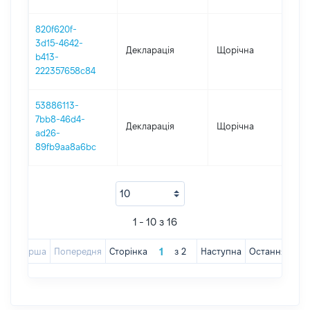
820f620f-
3d15-4642-
Декларація
Щорічна
201
b413-
222357658c84
53886113-
7bb8-46d4-
Декларація
Щорічна
201
ad26-
89fb9aa8a6bc
1 - 10 з 16
Перша
Попередня
Сторінка
з
2
Наступна
Остання