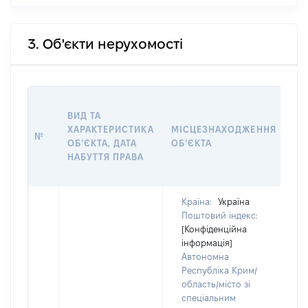
3. Об'єкти нерухомості
ВА
ВИД ТА
НА
ХАРАКТЕРИСТИКА
МІСЦЕЗНАХОДЖЕННЯ
НА
№
ОБ’ЄКТА, ДАТА
ОБ’ЄКТА
ПР
НАБУТТЯ ПРАВА
ВЛ
ГР
Країна:
Україна
Поштовий індекс:
[Конфіденційна
інформація]
Автономна
Республіка Крим/
область/місто зі
спеціальним