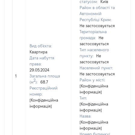
статусом:
Київ
Район в області та
Автономній
Республіці Крим:
Не застосовується
Територіальна
громада:
Не
застосовується
Вид об'єкта:
Тип населеного
Квартира
пункту:
Не
Дата набуття
застосовується
права:
Населений пункт:
29.05.2024
Не застосовується
1
Загальна площа
24
Район у місті:
2
(м
):
68.7
[Конфіденційна
Реєстраційний
інформація]
номер:
Тип:
[Конфіденційна
[Конфіденційна
інформація]
інформація]
Назва:
[Конфіденційна
інформація]
Номер будинку/