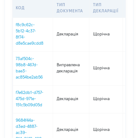
ТИП
ТИП
КОД
ПЕРІ
ДОКУМЕНТА
ДЕКЛАРАЦІЇ
f8c9c62c-
5b12-4c37-
Декларація
Щорічна
2025
8f74-
d8e5cae9cdd8
73af504c-
98b8-467d-
Виправлена
Щорічна
2024
bae3-
декларація
ac854be2ab56
f7e62db1-d757-
475d-971e-
Декларація
Щорічна
2024
151c5b09d05d
9684f44a-
d3ed-4887-
Декларація
Щорічна
2023
ac39-