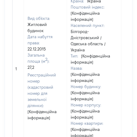
Країна:
Україна
Поштовий індекс:
[Конфіденційна
Вид об'єкта:
інформація]
Житловий
Населений пункт:
будинок
Білгород-
Дата набуття
Дністровський /
права:
Одеська область /
22.12.2015
Україна
Загальна
Тип:
[Конфіденційна
2
площа (м
):
інформація]
27,2
Назва:
[Не ві
1
[Конфіденційна
Реєстраційний
інформація]
номер
Номер будинку:
(кадастровий
[Конфіденційна
номер для
інформація]
земельної
Номер корпусу:
ділянки):
[Конфіденційна
[Конфіденційна
інформація]
інформація]
Номер квартири:
[Конфіденційна
інформація]