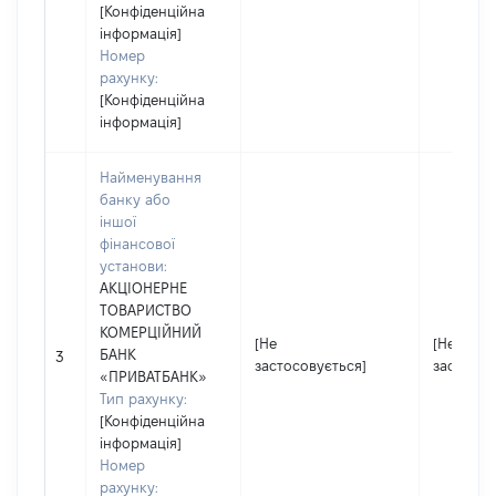
[Конфіденційна
інформація]
Номер
рахунку:
[Конфіденційна
інформація]
Найменування
банку або
іншої
фінансової
установи:
АКЦІОНЕРНЕ
ТОВАРИСТВО
КОМЕРЦІЙНИЙ
[Не
[Не
БАНК
3
застосовується]
застосов
«ПРИВАТБАНК»
Тип рахунку:
[Конфіденційна
інформація]
Номер
рахунку: