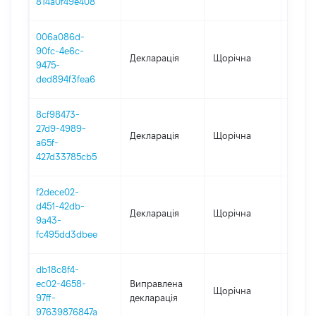
814a0f49e408
006a086d-
90fc-4e6c-
Декларація
Щорічна
2022
9475-
ded894f3fea6
8cf98473-
27d9-4989-
Декларація
Щорічна
2021
a65f-
427d33785cb5
f2dece02-
d451-42db-
Декларація
Щорічна
2020
9a43-
fc495dd3dbee
db18c8f4-
ec02-4658-
Виправлена
Щорічна
2019
97ff-
декларація
97639876847a