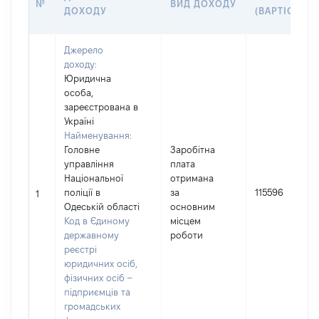
№
ВИД ДОХОДУ
ДОХОДУ
(ВАРТІСТЬ)
Джерело
доходу:
Юридична
особа,
зареєстрована в
Україні
Найменування:
Головне
Заробітна
управління
плата
Національної
отримана
поліції в
за
115596
1
Одеській області
основним
Код в Єдиному
місцем
державному
роботи
реєстрі
юридичних осіб,
фізичних осіб –
підприємців та
громадських