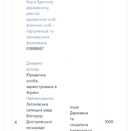
Код в Єдиному
державному
реєстрі
юридичних осіб,
фізичних осіб –
підприємців та
громадських
формувань:
01998667
Джерело
доходу:
Юридична
особа,
зареєстрована в
Україні
Найменування:
Затоківська
Інше
селищна рада
Державна
Білгород-
та
Дністровської
1000
4
соціальна
міськради
матеріальна