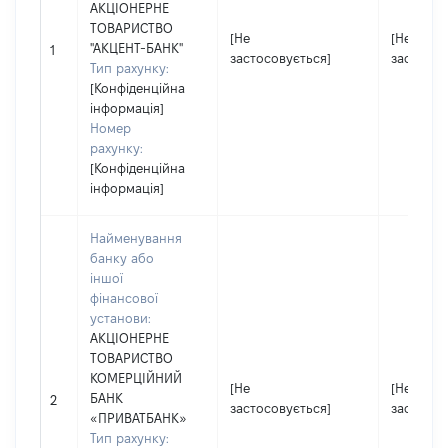
АКЦІОНЕРНЕ
ТОВАРИСТВО
[Не
[Не
"АКЦЕНТ-БАНК"
1
застосовується]
застосов
Тип рахунку:
[Конфіденційна
інформація]
Номер
рахунку:
[Конфіденційна
інформація]
Найменування
банку або
іншої
фінансової
установи:
АКЦІОНЕРНЕ
ТОВАРИСТВО
КОМЕРЦІЙНИЙ
[Не
[Не
БАНК
2
застосовується]
застосов
«ПРИВАТБАНК»
Тип рахунку: