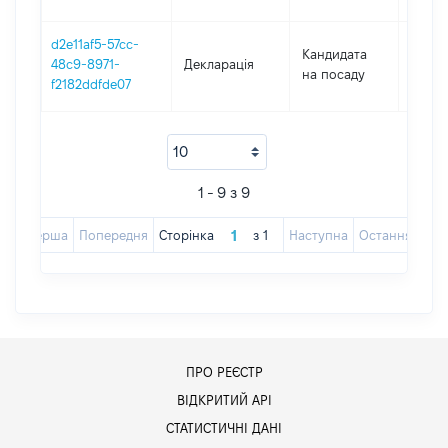
d2e11af5-57cc-
Кандидата
48c9-8971-
Декларація
2018
на посаду
f2182ddfde07
1 - 9 з 9
Перша
Попередня
Сторінка
з
1
Наступна
Остання
ПРО РЕЄСТР
ВІДКРИТИЙ АРІ
СТАТИСТИЧНІ ДАНІ