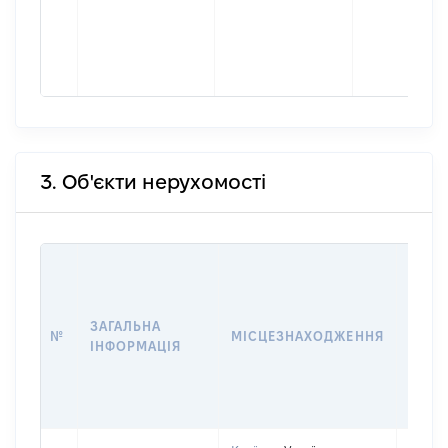
3. Об'єкти нерухомості
ВАРТ
ДАТУ
НАБУ
ЗАГАЛЬНА
ПРАВ
№
МІСЦЕЗНАХОДЖЕННЯ
ІНФОРМАЦІЯ
ЗА
ОСТ
ГРО
ОЦІ