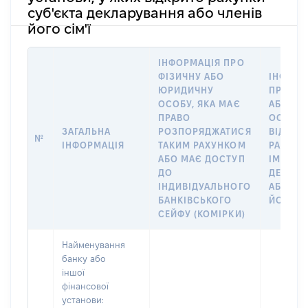
суб'єкта декларування або членів
його сім'ї
ІНФОРМАЦІЯ ПРО
ФІЗИЧНУ АБО
ІНФОРМ
ЮРИДИЧНУ
ПРО ФІ
ОСОБУ, ЯКА МАЄ
АБО Ю
ПРАВО
ОСОБУ,
ЗАГАЛЬНА
РОЗПОРЯДЖАТИСЯ
ВІДКРИ
№
ІНФОРМАЦІЯ
ТАКИМ РАХУНКОМ
РАХУНО
АБО МАЄ ДОСТУП
ІМ’Я СУ
ДО
ДЕКЛАР
ІНДИВІДУАЛЬНОГО
АБО ЧЛ
БАНКІВСЬКОГО
ЙОГО СІ
СЕЙФУ (КОМІРКИ)
Найменування
банку або
іншої
фінансової
установи: