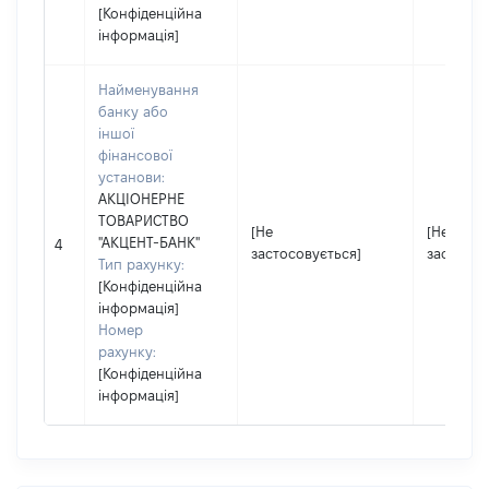
[Конфіденційна
інформація]
Найменування
банку або
іншої
фінансової
установи:
АКЦІОНЕРНЕ
ТОВАРИСТВО
[Не
[Не
"АКЦЕНТ-БАНК"
4
застосовується]
застосов
Тип рахунку:
[Конфіденційна
інформація]
Номер
рахунку:
[Конфіденційна
інформація]