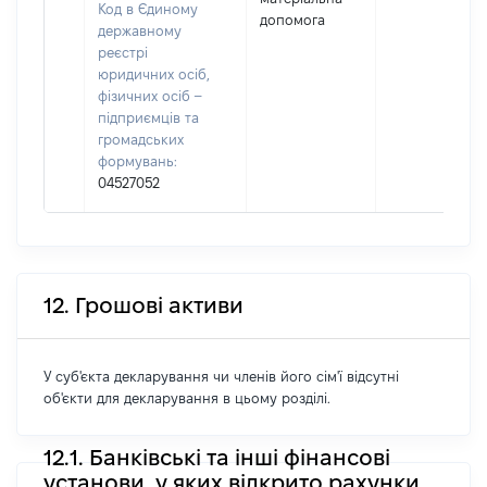
Код в Єдиному
допомога
державному
реєстрі
юридичних осіб,
фізичних осіб –
підприємців та
громадських
формувань:
04527052
12. Грошові активи
У суб'єкта декларування чи членів його сім'ї відсутні
об'єкти для декларування в цьому розділі.
12.1. Банківські та інші фінансові
установи, у яких відкрито рахунки