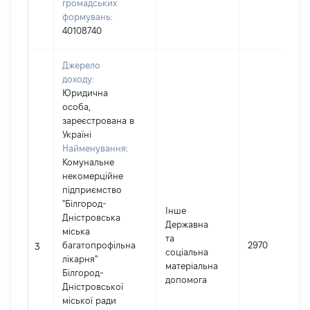
громадських
формувань:
40108740
Джерело
доходу:
Юридична
особа,
зареєстрована в
Україні
Найменування:
Комунальне
некомерційне
підприємство
"Білгород-
Інше
Дністровська
Державна
міська
та
багатопрофільна
2970
3
соціальна
лікарня"
матеріальна
Білгород-
допомога
Дністровської
міської ради