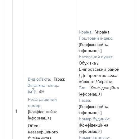
Країна:
Україна
Поштовий індекс:
[Конфіденційна
інформація]
Населений пункт:
Обухівка /
Дніпровський район
/ Дніпропетровська
Вид об'єкта:
Гараж
область / Україна
Об
Загальна площа
Тип:
[Конфіденційна
2
по
(м
):
49
інформація]
ча
Реєстраційний
Назва:
по
номер:
[Конфіденційна
ма
1
[Конфіденційна
інформація]
за
інформація]
Номер будинку:
су
[Конфіденційна
Об'єкт
де
інформація]
незавершеного
аб
Номер корпусу:
будівництва