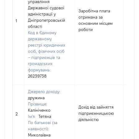
управління
Державної судової
Заробітна плата
адміністрації у
отримана за
Дніпропетровській
11755
1
основним місцем
області
роботи
Код в Єдиному
державному
реєстрі юридичних
осіб, фізичних осіб
– підприємців та
громадських
формувань:
26239738
Джерело доходу:
дружина
Прізвище:
Дохід від зайняття
Калініченко
підприємницькою
87701
2
Ім'я:
Тетяна
діяльністю
По батькові (за
наявності):
Миколаївна