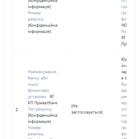
[Конфіденційна
осіб –
інформація]
підприєм
Номер
громадс
рахунку:
формува
[Конфіденційна
14360570
інформація]
Наймену
АТ КБ
Приватб
Юридич
особа,
Найменування
зареєст
банку або
в Україні
іншої
Код в Єд
фінансової
державн
установи:
АТ
реєстрі
КП Приватбанк
юридичн
[Не
Тип рахунку:
осіб, фіз
2
застосовується]
[Конфіденційна
осіб –
інформація]
підприєм
Номер
громадс
рахунку:
формува