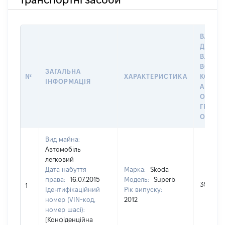
ВАРТІС
ДАТУ Н
ВЛАСН
ВОЛОД
ЗАГАЛЬНА
№
ХАРАКТЕРИСТИКА
КОРИС
ІНФОРМАЦІЯ
АБО З
ОСТА
ГРОШ
ОЦІНК
Вид майна:
Автомобіль
легковий
Дата набуття
Марка:
Skoda
права:
16.07.2015
Модель:
Superb
395800
1
Ідентифікаційний
Рік випуску:
номер (VIN-код,
2012
номер шасі):
[Конфіденційна