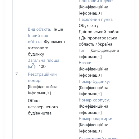
Поштовий індекс:
[Конфіденційна
інформація]
Населений пункт:
Обухівка /
Вид об'єкта:
Інше
Дніпровський район
Інший вид
/ Дніпропетровська
об'єкта:
Фундамент
область / Україна
Об
житлового
Тип:
[Конфіденційна
по
будинку
інформація]
ча
Загальна площа
Назва:
2
по
(м
):
100
[Конфіденційна
ма
2
Реєстраційний
інформація]
за
номер:
Номер будинку:
су
[Конфіденційна
[Конфіденційна
де
інформація]
інформація]
аб
Номер корпусу:
Об'єкт
йо
[Конфіденційна
незавершеного
інформація]
будівництва
Номер квартири:
[Конфіденційна
інформація]
Кадастровий номер: