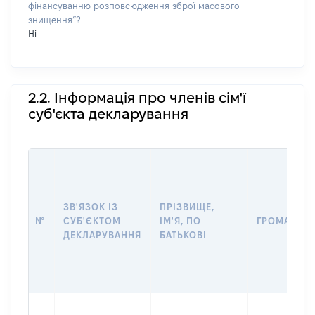
фінансуванню розповсюдження зброї масового
знищення”?
Ні
2.2. Інформація про членів сім'ї
суб'єкта декларування
ЗВ'ЯЗОК ІЗ
ПРІЗВИЩЕ,
№
СУБ'ЄКТОМ
ІМ'Я, ПО
ГРОМАДЯН
ДЕКЛАРУВАННЯ
БАТЬКОВІ