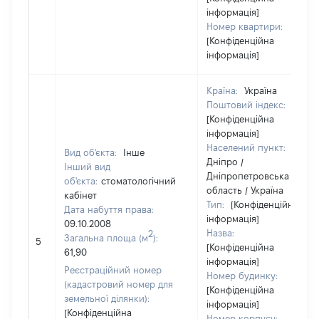
інформація]
Номер квартири:
[Конфіденційна
інформація]
Країна:
Україна
Поштовий індекс:
[Конфіденційна
інформація]
Населений пункт:
Вид об'єкта:
Інше
Дніпро /
Інший вид
Дніпропетровська
об'єкта:
стоматологічний
область / Україна
кабінет
Тип:
[Конфіденційна
Дата набуття права:
інформація]
09.10.2008
Назва:
2
Загальна площа (м
):
5
[Конфіденційна
61,90
інформація]
Реєстраційний номер
Номер будинку:
(кадастровий номер для
[Конфіденційна
земельної ділянки):
інформація]
[Конфіденційна
Номер корпусу: