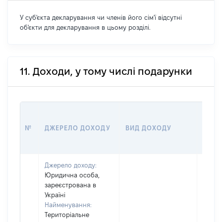
У суб'єкта декларування чи членів його сім'ї відсутні
об'єкти для декларування в цьому розділі.
11. Доходи, у тому числі подарунки
РОЗМ
№
ДЖЕРЕЛО ДОХОДУ
ВИД ДОХОДУ
(ВАР
Джерело доходу:
Юридична особа,
зареєстрована в
Україні
Найменування:
Територіальне