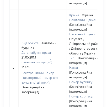
інформація]
Країна:
Україна
Поштовий індекс:
[Конфіденційна
інформація]
Населений пункт:
Обухівка /
Вид об'єкта:
Житловий
Дніпровський район
будинок
/ Дніпропетровська
Дата набуття права:
область / Україна
21.05.2013
Тип:
[Конфіденційна
2
Загальна площа (м
):
інформація]
137.30
Назва:
3
[Конфіденційна
Реєстраційний номер
інформація]
(кадастровий номер для
Номер будинку:
земельної ділянки):
[Конфіденційна
[Конфіденційна
інформація]
інформація]
Номер корпусу:
[Конфіденційна
інформація]