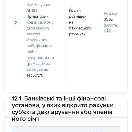
Найменування:
АТ КП
Кошти,
Розмір:
Приватбанк
розміщені
8952
Код в Єдиному
на
2
Валюта:
державному
банківських
UAH
реєстрі
рахунках
юридичних
осіб, фізичних
осіб –
підприємців та
громадських
формувань:
14360570
12.1. Банківські та інші фінансові
установи, у яких відкрито рахунки
суб'єкта декларування або членів
його сім'ї