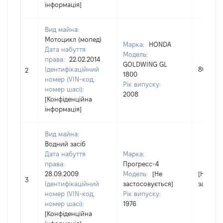
інформація]
Вид майна:
Мотоцикл (мопед)
Марка:
HONDA
Дата набуття
Модель:
права:
22.02.2014
GOLDWING GL
Ідентифікаційний
80000
2
1800
номер (VIN-код,
Рік випуску:
номер шасі):
2008
[Конфіденційна
інформація]
Вид майна:
Водний засіб
Дата набуття
Марка:
права:
Прогресс-4
28.09.2009
Модель:
[Не
[Не
3
Ідентифікаційний
застосовується]
застосо
номер (VIN-код,
Рік випуску:
номер шасі):
1976
[Конфіденційна