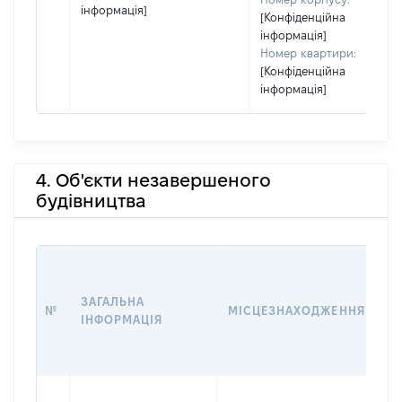
інформація]
[Конфіденційна
інформація]
Номер квартири:
[Конфіденційна
інформація]
4. Об'єкти незавершеного
будівництва
ЗВ
ЗАГАЛЬНА
№
МІСЦЕЗНАХОДЖЕННЯ
С
ІНФОРМАЦІЯ
Д