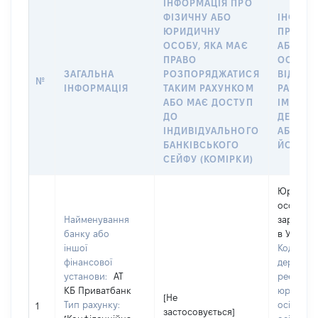
ІНФОРМАЦІЯ ПРО
ФІЗИЧНУ АБО
ІНФОРМ
ЮРИДИЧНУ
ПРО ФІ
ОСОБУ, ЯКА МАЄ
АБО Ю
ПРАВО
ОСОБУ,
ЗАГАЛЬНА
РОЗПОРЯДЖАТИСЯ
ВІДКРИ
№
ІНФОРМАЦІЯ
ТАКИМ РАХУНКОМ
РАХУНО
АБО МАЄ ДОСТУП
ІМ’Я СУ
ДО
ДЕКЛАР
ІНДИВІДУАЛЬНОГО
АБО ЧЛ
БАНКІВСЬКОГО
ЙОГО СІ
СЕЙФУ (КОМІРКИ)
Юридич
особа,
Найменування
зареєст
банку або
в Україні
іншої
Код в Єд
фінансової
державн
установи:
АТ
реєстрі
КБ Приватбанк
юридичн
[Не
Тип рахунку:
осіб, фіз
1
застосовується]