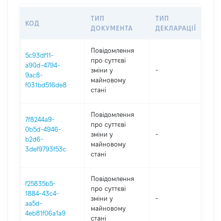
ТИП
ТИП
КОД
ПЕ
ДОКУМЕНТА
ДЕКЛАРАЦІЇ
Повідомлення
5c93df11-
про суттєві
a90d-4794-
зміни y
-
202
9ac8-
майновому
f031bd516de8
стані
Повідомлення
7f8244a9-
про суттєві
0b5d-4946-
зміни y
-
202
b2d6-
майновому
3def9793f53c
стані
Повідомлення
f25835b5-
про суттєві
1884-43c4-
зміни y
-
202
aa5d-
майновому
4eb81f06a1a9
стані