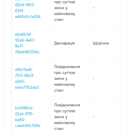
про суттєві
43b4-4913-
зміни y
-
202
83f4-
майновому
e440b0c1e354
стані
eba6b7af-
53a6-4e67-
Декларація
Щорічна
202
8e77-
154a64633fec
Повідомлення
d8e17da8-
про суттєві
77c5-48d3-
зміни y
-
202
a260-
майновому
beacf71b2ab2
стані
Повідомлення
bcbf98cb-
про суттєві
22a4-47f5-
зміни y
-
202
be84-
майновому
caedc67c768b
стані