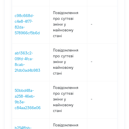
Повідомлення
c98c668d-
про суттєві
c4e8-4f77-
зміни y
-
202
82da-
майновому
578966cf5b6d
стані
Повідомлення
ab1363c2-
про суттєві
09fd-4fca-
зміни y
-
202
8cab-
майновому
2fdb0ad4b983
стані
Повідомлення
50bbd48a-
про суттєві
a258-46eb-
зміни y
-
202
9b3e-
майновому
c84aa2366e06
стані
Повідомлення
b254ffbb-