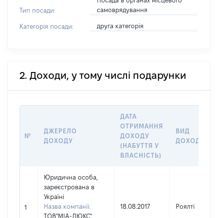
Посада в органах місцевого
самоврядування
Тип посади:
друга категорія
Категорія посади:
2. Доходи, у тому числі подарунки
ДАТА
ОТРИМАННЯ
ДЖЕРЕЛО
ВИД
№
ДОХОДУ
ДОХОДУ
ДОХОДУ
(НАБУТТЯ У
ВЛАСНІСТЬ)
Юридична особа,
зареєстрована в
Україні
Назва компанії:
18.08.2017
Роялті
1
ТОВ"МІА-ЛЮКС"