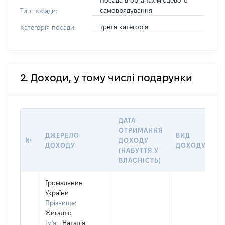
Посада в органах місцевого
самоврядування
Тип посади:
третя категорія
Категорія посади:
2. Доходи, у тому числі подарунки
ДАТА
ОТРИМАННЯ
ДЖЕРЕЛО
ВИД
№
ДОХОДУ
ДОХОДУ
ДОХОДУ
(НАБУТТЯ У
ВЛАСНІСТЬ)
Громадянин
України
Прізвище:
Жигадло
Ім'я:
Наталія