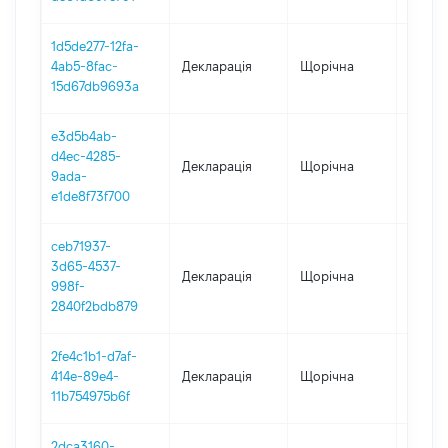
1d5de277-12fa-
4ab5-8fac-
Декларація
Щорічна
2021
15d67db9693a
e3d5b4ab-
d4ec-4285-
Декларація
Щорічна
2020
9ada-
e1de8f73f700
ceb71937-
3d65-4537-
Декларація
Щорічна
2019
998f-
2840f2bdb879
2fe4c1b1-d7af-
414e-89e4-
Декларація
Щорічна
2018
11b754975b6f
2dca3160-