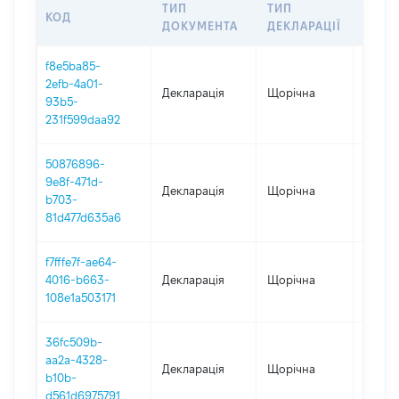
ТИП
ТИП
КОД
ПЕРІ
ДОКУМЕНТА
ДЕКЛАРАЦІЇ
f8e5ba85-
2efb-4a01-
Декларація
Щорічна
2025
93b5-
231f599daa92
50876896-
9e8f-471d-
Декларація
Щорічна
2024
b703-
81d477d635a6
f7fffe7f-ae64-
4016-b663-
Декларація
Щорічна
2023
108e1a503171
36fc509b-
aa2a-4328-
Декларація
Щорічна
2022
b10b-
d561d6975791