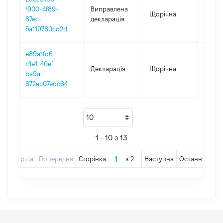
f900-4f89-
Виправлена
Щорічна
2017
87ec-
декларація
5a119780cd2d
e89a1fd6-
c1e1-40ef-
Декларація
Щорічна
2017
ba9a-
672ec07edc64
1 - 10 з 13
Перша
Попередня
Сторінка
з
2
Наступна
Остання