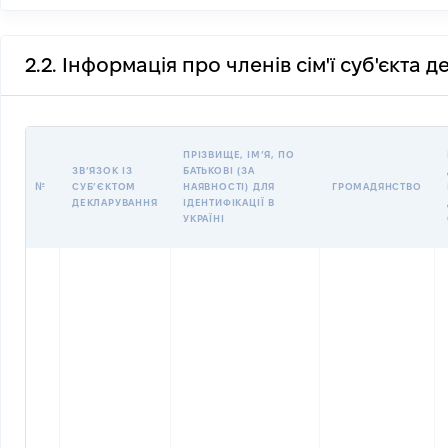
2.2. Інформація про членів сім'ї суб'єкта 
ПРІЗВИЩЕ, ІМʼЯ, ПО
ЗВʼЯЗОК ІЗ
БАТЬКОВІ (ЗА
№
СУБʼЄКТОМ
НАЯВНОСТІ) ДЛЯ
ГРОМАДЯНСТВО
ДЕКЛАРУВАННЯ
ІДЕНТИФІКАЦІЇ В
УКРАЇНІ