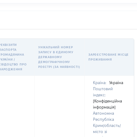
РЕКВІЗИТИ
УНІКАЛЬНИЙ НОМЕР
ПАСПОРТА
ЗАПИСУ В ЄДИНОМУ
ГРОМАДЯНИНА
ЗАРЕЄСТРОВАНЕ МІСЦЕ
ДЕРЖАВНОМУ
УКРАЇНИ /
ПРОЖИВАННЯ
ДЕМОГРАФІЧНОМУ
СВІДОЦТВО ПРО
РЕЄСТРІ (ЗА НАЯВНОСТІ)
НАРОДЖЕННЯ
Країна:
Україна
Поштовий
індекс:
[Конфіденційна
інформація]
Автономна
Республіка
Крим/область/
місто зі