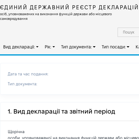
ЄДИНИЙ ДЕРЖАВНИЙ РЕЄСТР ДЕКЛАРАЦІ
осіб, уповноважених на виконання функцій держави або місцевого
самоврядування
Вид декларації:
Рік:
Тип документа:
Тип посади:
К
Дата та час подання:
Тип документа:
1. Вид декларації та звітний період
Щорічна
особи, уповноваженої на виконання функцій держави або місцев