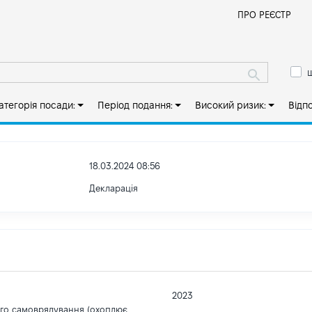
Й
ПРО РЕЄСТР
ш
атегорія посади:
Період подання:
Високий ризик:
Відп
18.03.2024 08:56
Декларація
2023
ого самоврядування (охоплює