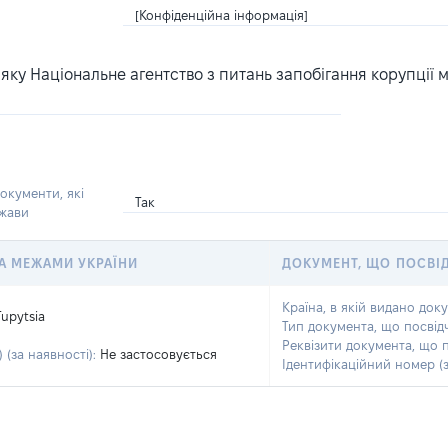
[Конфіденційна інформація]
ку Національне агентство з питань запобігання корупції 
окументи, які
Так
ржави
 ЗА МЕЖАМИ УКРАЇНИ
ДОКУМЕНТ, ЩО ПОСВІ
Країна, в якій видано док
Tupytsia
Тип документа, що посвід
Реквізити документа, що 
 (за наявності):
Не застосовується
Ідентифікаційний номер (з