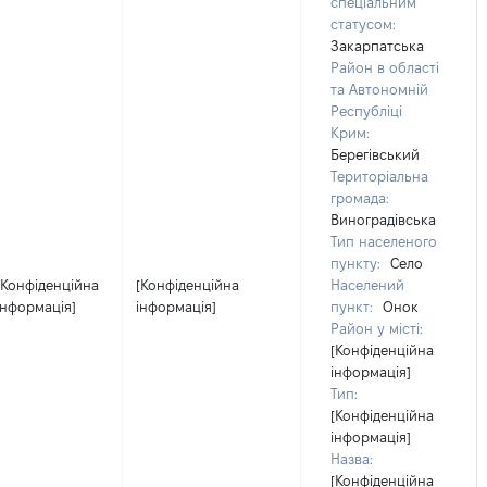
спеціальним
статусом:
Закарпатська
Район в області
та Автономній
Республіці
Крим:
Берегівський
Територіальна
громада:
Виноградівська
Тип населеного
пункту:
Село
[Конфіденційна
[Конфіденційна
Населений
інформація]
інформація]
пункт:
Онок
Район у місті:
[Конфіденційна
інформація]
Тип:
[Конфіденційна
інформація]
Назва:
[Конфіденційна