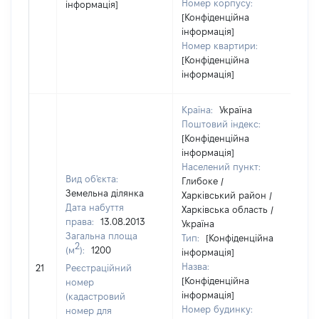
Номер корпусу:
інформація]
[Конфіденційна
інформація]
Номер квартири:
[Конфіденційна
інформація]
Країна:
Україна
Поштовий індекс:
[Конфіденційна
інформація]
Населений пункт:
Вид об'єкта:
Глибоке /
Земельна ділянка
Харківський район /
Дата набуття
Харківська область /
права:
13.08.2013
Україна
Загальна площа
Тип:
[Конфіденційна
2
(м
):
1200
інформація]
Назва:
24
21
Реєстраційний
[Конфіденційна
номер
інформація]
(кадастровий
Номер будинку:
номер для