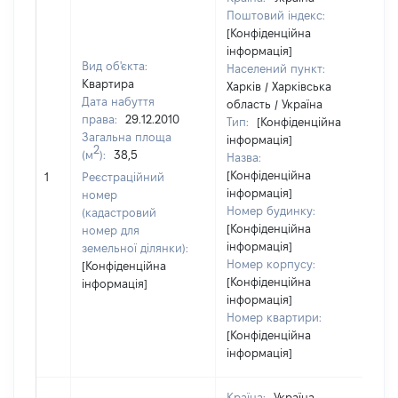
Поштовий індекс:
[Конфіденційна
інформація]
Вид об'єкта:
Населений пункт:
Квартира
Харків / Харківська
Дата набуття
область / Україна
права:
29.12.2010
Тип:
[Конфіденційна
Загальна площа
інформація]
2
(м
):
38,5
Назва:
[Конфіденційна
6
1
Реєстраційний
інформація]
номер
Номер будинку:
(кадастровий
[Конфіденційна
номер для
інформація]
земельної ділянки):
Номер корпусу:
[Конфіденційна
[Конфіденційна
інформація]
інформація]
Номер квартири:
[Конфіденційна
інформація]
Країна:
Україна