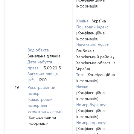
[Конфіденційна
інформація]
Країна:
Україна
Поштовий індекс:
[Конфіденційна
інформація]
Населений пункт:
Вид об'єкта:
Глибоке /
Земельна ділянка
Харківський район /
Дата набуття
Харківська область /
права:
13.09.2013
Україна
Загальна площа
Тип:
[Конфіденційна
2
(м
):
1200
інформація]
Назва:
24
19
Реєстраційний
[Конфіденційна
номер
інформація]
(кадастровий
Номер будинку:
номер для
[Конфіденційна
земельної ділянки):
інформація]
[Конфіденційна
Номер корпусу:
інформація]
[Конфіденційна