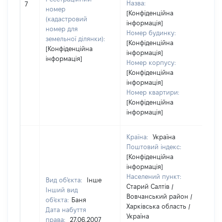
Назва:
[Н
7
номер
[Конфіденційна
(кадастровий
інформація]
номер для
Номер будинку:
земельної ділянки):
[Конфіденційна
[Конфіденційна
інформація]
інформація]
Номер корпусу:
[Конфіденційна
інформація]
Номер квартири:
[Конфіденційна
інформація]
Країна:
Україна
Поштовий індекс:
[Конфіденційна
інформація]
Населений пункт:
Вид об'єкта:
Інше
Старий Салтів /
Інший вид
Вовчанський район /
об'єкта:
Баня
Харківська область /
Дата набуття
Україна
права:
27.06.2007