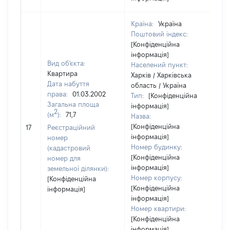
Країна:
Україна
Поштовий індекс:
[Конфіденційна
інформація]
Вид об'єкта:
Населений пункт:
Квартира
Харків / Харківська
Дата набуття
область / Україна
права:
01.03.2002
Тип:
[Конфіденційна
Загальна площа
інформація]
2
(м
):
71,7
Назва:
[Конфіденційна
17
17
Реєстраційний
інформація]
номер
Номер будинку:
(кадастровий
[Конфіденційна
номер для
інформація]
земельної ділянки):
Номер корпусу:
[Конфіденційна
[Конфіденційна
інформація]
інформація]
Номер квартири:
[Конфіденційна
інформація]