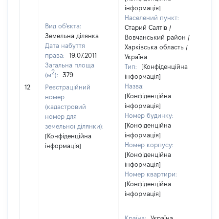
інформація]
Населений пункт:
Вид об'єкта:
Старий Салтів /
Земельна ділянка
Вовчанський район /
Дата набуття
Харківська область /
права:
19.07.2011
Україна
Загальна площа
Тип:
[Конфіденційна
2
(м
):
379
інформація]
Назва:
6
12
Реєстраційний
[Конфіденційна
номер
інформація]
(кадастровий
Номер будинку:
номер для
[Конфіденційна
земельної ділянки):
інформація]
[Конфіденційна
Номер корпусу:
інформація]
[Конфіденційна
інформація]
Номер квартири:
[Конфіденційна
інформація]
Країна:
Україна