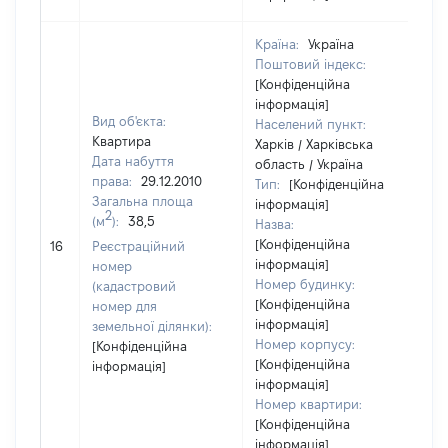
Країна:
Україна
Поштовий індекс:
[Конфіденційна
інформація]
Вид об'єкта:
Населений пункт:
Квартира
Харків / Харківська
Дата набуття
область / Україна
права:
29.12.2010
Тип:
[Конфіденційна
Загальна площа
інформація]
2
(м
):
38,5
Назва:
[Конфіденційна
6
16
Реєстраційний
інформація]
номер
Номер будинку:
(кадастровий
[Конфіденційна
номер для
інформація]
земельної ділянки):
Номер корпусу:
[Конфіденційна
[Конфіденційна
інформація]
інформація]
Номер квартири:
[Конфіденційна
інформація]