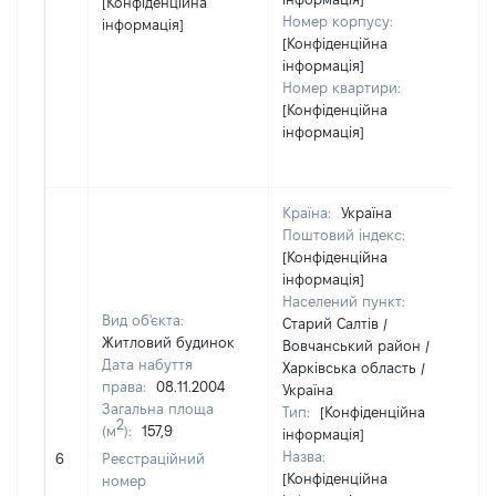
[Конфіденційна
Номер корпусу:
інформація]
[Конфіденційна
інформація]
Номер квартири:
[Конфіденційна
інформація]
Країна:
Україна
Поштовий індекс:
[Конфіденційна
інформація]
Населений пункт:
Вид об'єкта:
Старий Салтів /
Житловий будинок
Вовчанський район /
Дата набуття
Харківська область /
права:
08.11.2004
Україна
Загальна площа
Тип:
[Конфіденційна
2
(м
):
157,9
інформація]
Назва:
[Н
6
Реєстраційний
[Конфіденційна
номер