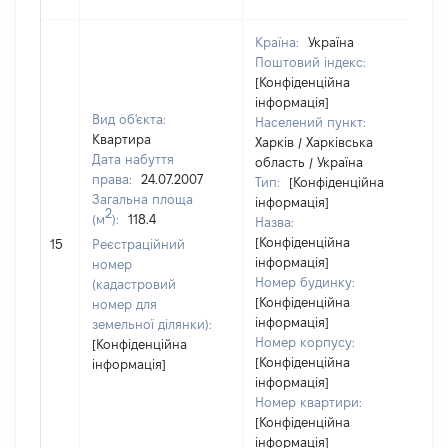
Країна:
Україна
Поштовий індекс:
[Конфіденційна
інформація]
Вид об'єкта:
Населений пункт:
Квартира
Харків / Харківська
Дата набуття
область / Україна
права:
24.07.2007
Тип:
[Конфіденційна
Загальна площа
інформація]
2
(м
):
118.4
Назва:
[Конфіденційна
56
15
Реєстраційний
інформація]
номер
Номер будинку:
(кадастровий
[Конфіденційна
номер для
інформація]
земельної ділянки):
Номер корпусу:
[Конфіденційна
[Конфіденційна
інформація]
інформація]
Номер квартири:
[Конфіденційна
інформація]