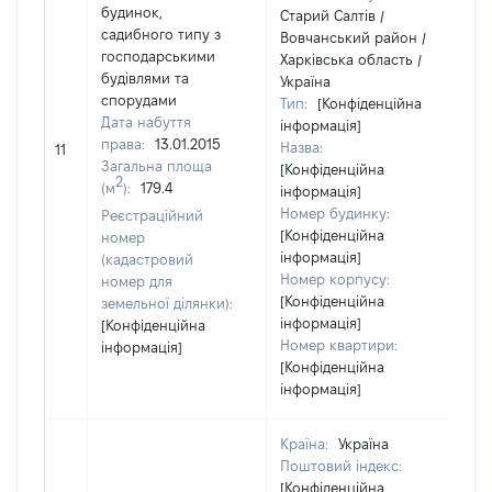
будинок,
Старий Салтів /
садибного типу з
Вовчанський район /
господарськими
Харківська область /
будівлями та
Україна
спорудами
Тип:
[Конфіденційна
Дата набуття
інформація]
права:
13.01.2015
Назва:
[Н
11
Загальна площа
[Конфіденційна
2
(м
):
179.4
інформація]
Номер будинку:
Реєстраційний
[Конфіденційна
номер
інформація]
(кадастровий
Номер корпусу:
номер для
[Конфіденційна
земельної ділянки):
інформація]
[Конфіденційна
Номер квартири:
інформація]
[Конфіденційна
інформація]
Країна:
Україна
Поштовий індекс:
[Конфіденційна