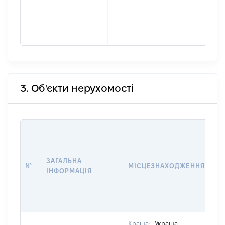
3. Об'єкти нерухомості
В
Д
Н
ЗАГАЛЬНА
П
№
МІСЦЕЗНАХОДЖЕННЯ
ІНФОРМАЦІЯ
З
О
Г
О
Країна:
Україна