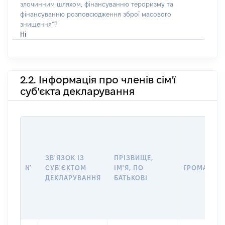
злочинним шляхом, фінансуванню тероризму та
фінансуванню розповсюдження зброї масового
знищення”?
Ні
2.2. Інформація про членів сім'ї
суб'єкта декларування
ЗВ'ЯЗОК ІЗ
ПРІЗВИЩЕ,
№
СУБ'ЄКТОМ
ІМ'Я, ПО
ГРОМАДЯН
ДЕКЛАРУВАННЯ
БАТЬКОВІ