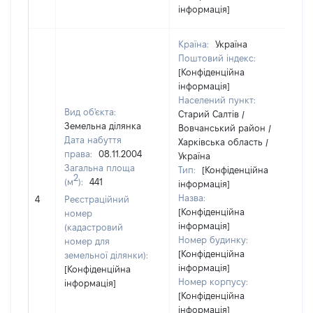
інформація]
Країна:
Україна
Поштовий індекс:
[Конфіденційна
інформація]
Населений пункт:
Вид об'єкта:
Старий Салтів /
Земельна ділянка
Вовчанський район /
Дата набуття
Харківська область /
права:
08.11.2004
Україна
Загальна площа
Тип:
[Конфіденційна
2
(м
):
441
інформація]
Назва:
[Н
4
Реєстраційний
[Конфіденційна
номер
інформація]
(кадастровий
Номер будинку:
номер для
[Конфіденційна
земельної ділянки):
інформація]
[Конфіденційна
Номер корпусу:
інформація]
[Конфіденційна
інформація]