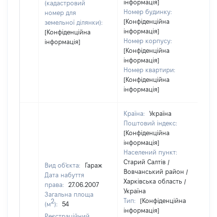
інформація]
(кадастровий
Номер будинку:
номер для
[Конфіденційна
земельної ділянки):
інформація]
[Конфіденційна
Номер корпусу:
інформація]
[Конфіденційна
інформація]
Номер квартири:
[Конфіденційна
інформація]
Країна:
Україна
Поштовий індекс:
[Конфіденційна
інформація]
Населений пункт:
Старий Салтів /
Вид об'єкта:
Гараж
Вовчанський район /
Дата набуття
Харківська область /
права:
27.06.2007
Україна
Загальна площа
Тип:
[Конфіденційна
2
(м
):
54
інформація]
Реєстраційний