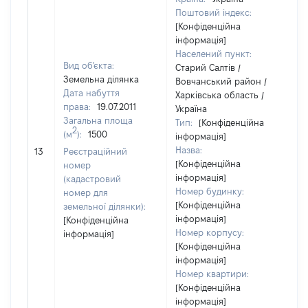
Поштовий індекс:
[Конфіденційна
інформація]
Населений пункт:
Вид об'єкта:
Старий Салтів /
Земельна ділянка
Вовчанський район /
Дата набуття
Харківська область /
права:
19.07.2011
Україна
Загальна площа
Тип:
[Конфіденційна
2
(м
):
1500
інформація]
Назва:
6
13
Реєстраційний
[Конфіденційна
номер
інформація]
(кадастровий
Номер будинку:
номер для
[Конфіденційна
земельної ділянки):
інформація]
[Конфіденційна
Номер корпусу:
інформація]
[Конфіденційна
інформація]
Номер квартири:
[Конфіденційна
інформація]