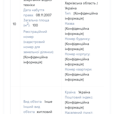
Харківська область /
техніки
Україна
Дата набуття
Тип:
[Конфіденційна
права:
08.11.2007
інформація]
Загальна площа
Назва:
[Н
2
10
(м
):
100
[Конфіденційна
Реєстраційний
інформація]
номер
Номер будинку:
(кадастровий
[Конфіденційна
номер для
інформація]
земельної ділянки):
Номер корпусу:
[Конфіденційна
[Конфіденційна
інформація]
інформація]
Номер квартири:
[Конфіденційна
інформація]
Країна:
Україна
Поштовий індекс:
Вид об'єкта:
Інше
[Конфіденційна
Інший вид
інформація]
об'єкта:
житловий
Населений пункт: