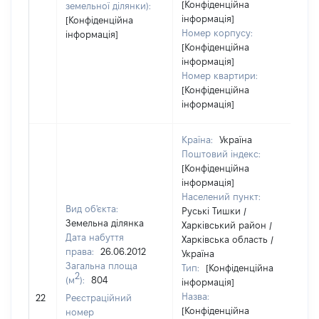
[Конфіденційна
земельної ділянки):
інформація]
[Конфіденційна
Номер корпусу:
інформація]
[Конфіденційна
інформація]
Номер квартири:
[Конфіденційна
інформація]
Країна:
Україна
Поштовий індекс:
[Конфіденційна
інформація]
Населений пункт:
Вид об'єкта:
Руські Тишки /
Земельна ділянка
Харківський район /
Дата набуття
Харківська область /
права:
26.06.2012
Україна
Загальна площа
Тип:
[Конфіденційна
2
(м
):
804
інформація]
Назва:
17
22
Реєстраційний
[Конфіденційна
номер