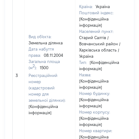
Країна:
Україна
Поштовий індекс:
[Конфіденційна
інформація]
Населений пункт:
Вид об'єкта:
Старий Салтів /
Земельна ділянка
Вовчанський район /
Дата набуття
Харківська область /
права:
08.11.2004
Україна
Загальна площа
Тип:
[Конфіденційна
2
(м
):
1500
інформація]
Назва:
60
3
Реєстраційний
[Конфіденційна
номер
інформація]
(кадастровий
Номер будинку:
номер для
[Конфіденційна
земельної ділянки):
інформація]
[Конфіденційна
Номер корпусу:
інформація]
[Конфіденційна
інформація]
Номер квартири:
[Конфіденційна