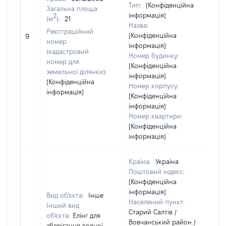
Тип:
[Конфіденційна
Загальна площа
інформація]
2
(м
):
21
Назва:
Реєстраційний
[Конфіденційна
[Н
9
номер
інформація]
(кадастровий
Номер будинку:
номер для
[Конфіденційна
земельної ділянки):
інформація]
[Конфіденційна
Номер корпусу:
інформація]
[Конфіденційна
інформація]
Номер квартири:
[Конфіденційна
інформація]
Країна:
Україна
Поштовий індекс:
[Конфіденційна
інформація]
Вид об'єкта:
Інше
Населений пункт:
Інший вид
Старий Салтів /
об'єкта:
Елінг для
Вовчанський район /
зберігання водної