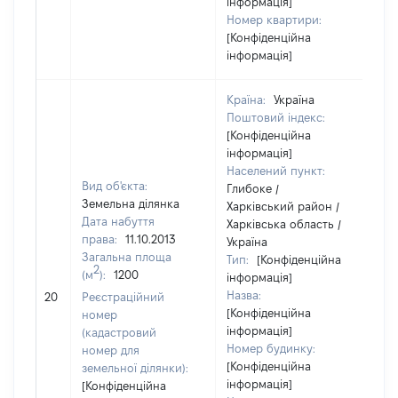
інформація]
Номер квартири:
[Конфіденційна
інформація]
Країна:
Україна
Поштовий індекс:
[Конфіденційна
інформація]
Населений пункт:
Вид об'єкта:
Глибоке /
Земельна ділянка
Харківський район /
Дата набуття
Харківська область /
права:
11.10.2013
Україна
Загальна площа
Тип:
[Конфіденційна
2
(м
):
1200
інформація]
Назва:
24
20
Реєстраційний
[Конфіденційна
номер
інформація]
(кадастровий
Номер будинку:
номер для
[Конфіденційна
земельної ділянки):
інформація]
[Конфіденційна