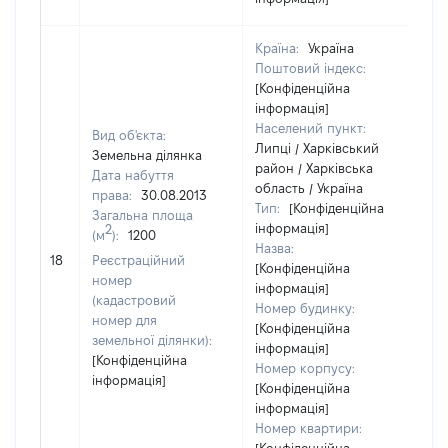
Країна:
Україна
Поштовий індекс:
[Конфіденційна
інформація]
Населений пункт:
Вид об'єкта:
Липці / Харківський
Земельна ділянка
район / Харківська
Дата набуття
область / Україна
права:
30.08.2013
Тип:
[Конфіденційна
Загальна площа
інформація]
2
(м
):
1200
Назва:
41
18
Реєстраційний
[Конфіденційна
номер
інформація]
(кадастровий
Номер будинку:
номер для
[Конфіденційна
земельної ділянки):
інформація]
[Конфіденційна
Номер корпусу:
інформація]
[Конфіденційна
інформація]
Номер квартири: