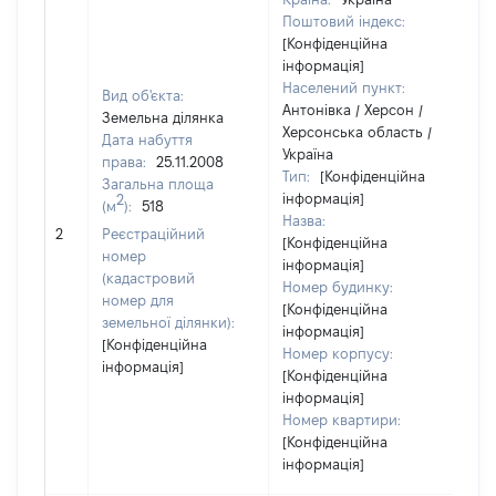
Поштовий індекс:
[Конфіденційна
інформація]
Населений пункт:
Вид об'єкта:
Антонівка / Херсон /
Земельна ділянка
Херсонська область /
Дата набуття
Україна
права:
25.11.2008
Тип:
[Конфіденційна
Загальна площа
інформація]
2
(м
):
518
Назва:
78
2
Реєстраційний
[Конфіденційна
номер
інформація]
(кадастровий
Номер будинку:
номер для
[Конфіденційна
земельної ділянки):
інформація]
[Конфіденційна
Номер корпусу:
інформація]
[Конфіденційна
інформація]
Номер квартири:
[Конфіденційна
інформація]