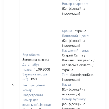
Номер квартири:
[Конфіденційна
інформація]
Країна:
Україна
Поштовий індекс:
[Конфіденційна
інформація]
Населений пункт:
Вид об'єкта:
Старий Салтів /
Земельна ділянка
Вовчанський район /
Дата набуття
Харківська область /
права:
15.09.2008
Україна
Загальна площа
Тип:
[Конфіденційна
2
(м
):
850
інформація]
Назва:
[Н
5
Реєстраційний
[Конфіденційна
номер
інформація]
(кадастровий
Номер будинку:
номер для
[Конфіденційна
земельної ділянки):
інформація]