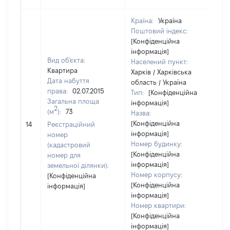
Країна:
Україна
Поштовий індекс:
[Конфіденційна
інформація]
Вид об'єкта:
Населений пункт:
Квартира
Харків / Харківська
Дата набуття
область / Україна
права:
02.07.2015
Тип:
[Конфіденційна
Загальна площа
інформація]
2
(м
):
73
Назва:
[Конфіденційна
14
14
Реєстраційний
інформація]
номер
Номер будинку:
(кадастровий
[Конфіденційна
номер для
інформація]
земельної ділянки):
Номер корпусу:
[Конфіденційна
[Конфіденційна
інформація]
інформація]
Номер квартири:
[Конфіденційна
інформація]