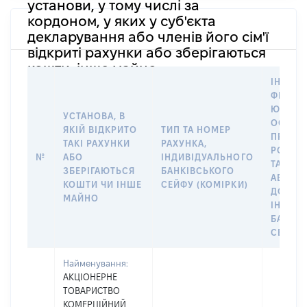
установи, у тому числі за
кордоном, у яких у суб'єкта
декларування або членів його сім'ї
відкриті рахунки або зберігаються
кошти, інше майно
ІНФОР
ФІЗИЧН
ЮРИДИ
УСТАНОВА, В
ОСОБУ,
ЯКІЙ ВІДКРИТО
ТИП ТА НОМЕР
ПРАВО
ТАКІ РАХУНКИ
РАХУНКА,
РОЗПО
№
АБО
ІНДИВІДУАЛЬНОГО
ТАКИМ
ЗБЕРІГАЮТЬСЯ
БАНКІВСЬКОГО
АБО М
КОШТИ ЧИ ІНШЕ
СЕЙФУ (КОМІРКИ)
ДО
МАЙНО
ІНДИВ
БАНКІ
СЕЙФУ 
Найменування:
АКЦІОНЕРНЕ
ТОВАРИСТВО
КОМЕРЦІЙНИЙ