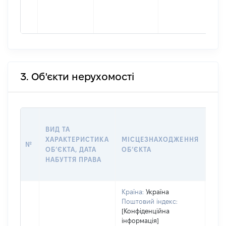
3. Об'єкти нерухомості
ВАР
ВИД ТА
ДАТ
ХАРАКТЕРИСТИКА
МІСЦЕЗНАХОДЖЕННЯ
ПРА
№
ОБʼЄКТА, ДАТА
ОБʼЄКТА
ОС
НАБУТТЯ ПРАВА
ГР
ОЦІ
Країна:
Україна
Поштовий індекс:
[Конфіденційна
інформація]