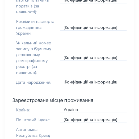
картки платника
податків (за
наявності):
Реквізити паспорта
[Конфіденційна інформація]
громадянина
України:
Унікальний номер
запису в Єдиному
державному
[Конфіденційна інформація]
демографічному
реєстрі (за
наявності):
[Конфіденційна інформація]
Дата народження:
Зареєстроване місце проживання
Україна
Країна:
[Конфіденційна інформація]
Поштовий індекс:
Автономна
Республіка Крим/