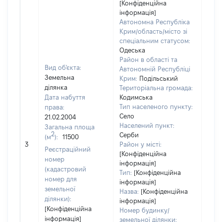
[Конфіденційна
інформація]
Автономна Республіка
Крим/область/місто зі
спеціальним статусом:
Одеська
Район в області та
Вид об'єкта:
Автономній Республіці
Земельна
Крим:
Подільський
ділянка
Територіальна громада:
Дата набуття
Кодимська
Тип населеного пункту:
права:
Село
21.02.2004
Населений пункт:
Загальна площа
2
Серби
(м
):
11500
[Не
3
Район у місті:
заст
Реєстраційний
[Конфіденційна
номер
інформація]
(кадастровий
Тип:
[Конфіденційна
номер для
інформація]
земельної
Назва:
[Конфіденційна
ділянки):
інформація]
[Конфіденційна
Номер будинку/
інформація]
земельної ділянки: