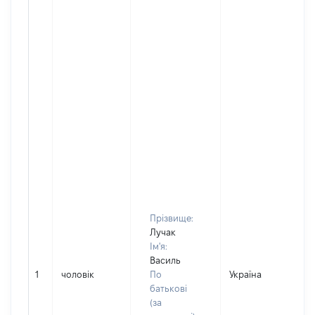
Прізвище:
Лучак
Ім'я:
Василь
1
чоловік
По
Україна
Д
батькові
(за