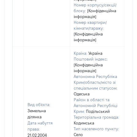
Номер корпусу/секції/
блоку:
[Конфіденційна
інформація]
Номер квартири/
кімнати/гаражу:
[Конфіденційна
інформація]
Країна:
Україна
Поштовий індекс:
[Конфіденційна
інформація]
Автономна Республіка
Крим/область/місто зі
спеціальним статусом:
Одеська
Район в області та
Вид об'єкта:
Автономній Республіці
Земельна
Крим:
Подільський
ділянка
Територіальна громада:
Дата набуття
Кодимська
Тип населеного пункту:
права:
Село
21.02.2004