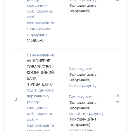
юридичних
[Конфіденційна
інформація]
осіб, фізичних
осіб –
підприємців та
громадських
формувань:
14360570
Найменування:
АКЦІОНЕРНЕ
ТОВАРИСТВО
Тип рахунку:
КОМЕРЦІЙНИЙ
[Конфіденційна
БАНК
інформація]
"ПРИВАТБАНК"
Номер рахунку:
Код в Єдиному
державному
[Не
Тип рахунку:
3
реєстрі
застосо
[Конфіденційна
юридичних
інформація]
осіб, фізичних
Інший тип рахунку:
[Конфіденційна
осіб –
інформація]
підприємців та
Номер рахунку: