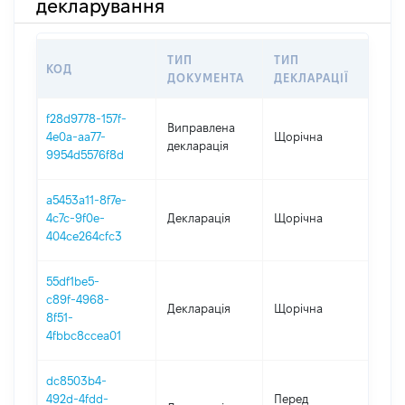
декларування
ТИП
ТИП
КОД
ПЕ
ДОКУМЕНТА
ДЕКЛАРАЦІЇ
f28d9778-157f-
Виправлена
4e0a-aa77-
Щорічна
202
декларація
9954d5576f8d
a5453a11-8f7e-
4c7c-9f0e-
Декларація
Щорічна
202
404ce264cfc3
55df1be5-
c89f-4968-
Декларація
Щорічна
202
8f51-
4fbbc8ccea01
dc8503b4-
01.0
492d-4fdd-
Перед