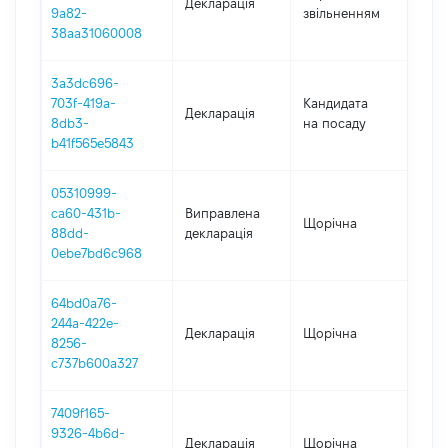
Декларація
-
9a82-
звільненням
05.
38aa31060008
3a3dc696-
703f-419a-
Кандидата
Декларація
202
8db3-
на посаду
b41f565e5843
05310999-
ca60-431b-
Виправлена
Щорічна
202
88dd-
декларація
0ebe7bd6c968
64bd0a76-
244a-422e-
Декларація
Щорічна
202
8256-
c737b600a327
7409f165-
9326-4b6d-
Декларація
Щорічна
202