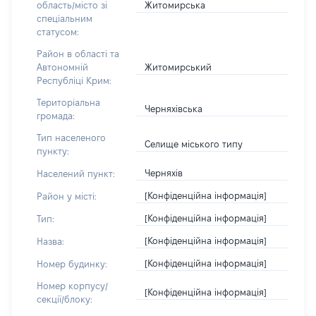
Житомирська
область/місто зі
спеціальним
статусом:
Район в області та
Житомирський
Автономній
Республіці Крим:
Територіальна
Черняхівська
громада:
Тип населеного
Селище міського типу
пункту:
Черняхів
Населений пункт:
[Конфіденційна інформація]
Район у місті:
[Конфіденційна інформація]
Тип:
[Конфіденційна інформація]
Назва:
[Конфіденційна інформація]
Номер будинку:
Номер корпусу/
[Конфіденційна інформація]
секції/блоку: