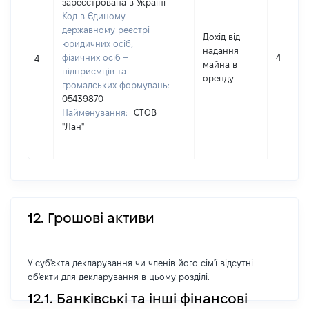
зареєстрована в Україні
Код в Єдиному
державному реєстрі
Дохід від
юридичних осіб,
надання
фізичних осіб –
4969
4
майна в
підприємців та
оренду
громадських формувань:
05439870
Найменування:
СТОВ
"Лан"
12. Грошові активи
У суб'єкта декларування чи членів його сім'ї відсутні
об'єкти для декларування в цьому розділі.
12.1. Банківські та інші фінансові