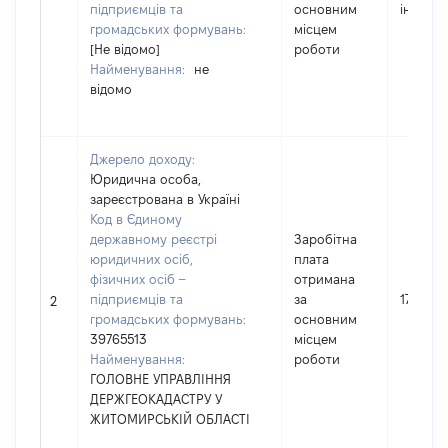
підприємців та
основним
інформ
громадських формувань:
місцем
[Не відомо]
роботи
Найменування:
не
відомо
Джерело доходу:
Юридична особа,
зареєстрована в Україні
Код в Єдиному
державному реєстрі
Заробітна
юридичних осіб,
плата
фізичних осіб –
отримана
підприємців та
за
178900
2
громадських формувань:
основним
39765513
місцем
Найменування:
роботи
ГОЛОВНЕ УПРАВЛІННЯ
ДЕРЖГЕОКАДАСТРУ У
ЖИТОМИРСЬКІЙ ОБЛАСТІ