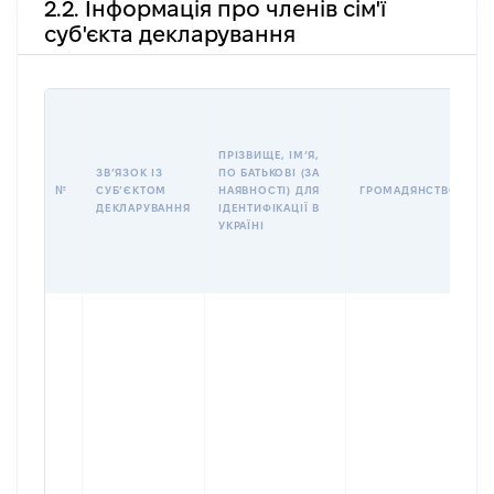
2.2. Інформація про членів сім'ї
суб'єкта декларування
П
І
Б
ПРІЗВИЩЕ, ІМʼЯ,
І
ЗВʼЯЗОК ІЗ
ПО БАТЬКОВІ (ЗА
№
СУБʼЄКТОМ
НАЯВНОСТІ) ДЛЯ
ГРОМАДЯНСТВО
У
ДЕКЛАРУВАННЯ
ІДЕНТИФІКАЦІЇ В
Д
УКРАЇНІ