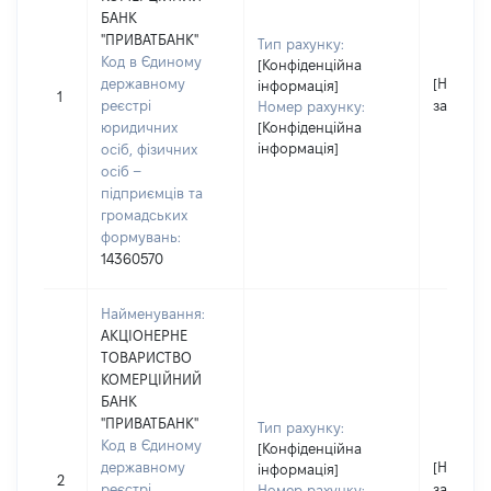
БАНК
"ПРИВАТБАНК"
Тип рахунку:
Код в Єдиному
[Конфіденційна
державному
[Не
інформація]
1
реєстрі
застосо
Номер рахунку:
юридичних
[Конфіденційна
інформація]
осіб, фізичних
осіб –
підприємців та
громадських
формувань:
14360570
Найменування:
АКЦІОНЕРНЕ
ТОВАРИСТВО
КОМЕРЦІЙНИЙ
БАНК
"ПРИВАТБАНК"
Тип рахунку:
Код в Єдиному
[Конфіденційна
державному
[Не
інформація]
2
реєстрі
застосо
Номер рахунку: