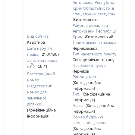
Автономна Республіка
Крим/область/місто зі
спеціальним статусом:
Житомирська
Район в області та
Автономній Республіці
Вид об'єкта:
Крим:
Житомирський
Квартира
Територіальна громада:
Дата набуття
Черняхівська
Тип населеного пункту:
права:
21.01.1987
Селище міського типу
Загальна площа
2
Населений пункт:
(м
):
58,41
Черняхів
[Не
Реєстраційний
1
Район у місті:
заст
номер
[Конфіденційна
(кадастровий
інформація]
номер для
Тип:
[Конфіденційна
земельної
інформація]
ділянки):
Назва:
[Конфіденційна
[Конфіденційна
інформація]
інформація]
Номер будинку/
земельної ділянки:
[Конфіденційна
інформація]