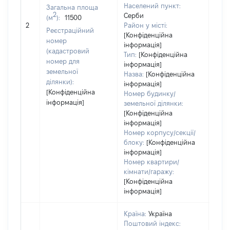
Населений пункт:
Загальна площа
2
Серби
(м
):
11500
[Не
2
Район у місті:
заст
Реєстраційний
[Конфіденційна
номер
інформація]
(кадастровий
Тип:
[Конфіденційна
номер для
інформація]
земельної
Назва:
[Конфіденційна
ділянки):
інформація]
[Конфіденційна
Номер будинку/
інформація]
земельної ділянки:
[Конфіденційна
інформація]
Номер корпусу/секції/
блоку:
[Конфіденційна
інформація]
Номер квартири/
кімнати/гаражу:
[Конфіденційна
інформація]
Країна:
Україна
Поштовий індекс: