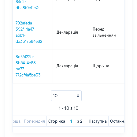
84c2-
dba8f0cf1c7a
792afeda-
01.0
392f-4a47-
Перед
Декларація
-
a5b1-
звільненням
02.
da3317b84e82
8c774225-
8b54-4c68-
Декларація
Щорічна
202
ba77-
772cf4a5be33
1 - 10 з 16
Перша
Попередня
Сторінка
з
2
Наступна
Остання