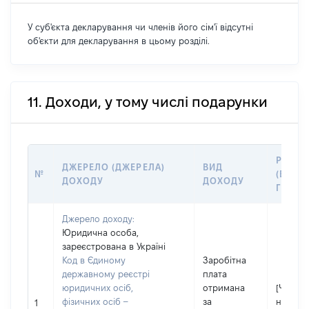
У суб'єкта декларування чи членів його сім'ї відсутні
об'єкти для декларування в цьому розділі.
11. Доходи, у тому числі подарунки
РОЗМІ
ДЖЕРЕЛО (ДЖЕРЕЛА)
ВИД
№
(ВАРТІ
ДОХОДУ
ДОХОДУ
ГРН
Джерело доходу:
Юридична особа,
зареєстрована в Україні
Код в Єдиному
Заробітна
державному реєстрі
плата
юридичних осіб,
отримана
[Член сі
фізичних осіб –
за
не над
1