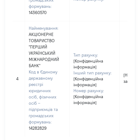
громадських
формувань:
14360570
Найменування:
АКЦІОНЕРНЕ
ТОВАРИСТВО
"ПЕРШИЙ
УКРАЇНСЬКИЙ
Тип рахунку:
МІЖНАРОДНИЙ
[Конфіденційна
БАНК"
інформація]
Код в Єдиному
Інший тип рахунку:
[Не
державному
4
[Конфіденційна
застосо
реєстрі
інформація]
юридичних
Номер рахунку:
[Конфіденційна
осіб, фізичних
інформація]
осіб –
підприємців та
громадських
формувань:
14282829