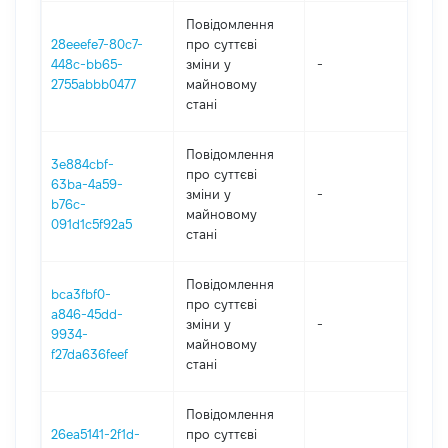
Повідомлення
28eeefe7-80c7-
про суттєві
448c-bb65-
зміни y
-
2
2755abbb0477
майновому
стані
Повідомлення
3e884cbf-
про суттєві
63ba-4a59-
зміни y
-
2
b76c-
майновому
091d1c5f92a5
стані
Повідомлення
bca3fbf0-
про суттєві
a846-45dd-
зміни y
-
2
9934-
майновому
f27da636feef
стані
Повідомлення
26ea5141-2f1d-
про суттєві