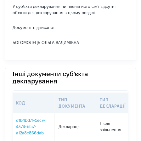
У суб'єкта декларування чи членів його сім'ї відсутні
об'єкти для декларування в цьому розділі.
Документ підписано:
БОГОМОЛЕЦЬ ОЛЬГА ВАДИМІВНА
Інші документи суб'єкта
декларування
ТИП
ТИП
КОД
П
ДОКУМЕНТА
ДЕКЛАРАЦІЇ
d1b4bd7f-5ec7-
Після
4374-bfa7-
Декларація
2
звільнення
a12a8c866dab