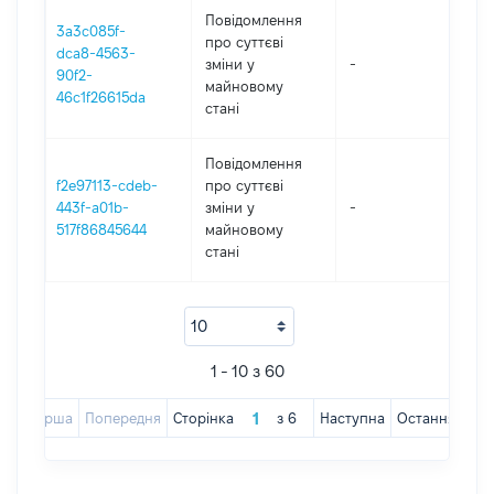
Повідомлення
3a3c085f-
про суттєві
dca8-4563-
зміни y
-
2
90f2-
майновому
46c1f26615da
стані
Повідомлення
f2e97113-cdeb-
про суттєві
443f-a01b-
зміни y
-
2
517f86845644
майновому
стані
1 - 10 з 60
Перша
Попередня
Сторінка
з
6
Наступна
Остання