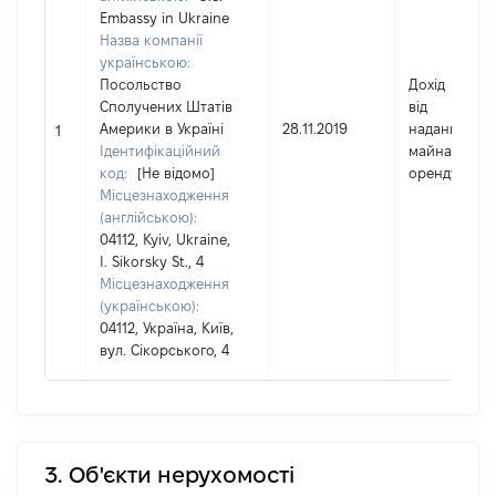
Embassy in Ukraine
Назва компанії
українською:
Посольство
Дохід
Сполучених Штатів
від
Америки в Україні
28.11.2019
надання
1
Ідентифікаційний
майна в
код:
[Не відомо]
оренду
Місцезнаходження
(англійською):
04112, Kyiv, Ukraine,
I. Sikorsky St., 4
Місцезнаходження
(українською):
04112, Україна, Київ,
вул. Сікорського, 4
3. Об'єкти нерухомості