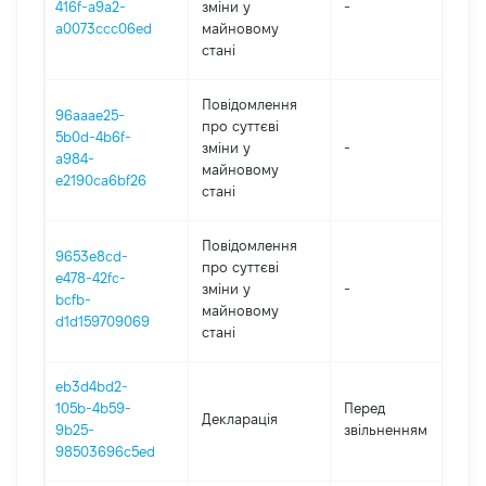
416f-a9a2-
зміни y
-
2
a0073ccc06ed
майновому
стані
Повідомлення
96aaae25-
про суттєві
5b0d-4b6f-
зміни y
-
2
a984-
майновому
e2190ca6bf26
стані
Повідомлення
9653e8cd-
про суттєві
e478-42fc-
зміни y
-
2
bcfb-
майновому
d1d159709069
стані
eb3d4bd2-
0
105b-4b59-
Перед
Декларація
-
9b25-
звільненням
2
98503696c5ed