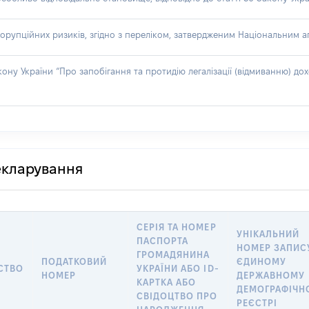
орупційних ризиків, згідно з переліком, затвердженим Національним аг
акону України “Про запобігання та протидію легалізації (відмиванню) 
декларування
СЕРІЯ ТА НОМЕР
УНІКАЛЬНИЙ
ПАСПОРТА
НОМЕР ЗАПИС
ГРОМАДЯНИНА
ПОДАТКОВИЙ
ЄДИНОМУ
СТВО
УКРАЇНИ АБО ID-
НОМЕР
ДЕРЖАВНОМУ
КАРТКА АБО
ДЕМОГРАФІЧН
СВІДОЦТВО ПРО
РЕЄСТРІ