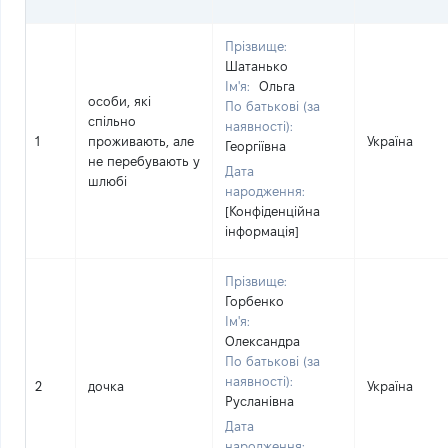
Прізвище:
Шатанько
Ім'я:
Ольга
особи, які
По батькові (за
спільно
наявності):
1
проживають, але
Україна
Георгіївна
не перебувають у
Дата
шлюбі
народження:
[Конфіденційна
інформація]
Прізвище:
Горбенко
Ім'я:
Олександра
По батькові (за
наявності):
2
дочка
Україна
Русланівна
Дата
народження: