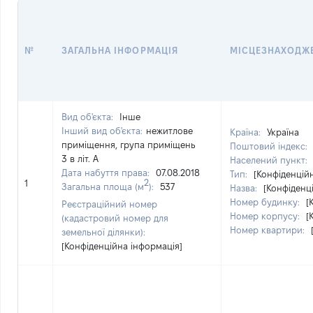
№
ЗАГАЛЬНА ІНФОРМАЦІЯ
МІСЦЕЗНАХОДЖ
Вид об'єкта:
Інше
Інший вид об'єкта:
нежитлове
Країна:
Україна
приміщення, група приміщень
Поштовий індекс:
3 в літ. А
Населений пункт:
Дата набуття права:
07.08.2018
Тип:
[Конфіденцій
2
1
Загальна площа (м
):
537
Назва:
[Конфіденц
Номер будинку:
[
Реєстраційний номер
Номер корпусу:
[
(кадастровий номер для
Номер квартири:
земельної ділянки):
[Конфіденційна інформація]