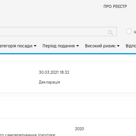
Й
ПРО РЕЄСТР
ш
атегорія посади:
Період подання:
Високий ризик:
Відп
30.03.2021 18:32
Декларація
2020
ого самоврядування (охоплює