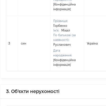
[Конфіденційна
інформація]
Прізвище:
Горбенко
Ім'я:
Міхаіл
По батькові (за
наявності):
3
син
Україна
Русланович
Дата
народження:
[Конфіденційна
інформація]
3. Об'єкти нерухомості