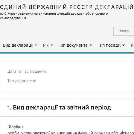
ЄДИНИЙ ДЕРЖАВНИЙ РЕЄСТР ДЕКЛАРАЦІ
осіб, уповноважених на виконання функцій держави або місцевого
самоврядування
Вид декларації:
Рік:
Тип документа:
Тип посади:
К
Дата та час подання:
Тип документа:
1. Вид декларації та звітний період
Щорічна
особи, уповноваженої на виконання функцій держави або місцев