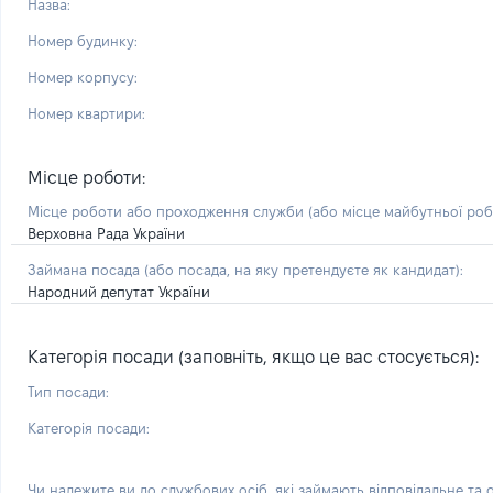
Назва:
Номер будинку:
Номер корпусу:
Номер квартири:
Місце роботи:
Місце роботи або проходження служби
(або місце майбутньої ро
Верховна Рада України
Займана посада
(або посада, на яку претендуєте як кандидат)
:
Народний депутат України
Категорія посади (заповніть, якщо це вас стосується):
Тип посади:
Категорія посади:
Чи належите ви до службових осіб, які займають відповідальне та 