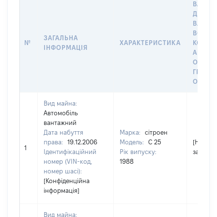
ВАРТІС
ДАТУ Н
ВЛАСН
ВОЛОД
ЗАГАЛЬНА
№
ХАРАКТЕРИСТИКА
КОРИС
ІНФОРМАЦІЯ
АБО З
ОСТА
ГРОШ
ОЦІНК
Вид майна:
Автомобіль
вантажний
Дата набуття
Марка:
сітроен
права:
19.12.2006
Модель:
С 25
[Не
1
Ідентифікаційний
Рік випуску:
застосо
номер (VIN-код,
1988
номер шасі):
[Конфіденційна
інформація]
Вид майна: