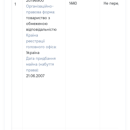
20796900
1440
Не передано
1
Організаційно-
правова форма:
товариство з
обмеженою
відповідальністю
Країна
реєстрації
головного офіса:
Україна
Дата придбання
майна (набуття
права):
21.06.2007