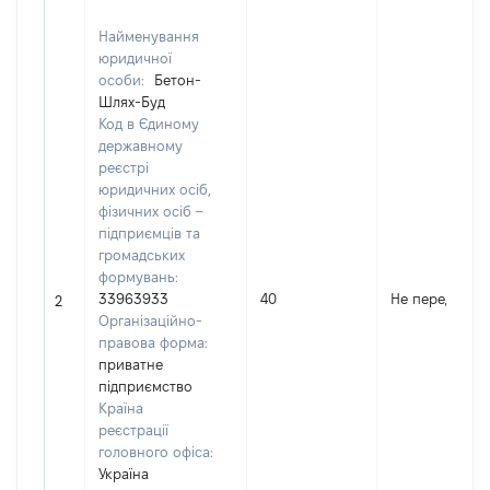
Найменування
юридичної
особи:
Бетон-
Шлях-Буд
Код в Єдиному
державному
реєстрі
юридичних осіб,
фізичних осіб –
підприємців та
громадських
формувань:
33963933
40
Не передано
2
Організаційно-
правова форма:
приватне
підприємство
Країна
реєстрації
головного офіса:
Україна