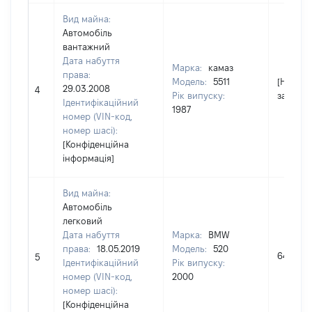
Вид майна:
Автомобіль
вантажний
Дата набуття
Марка:
камаз
права:
Модель:
5511
[Не
29.03.2008
4
Рік випуску:
застосо
Ідентифікаційний
1987
номер (VIN-код,
номер шасі):
[Конфіденційна
інформація]
Вид майна:
Автомобіль
легковий
Дата набуття
Марка:
BMW
права:
18.05.2019
Модель:
520
64000
5
Ідентифікаційний
Рік випуску:
номер (VIN-код,
2000
номер шасі):
[Конфіденційна