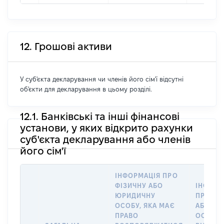
12. Грошові активи
У суб'єкта декларування чи членів його сім'ї відсутні
об'єкти для декларування в цьому розділі.
12.1. Банківські та інші фінансові
установи, у яких відкрито рахунки
суб'єкта декларування або членів
його сім'ї
ІНФОРМАЦІЯ ПРО
ФІЗИЧНУ АБО
ІНФОРМ
ЮРИДИЧНУ
ПРО ФІ
ОСОБУ, ЯКА МАЄ
АБО Ю
ПРАВО
ОСОБУ,