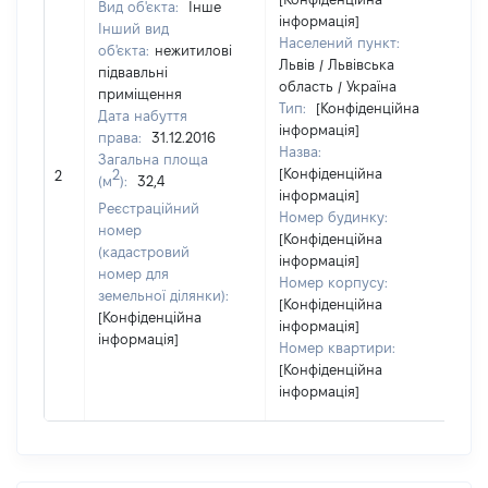
Вид об'єкта:
Інше
інформація]
Інший вид
Населений пункт:
об'єкта:
нежитилові
Львів / Львівська
підвавльні
область / Україна
приміщення
Тип:
[Конфіденційна
Дата набуття
інформація]
права:
31.12.2016
Назва:
Загальна площа
[Конфіденційна
8
2
2
(м
):
32,4
інформація]
Реєстраційний
Номер будинку:
номер
[Конфіденційна
(кадастровий
інформація]
номер для
Номер корпусу:
земельної ділянки):
[Конфіденційна
[Конфіденційна
інформація]
інформація]
Номер квартири:
[Конфіденційна
інформація]