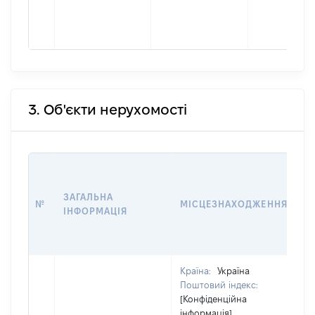
3. Об'єкти нерухомості
В
Д
ЗАГАЛЬНА
П
№
МІСЦЕЗНАХОДЖЕННЯ
ІНФОРМАЦІЯ
О
Г
О
Країна:
Україна
Поштовий індекс:
[Конфіденційна
інформація]