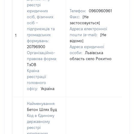
реєстрі
юридичних
Телефон:
0960960961
осіб, фізичних
Факс:
[Не
Пр
осіб –
застосовується]
СВ
підприємців та
Адреса електронної
Ім'
громадських
пошти (e-mail):
[Не
1
По 
формувань:
відомо]
ная
20796900
Адреса юридичної
КА
Організаційно-
особи:
Львівська
правова форма:
область село Рокитно
ТзОВ
Країна
реєстрації
головного
офісу:
Україна
Найменування:
Бетон Шлях Буд
Код в Єдиному
державному
реєстрі
юридичних