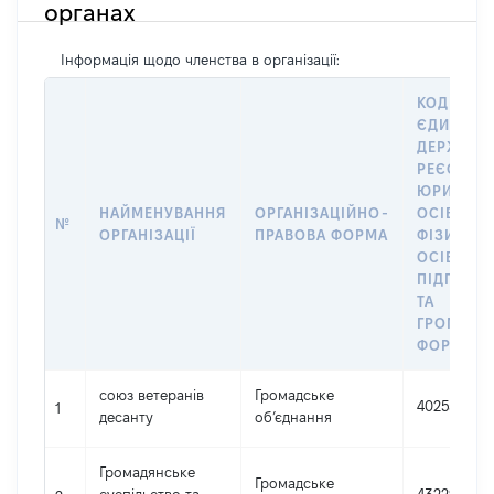
органах
Інформація щодо членства в організації:
КОД В
ЄДИНОМ
ДЕРЖАВН
РЕЄСТРІ
ЮРИДИЧ
НАЙМЕНУВАННЯ
ОРГАНІЗАЦІЙНО-
ОСІБ,
№
ОРГАНІЗАЦІЇ
ПРАВОВА ФОРМА
ФІЗИЧНИ
ОСІБ –
ПІДПРИЄ
ТА
ГРОМАДС
ФОРМУВА
союз ветеранів
Громадське
40255855
1
десанту
об’єднання
Громадянське
Громадське