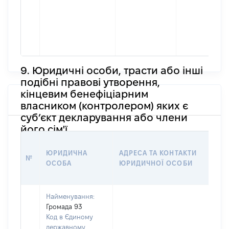
9. Юридичні особи, трасти або інші
подібні правові утворення,
кінцевим бенефіціарним
власником (контролером) яких є
суб’єкт декларування або члени
його сім'ї
ІН
ЮРИДИЧНА
АДРЕСА ТА КОНТАКТИ
ПР
№
ОСОБА
ЮРИДИЧНОЇ ОСОБИ
ЯК
СТ
Найменування:
Громада 93
Код в Єдиному
державному