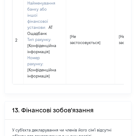
Найменування
банку або
іншої
фінансової
установи:
АТ
Ощадбанк
[Не
[Не
Тип рахунку:
2
застосовується]
застосов
[Конфіденційна
інформація]
Номер
рахунку:
[Конфіденційна
інформація]
13. Фінансові зобов'язання
У суб'єкта декларування чи членів його сім'ї відсутні