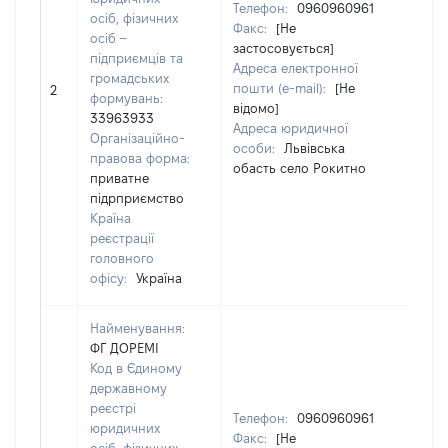
Телефон:
0960960961
осіб, фізичних
Факс:
[Не
осіб –
Пр
застосовується]
підприємців та
СВ
Адреса електронної
громадських
Ім'
пошти (e-mail):
[Не
2
формувань:
По 
відомо]
33963933
ная
Адреса юридичної
Організаційно-
КА
особи:
Львівська
правова форма:
обасть село Рокитно
приватне
підрприємство
Країна
реєстрації
головного
офісу:
Україна
Найменування:
ФГ ДОРЕМІ
Код в Єдиному
державному
реєстрі
Телефон:
0960960961
юридичних
Факс:
[Не