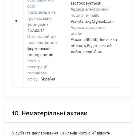
осіб, фізичних
застосовується]
осіб –
Пр
Адреса електронної
підприємців та
СВ
пошти (e-mail):
громадських
Ім'
Vsvintsitskij@gmail.com
3
формувань:
По 
Адреса юридичної
43750817
ная
особи:
Організаційно-
КА
Україна,80230,Львівська
правова форма:
область,Радехівський
фермерське
район,село Увин
господарство
Країна
реєстрації
головного
офісу:
Україна
10. Нематеріальні активи
У суб'єкта декларування чи членів його сім'ї відсутні