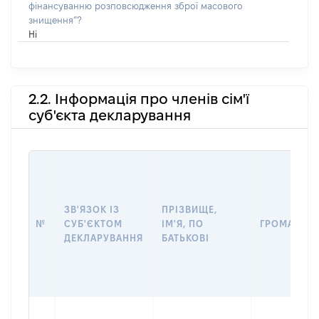
фінансуванню розповсюдження зброї масового
знищення”?
Ні
2.2. Інформація про членів сім'ї
суб'єкта декларування
ЗВ'ЯЗОК ІЗ
ПРІЗВИЩЕ,
№
СУБ'ЄКТОМ
ІМ'Я, ПО
ГРОМАДЯН
ДЕКЛАРУВАННЯ
БАТЬКОВІ