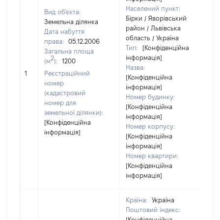
Населений пункт:
Вид об'єкта:
Бірки / Яворівський
Земельна ділянка
район / Львівська
Дата набуття
область / Україна
права:
05.12.2006
Тип:
[Конфіденційна
Загальна площа
інформація]
2
(м
):
1200
Назва:
[Н
1
Реєстраційний
[Конфіденційна
за
номер
інформація]
(кадастровий
Номер будинку:
номер для
[Конфіденційна
земельної ділянки):
інформація]
[Конфіденційна
Номер корпусу:
інформація]
[Конфіденційна
інформація]
Номер квартири:
[Конфіденційна
інформація]
Країна:
Україна
Поштовий індекс:
[Конфіденційна