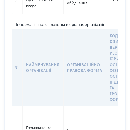
суспільство та
43229257
2
об’єднання
влада
Інформація щодо членства в органах організації:
КОД В
ЄДИНОМ
ДЕРЖАВН
РЕЄСТРІ
ЮРИДИЧ
НАЙМЕНУВАННЯ
ОРГАНІЗАЦІЙНО-
ОСІБ,
№
ОРГАНІЗАЦІЇ
ПРАВОВА ФОРМА
ФІЗИЧНИ
ОСІБ –
ПІДПРИЄ
ТА
ГРОМАДС
ФОРМУВА
Громадянське