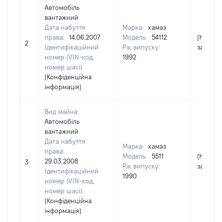
Автомобіль
вантажний
Дата набуття
Марка:
камаз
права:
14.06.2007
Модель:
54112
[Не
2
Ідентифікаційний
Рік випуску:
застосо
номер (VIN-код,
1992
номер шасі):
[Конфіденційна
інформація]
Вид майна:
Автомобіль
вантажний
Дата набуття
Марка:
камаз
права:
Модель:
5511
[Не
29.03.2008
3
Рік випуску:
застосо
Ідентифікаційний
1990
номер (VIN-код,
номер шасі):
[Конфіденційна
інформація]