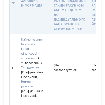
ЗАГАЛЬНА
РОЗПОРЯДЖАТИСЯ
ВІДКРИ
№
ІНФОРМАЦІЯ
ТАКИМ РАХУНКОМ
РАХУНО
АБО МАЄ ДОСТУП
ІМ’Я СУ
ДО
ДЕКЛАР
ІНДИВІДУАЛЬНОГО
АБО ЧЛ
БАНКІВСЬКОГО
ЙОГО СІ
СЕЙФУ (КОМІРКИ)
Найменування
банку або
іншої
фінансової
установи:
АТ
Універсалбанк
[Не
[Не
Тип рахунку:
1
застосовується]
застосов
[Конфіденційна
інформація]
Номер
рахунку:
[Конфіденційна
інформація]