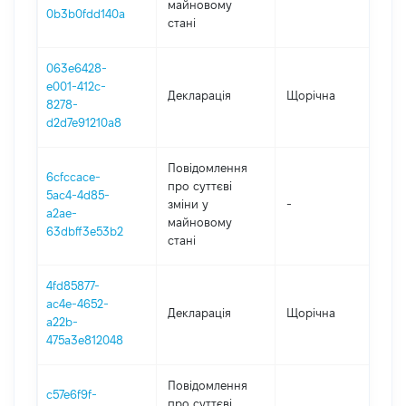
майновому
0b3b0fdd140a
стані
063e6428-
e001-412c-
Декларація
Щорічна
202
8278-
d2d7e91210a8
Повідомлення
6cfccace-
про суттєві
5ac4-4d85-
зміни y
-
202
a2ae-
майновому
63dbff3e53b2
стані
4fd85877-
ac4e-4652-
Декларація
Щорічна
202
a22b-
475a3e812048
Повідомлення
c57e6f9f-
про суттєві