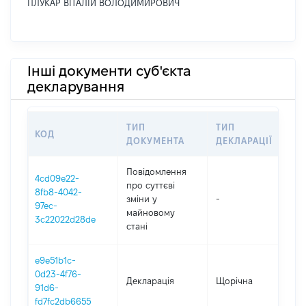
ПЛУКАР ВІТАЛІЙ ВОЛОДИМИРОВИЧ
Інші документи суб'єкта
декларування
ТИП
ТИП
КОД
ПЕ
ДОКУМЕНТА
ДЕКЛАРАЦІЇ
Повідомлення
4cd09e22-
про суттєві
8fb8-4042-
зміни y
-
202
97ec-
майновому
3c22022d28de
стані
e9e51b1c-
0d23-4f76-
Декларація
Щорічна
202
91d6-
fd7fc2db6655