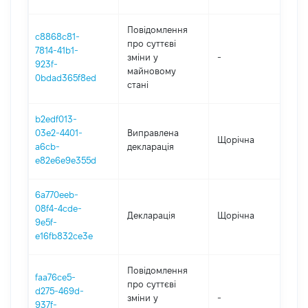
Повідомлення
c8868c81-
про суттєві
7814-41b1-
зміни y
-
202
923f-
майновому
0bdad365f8ed
стані
b2edf013-
03e2-4401-
Виправлена
Щорічна
202
a6cb-
декларація
e82e6e9e355d
6a770eeb-
08f4-4cde-
Декларація
Щорічна
202
9e5f-
e16fb832ce3e
Повідомлення
faa76ce5-
про суттєві
d275-469d-
зміни y
-
202
937f-