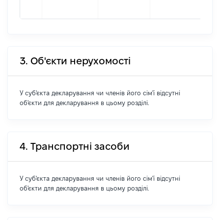
216
3. Об'єкти нерухомості
У суб'єкта декларування чи членів його сім'ї відсутні
об'єкти для декларування в цьому розділі.
4. Транспортні засоби
У суб'єкта декларування чи членів його сім'ї відсутні
об'єкти для декларування в цьому розділі.