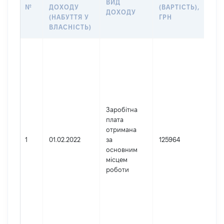
ВИД
ПР
№
ДОХОДУ
(ВАРТІСТЬ),
ДОХОДУ
(Д
(НАБУТТЯ У
ГРН
ДО
ВЛАСНІСТЬ)
Дже
Юр
осо
зар
в У
Най
Заробітна
ЦЕ
плата
ВИ
отримана
КОМ
1
01.02.2022
за
125964
Код
основним
де
місцем
реє
роботи
юр
осі
осі
під
гро
фор