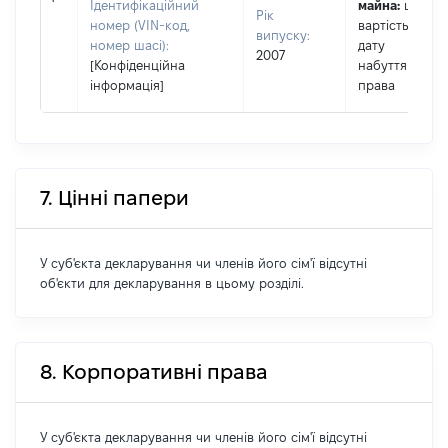
Ідентифікаційний
майна:
це
Рік
номер (VIN-код,
вартість на
випуску:
номер шасі):
дату
2007
[Конфіденційна
набуття
інформація]
права
7. Цінні папери
У суб'єкта декларування чи членів його сім'ї відсутні
об'єкти для декларування в цьому розділі.
8. Корпоративні права
У суб'єкта декларування чи членів його сім'ї відсутні