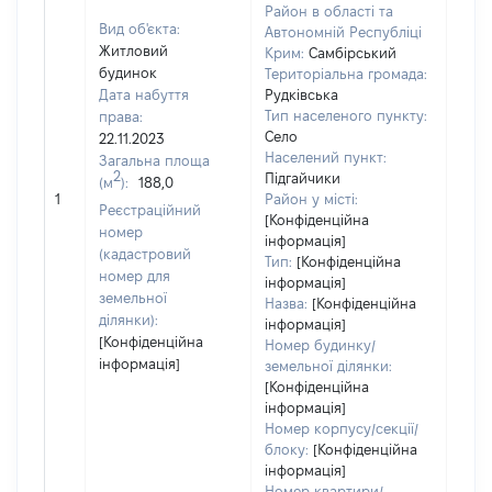
Район в області та
Вид об'єкта:
Автономній Республіці
Житловий
Крим:
Самбірський
будинок
Територіальна громада:
Дата набуття
Рудківська
Тип населеного пункту:
права:
Село
22.11.2023
Населений пункт:
Загальна площа
2
Підгайчики
(м
):
188,0
[Не
1
Район у місті:
заст
Реєстраційний
[Конфіденційна
номер
інформація]
(кадастровий
Тип:
[Конфіденційна
номер для
інформація]
земельної
Назва:
[Конфіденційна
ділянки):
інформація]
[Конфіденційна
Номер будинку/
інформація]
земельної ділянки:
[Конфіденційна
інформація]
Номер корпусу/секції/
блоку:
[Конфіденційна
інформація]
Номер квартири/