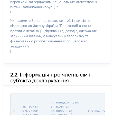
переліком, затвердженим Національним агентством з
питань запобігання корупції?
Ні
Чи належите Ви до національних публічних діячів
відповідно до Закону України “Про запобігання та
протидію легалізації (відмиванню) доходів, одержаних
злочинним шляхом, фінансуванню тероризму та
фінансуванню розповсюдження зброї масового
знищення”?
Ні
2.2. Інформація про членів сім'ї
суб'єкта декларування
ПРІЗВИЩЕ, ІМʼЯ, ПО
ЗВʼЯЗОК ІЗ
БАТЬКОВІ (ЗА
№
СУБʼЄКТОМ
НАЯВНОСТІ) ДЛЯ
ГРОМАДЯНСТВО
ДЕКЛАРУВАННЯ
ІДЕНТИФІКАЦІЇ В