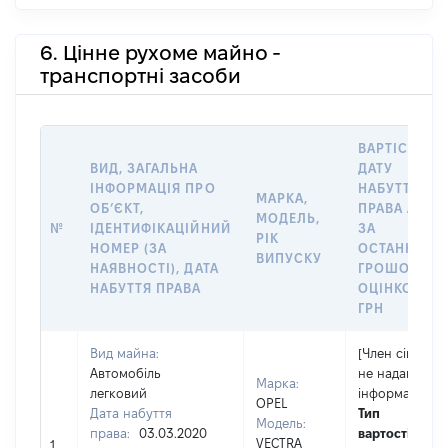
6. Цінне рухоме майно -
транспортні засоби
ВАРТІСТЬ Н
ВИД, ЗАГАЛЬНА
ДАТУ
ІНФОРМАЦІЯ ПРО
НАБУТТЯ
МАРКА,
ОБʼЄКТ,
ПРАВА АБО
МОДЕЛЬ,
№
ІДЕНТИФІКАЦІЙНИЙ
ЗА
РІК
НОМЕР (ЗА
ОСТАННЬО
ВИПУСКУ
НАЯВНОСТІ), ДАТА
ГРОШОВОЮ
НАБУТТЯ ПРАВА
ОЦІНКОЮ,
ГРН
Вид майна:
[Член сім'ї
Автомобіль
не надав
Марка:
легковий
інформацію]
OPEL
Дата набуття
Тип
Модель:
права:
03.03.2020
вартості
VECTRA
1