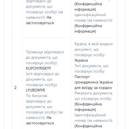
(відповідно до
[Конфіденційна
документа, що
інформація]
посвідчує особу) (за
Ідентифікаційний
наявності):
Не
номер (за наявності):
застосовується
[Конфіденційна
інформація]
Країна, в якій видано
документ, що
Прізвище (відповідно
посвідчує особу:
до документа, що
Україна
посвідчує особу):
Тип документа, що
KUPCHYNSKYY
посвідчує особу:
Ім’я (відповідно до
Паспорт
документа, що
громадянина України
посвідчує особу):
2
для виїзду за кордон
LYUBOMYR
Реквізити документа,
По батькові
що посвідчує особу:
(відповідно до
[Конфіденційна
документа, що
інформація]
посвідчує особу) (за
Ідентифікаційний
наявності):
Не
номер (за наявності):
застосовується
[Конфіденційна