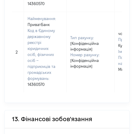
14360570
Найменування:
ПриватБанк
Код в Єдиному
чоловік
державному
Тип рахунку:
Прізвищ
реєстрі
[Конфіденційна
Купчинс
юридичних
інформація]
Ім'я:
Лю
2
осіб, фізичних
Номер рахунку:
По батьк
осіб –
[Конфіденційна
наявност
інформація]
підприємців та
Михайл
громадських
формувань:
14360570
13. Фінансові зобов'язання