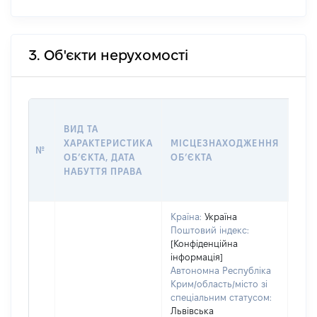
3. Об'єкти нерухомості
ВАР
ВИД ТА
ДАТ
ХАРАКТЕРИСТИКА
МІСЦЕЗНАХОДЖЕННЯ
ПРА
№
ОБʼЄКТА, ДАТА
ОБʼЄКТА
ОС
НАБУТТЯ ПРАВА
ГР
ОЦІ
Країна:
Україна
Поштовий індекс:
[Конфіденційна
інформація]
Автономна Республіка
Крим/область/місто зі
спеціальним статусом:
Львівська