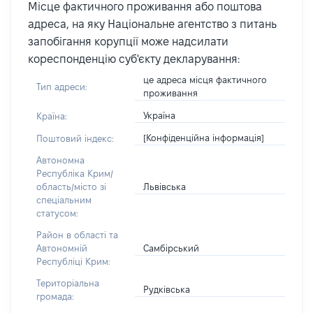
Місце фактичного проживання або поштова
адреса, на яку Національне агентство з питань
запобігання корупції може надсилати
кореспонденцію суб'єкту декларування:
це адреса місця фактичного
Тип адреси:
проживання
Україна
Країна:
[Конфіденційна інформація]
Поштовий індекс:
Автономна
Республіка Крим/
Львівська
область/місто зі
спеціальним
статусом:
Район в області та
Самбірський
Автономній
Республіці Крим:
Територіальна
Рудківська
громада: