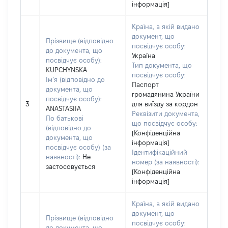
інформація]
Країна, в якій видано
документ, що
Прізвище (відповідно
посвідчує особу:
до документа, що
Україна
посвідчує особу):
Тип документа, що
KUPCHYNSKA
посвідчує особу:
Ім’я (відповідно до
Паспорт
документа, що
громадянина України
посвідчує особу):
3
для виїзду за кордон
ANASTASIIA
Реквізити документа,
По батькові
що посвідчує особу:
(відповідно до
[Конфіденційна
документа, що
інформація]
посвідчує особу) (за
Ідентифікаційний
наявності):
Не
номер (за наявності):
застосовується
[Конфіденційна
інформація]
Країна, в якій видано
документ, що
Прізвище (відповідно
посвідчує особу:
до документа, що