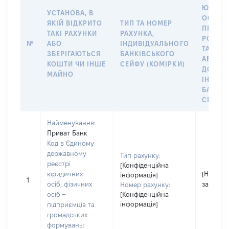
ЮРИДИ
УСТАНОВА, В
ОСОБУ,
ЯКІЙ ВІДКРИТО
ТИП ТА НОМЕР
ПРАВО
ТАКІ РАХУНКИ
РАХУНКА,
РОЗПО
№
АБО
ІНДИВІДУАЛЬНОГО
ТАКИМ
ЗБЕРІГАЮТЬСЯ
БАНКІВСЬКОГО
АБО М
КОШТИ ЧИ ІНШЕ
СЕЙФУ (КОМІРКИ)
ДО
МАЙНО
ІНДИВ
БАНКІ
СЕЙФУ 
Найменування:
Приват Банк
Код в Єдиному
державному
Тип рахунку:
реєстрі
[Конфіденційна
юридичних
[Не
інформація]
1
осіб, фізичних
застосо
Номер рахунку:
осіб –
[Конфіденційна
інформація]
підприємців та
громадських
формувань: