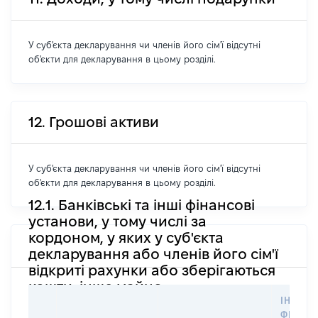
У суб'єкта декларування чи членів його сім'ї відсутні
об'єкти для декларування в цьому розділі.
12. Грошові активи
У суб'єкта декларування чи членів його сім'ї відсутні
об'єкти для декларування в цьому розділі.
12.1. Банківські та інші фінансові
установи, у тому числі за
кордоном, у яких у суб'єкта
декларування або членів його сім'ї
відкриті рахунки або зберігаються
кошти, інше майно
ІНФОР
ФІЗИЧН