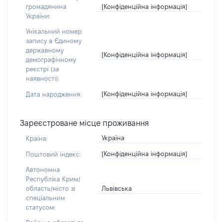
[Конфіденційна інформація]
громадянина
України:
Унікальний номер
запису в Єдиному
державному
[Конфіденційна інформація]
демографічному
реєстрі (за
наявності):
[Конфіденційна інформація]
Дата народження:
Зареєстроване місце проживання
Україна
Країна:
[Конфіденційна інформація]
Поштовий індекс:
Автономна
Республіка Крим/
Львівська
область/місто зі
спеціальним
статусом: