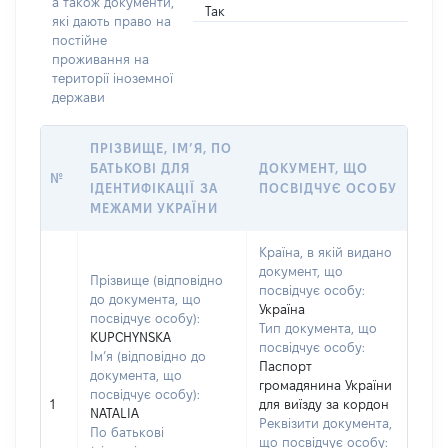
а також документи,
Так
які дають право на
постійне
проживання на
території іноземної
держави
ПРІЗВИЩЕ, ІМ’Я, ПО
БАТЬКОВІ ДЛЯ
ДОКУМЕНТ, ЩО
№
ІДЕНТИФІКАЦІЇ ЗА
ПОСВІДЧУЄ ОСОБУ
МЕЖАМИ УКРАЇНИ
Країна, в якій видано
документ, що
Прізвище (відповідно
посвідчує особу:
до документа, що
Україна
посвідчує особу):
Тип документа, що
KUPCHYNSKA
посвідчує особу:
Ім’я (відповідно до
Паспорт
документа, що
громадянина України
посвідчує особу):
1
для виїзду за кордон
NATALIA
Реквізити документа,
По батькові
що посвідчує особу: