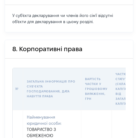
У суб'єкта декларування чи членів його сім'ї відсутні
об'єкти для декларування в цьому розділі.
8. Корпоративні права
ЧАСТКА У
ВАРТІСТЬ
СТАТУТНОМУ
ЗАГАЛЬНА ІНФОРМАЦІЯ ПРО
ЧАСТКИ У
(СКЛАДЕНОМ
СУБʼЄКТА
№
ГРОШОВОМУ
КАПІТАЛІ (%
ГОСПОДАРЮВАННЯ, ДАТА
ВИРАЖЕННІ,
ВІД
НАБУТТЯ ПРАВА
ГРН
ЗАГАЛЬНОГО
КАПІТАЛУ)
Найменування
юридичної особи:
ТОВАРИСТВО З
ОБМЕЖЕНОЮ