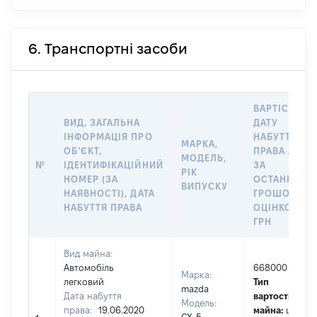
6. Транспортні засоби
ВАРТІСТЬ Н
ВИД, ЗАГАЛЬНА
ДАТУ
ІНФОРМАЦІЯ ПРО
НАБУТТЯ
МАРКА,
ОБʼЄКТ,
ПРАВА АБО
МОДЕЛЬ,
№
ІДЕНТИФІКАЦІЙНИЙ
ЗА
РІК
НОМЕР (ЗА
ОСТАННЬО
ВИПУСКУ
НАЯВНОСТІ), ДАТА
ГРОШОВОЮ
НАБУТТЯ ПРАВА
ОЦІНКОЮ,
ГРН
Вид майна:
Автомобіль
668000
Марка:
легковий
Тип
mazda
Дата набуття
вартості
Модель:
права:
19.06.2020
майна:
це