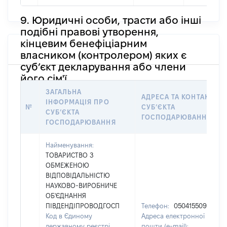
9. Юридичні особи, трасти або інші
подібні правові утворення,
кінцевим бенефіціарним
власником (контролером) яких є
суб’єкт декларування або члени
його сім'ї
ЗАГАЛЬНА
АДРЕСА ТА КОНТАКТИ
ІНФОРМАЦІЯ ПРО
№
СУБʼЄКТА
СУБʼЄКТА
ГОСПОДАРЮВАННЯ
ГОСПОДАРЮВАННЯ
Найменування:
ТОВАРИСТВО З
ОБМЕЖЕНОЮ
ВІДПОВІДАЛЬНІСТЮ
НАУКОВО-ВИРОБНИЧЕ
ОБ'ЄДНАННЯ
ПІВДЕНДІПРОВОДГОСП
Телефон:
0504155092
Код в Єдиному
Адреса електронної
державному реєстрі
пошти (e-mail):