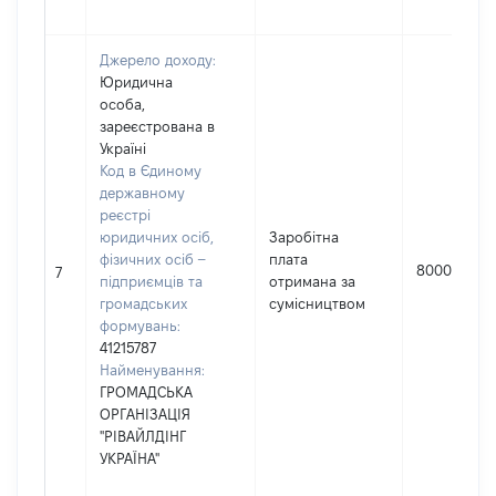
Джерело доходу:
Юридична
особа,
зареєстрована в
Україні
Код в Єдиному
державному
реєстрі
юридичних осіб,
Заробітна
фізичних осіб –
плата
8000
7
підприємців та
отримана за
громадських
сумісництвом
формувань:
41215787
Найменування:
ГРОМАДСЬКА
ОРГАНIЗАЦIЯ
"РIВАЙЛДIНГ
УКРАЇНА"