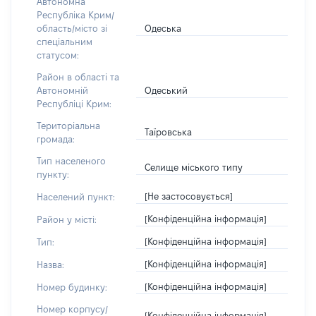
Автономна
Республіка Крим/
Одеська
область/місто зі
спеціальним
статусом:
Район в області та
Одеський
Автономній
Республіці Крим:
Територіальна
Таїровська
громада:
Тип населеного
Селище міського типу
пункту:
[Не застосовується]
Населений пункт:
[Конфіденційна інформація]
Район у місті:
[Конфіденційна інформація]
Тип:
[Конфіденційна інформація]
Назва:
[Конфіденційна інформація]
Номер будинку:
Номер корпусу/
[Конфіденційна інформація]