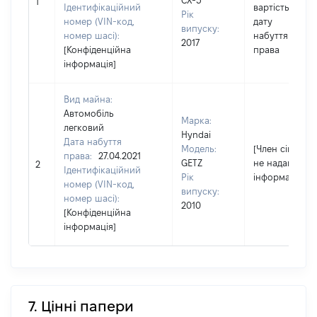
CX-5
1
Ідентифікаційний
вартість на
Рік
номер (VIN-код,
дату
випуску:
номер шасі):
набуття
2017
[Конфіденційна
права
інформація]
Вид майна:
Автомобіль
Марка:
легковий
Hyndai
Дата набуття
Модель:
[Член сім'ї
права:
27.04.2021
GETZ
не надав
2
Ідентифікаційний
Рік
інформацію]
номер (VIN-код,
випуску:
номер шасі):
2010
[Конфіденційна
інформація]
7. Цінні папери