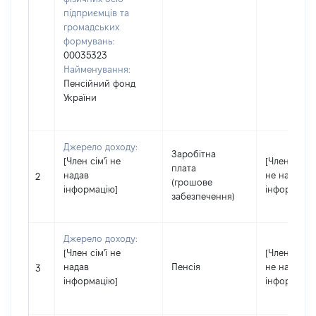
підприємців та
громадських
формувань:
00035323
Найменування:
Пенсійний фонд
України
Джерело доходу:
Заробітна
[Член сім'ї не
[Член сім'ї
плата
надав
не надав
2
(грошове
інформацію]
інформацію
забезпечення)
Джерело доходу:
[Член сім'ї не
[Член сім'ї
надав
Пенсія
не надав
3
інформацію]
інформацію