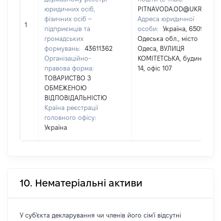
юридичних осіб,
PITNAVODA.OD@UKR.NET
фізичних осіб –
Адреса юридичної
1
підприємців та
особи:
Україна, 65091,
громадських
Одеська обл., місто
формувань:
43611362
Одеса, ВУЛИЦЯ
Організаційно-
КОМІТЕТСЬКА, будинок
правова форма:
14, офіс 107
ТОВАРИСТВО З
ОБМЕЖЕНОЮ
ВІДПОВІДАЛЬНІСТЮ
Країна реєстрації
головного офісу:
Україна
10. Нематеріальні активи
У суб'єкта декларування чи членів його сім'ї відсутні