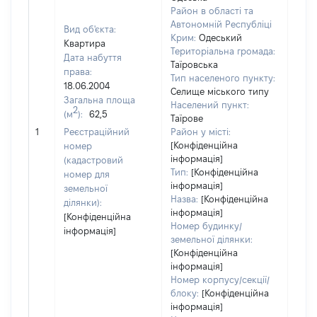
Район в області та
Автономній Республіці
Вид об'єкта:
Крим:
Одеський
Квартира
Територіальна громада:
Дата набуття
Таїровська
права:
Тип населеного пункту:
2251
18.06.2004
Селище міського типу
Тип
Загальна площа
Населений пункт:
варт
2
(м
):
62,5
Таїрове
обʼє
1
Реєстраційний
Район у місті:
варт
[Конфіденційна
номер
дату
інформація]
(кадастровий
набу
Тип:
[Конфіденційна
номер для
пра
інформація]
земельної
Назва:
[Конфіденційна
ділянки):
інформація]
[Конфіденційна
Номер будинку/
інформація]
земельної ділянки:
[Конфіденційна
інформація]
Номер корпусу/секції/
блоку:
[Конфіденційна
інформація]