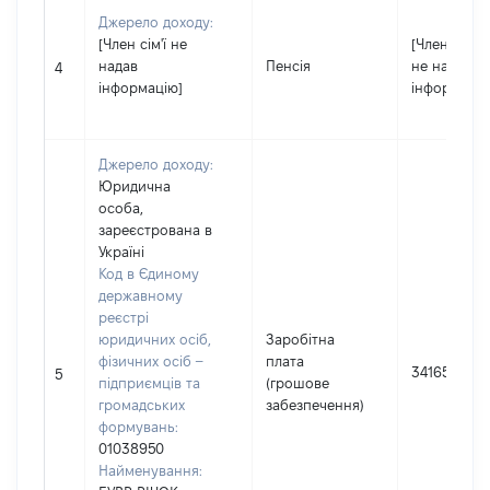
Джерело доходу:
[Член сім'ї не
[Член сім'ї
надав
Пенсія
не надав
4
інформацію]
інформацію
Джерело доходу:
Юридична
особа,
зареєстрована в
Україні
Код в Єдиному
державному
реєстрі
юридичних осіб,
Заробітна
фізичних осіб –
плата
341653
5
підприємців та
(грошове
громадських
забезпечення)
формувань:
01038950
Найменування: