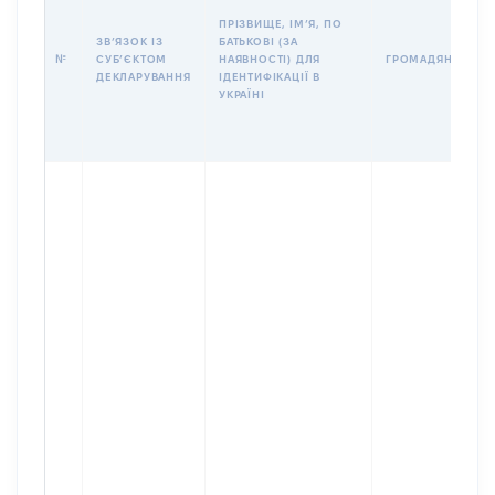
ПРІЗВИЩЕ, ІМʼЯ, ПО
ЗВʼЯЗОК ІЗ
БАТЬКОВІ (ЗА
№
СУБʼЄКТОМ
НАЯВНОСТІ) ДЛЯ
ГРОМАДЯНСТВО
ДЕКЛАРУВАННЯ
ІДЕНТИФІКАЦІЇ В
УКРАЇНІ