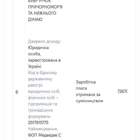
БУВР РІЧОК
ПРИЧОРНОМОР'Я
ТА НИЖНЬОГО
ДУНАЮ
Джерело доходу:
Юридична
особа,
зареєстрована в
Україні
Код в Єдиному
державному
Заробітна
реєстрі
плата
юридичних осіб,
72670
6
отримана за
фізичних осіб –
сумісництвом
підприємців та
громадських
формувань:
2517915775
Найменування:
ФОП Медведев С