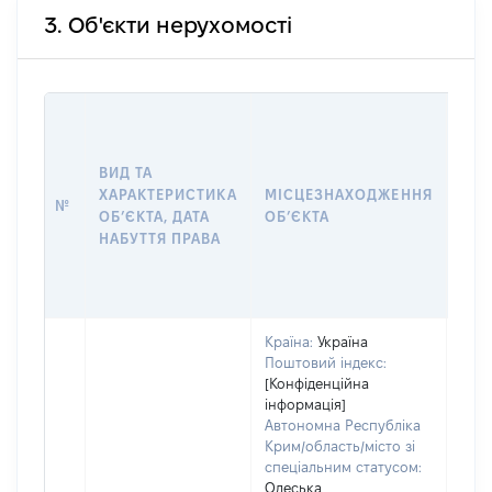
3. Об'єкти нерухомості
ВАР
ДАТ
НАБ
ВИД ТА
ПРА
ХАРАКТЕРИСТИКА
МІСЦЕЗНАХОДЖЕННЯ
№
ЗА
ОБʼЄКТА, ДАТА
ОБʼЄКТА
ОС
НАБУТТЯ ПРАВА
ГР
ОЦІ
ГРН
Країна:
Україна
Поштовий індекс:
[Конфіденційна
інформація]
Автономна Республіка
Крим/область/місто зі
спеціальним статусом:
Одеська