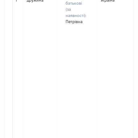
1
дружина
Україна
батькові
(за
наявності):
Петрівна