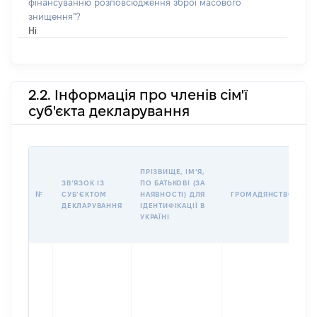
фінансуванню розповсюдження зброї масового
знищення"?
Ні
2.2. Інформація про членів сім'ї
суб'єкта декларування
П
ПРІЗВИЩЕ, ІМʼЯ,
Б
ЗВʼЯЗОК ІЗ
ПО БАТЬКОВІ (ЗА
І
№
СУБʼЄКТОМ
НАЯВНОСТІ) ДЛЯ
ГРОМАДЯНСТВО
М
ДЕКЛАРУВАННЯ
ІДЕНТИФІКАЦІЇ В
УКРАЇНІ