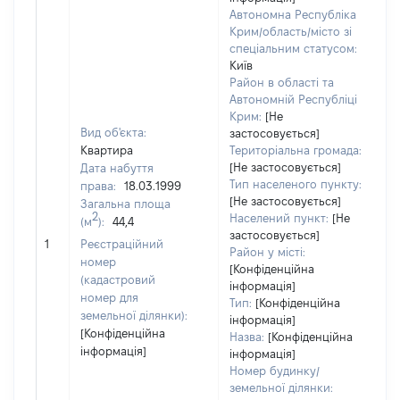
Автономна Республіка
Крим/область/місто зі
спеціальним статусом:
Київ
Район в області та
Автономній Республіці
Крим:
[Не
Вид об'єкта:
застосовується]
Квартира
Територіальна громада:
[Не застосовується]
Дата набуття
Тип населеного пункту:
права:
18.03.1999
[Не застосовується]
Загальна площа
2
Населений пункт:
[Не
(м
):
44,4
застосовується]
[Н
1
Реєстраційний
Район у місті:
номер
[Конфіденційна
(кадастровий
інформація]
номер для
Тип:
[Конфіденційна
земельної ділянки):
інформація]
[Конфіденційна
Назва:
[Конфіденційна
інформація]
інформація]
Номер будинку/
земельної ділянки: