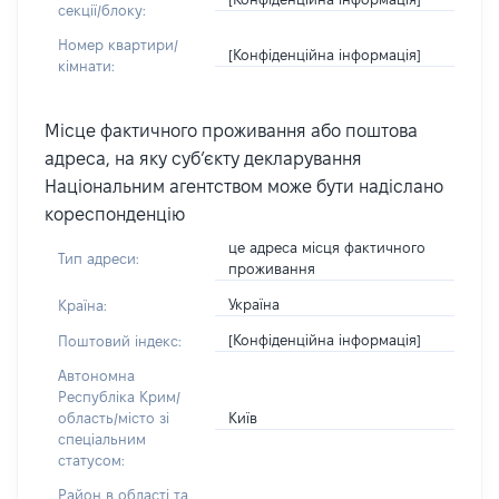
секції/блоку:
Номер квартири/
[Конфіденційна інформація]
кімнати:
Місце фактичного проживання або поштова
адреса, на яку суб’єкту декларування
Національним агентством може бути надіслано
кореспонденцію
це адреса місця фактичного
Тип адреси:
проживання
Україна
Країна:
[Конфіденційна інформація]
Поштовий індекс:
Автономна
Республіка Крим/
Київ
область/місто зі
спеціальним
статусом:
Район в області та