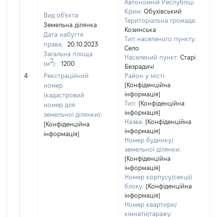
Автономній Республіці
Крим:
Обухівський
Вид об'єкта:
Територіальна громада:
Земельна ділянка
Козинська
Дата набуття
Тип населеного пункту:
права:
20.10.2023
1
Село
Загальна площа
Ти
Населений пункт:
Старі
2
(м
):
1200
об
Безрадичі
ва
4
Реєстраційний
Район у місті:
о
[Конфіденційна
номер
інформація]
г
(кадастровий
Тип:
[Конфіденційна
о
номер для
інформація]
земельної ділянки):
Назва:
[Конфіденційна
[Конфіденційна
інформація]
інформація]
Номер будинку/
земельної ділянки:
[Конфіденційна
інформація]
Номер корпусу/секції/
блоку:
[Конфіденційна
інформація]
Номер квартири/
кімнати/гаражу: