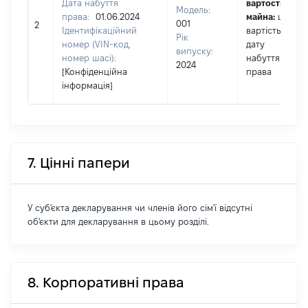
Дата набуття
вартості
Модель:
права:
01.06.2024
майна:
це
001
2
Ідентифікаційний
вартість на
Рік
номер (VIN-код,
дату
випуску:
номер шасі):
набуття
2024
[Конфіденційна
права
інформація]
7. Цінні папери
У суб'єкта декларування чи членів його сім'ї відсутні
об'єкти для декларування в цьому розділі.
8. Корпоративні права