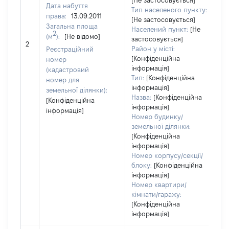
[Не застосовується]
Дата набуття
Тип населеного пункту:
права:
13.09.2011
[Не застосовується]
Загальна площа
Населений пункт:
[Не
2
(м
):
[Не відомо]
застосовується]
[Н
2
Район у місті:
Реєстраційний
[Конфіденційна
номер
інформація]
(кадастровий
Тип:
[Конфіденційна
номер для
інформація]
земельної ділянки):
Назва:
[Конфіденційна
[Конфіденційна
інформація]
інформація]
Номер будинку/
земельної ділянки:
[Конфіденційна
інформація]
Номер корпусу/секції/
блоку:
[Конфіденційна
інформація]
Номер квартири/
кімнати/гаражу:
[Конфіденційна
інформація]