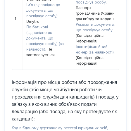
посвідчує особу:
Ім’я (відповідно до
Паспорт
документа, що
громадянина України
посвідчує особу):
1
для виїзду за кордон
Dmytro
Реквізити документа,
По батькові
що посвідчує особу:
(відповідно до
[Конфіденційна
документа, що
інформація]
посвідчує особу) (за
Ідентифікаційний
наявності):
Не
номер (за наявності):
застосовується
[Конфіденційна
інформація]
Інформація про місце роботи або проходження
служби (або місце майбутньої роботи чи
проходження служби для кандидатів) і посаду, у
зв’язку з якою виник обов’язок подати
декларацію (або посада, на яку претендуєте як
кандидат):
Код в Єдиному державному реєстрі юридичних осіб,