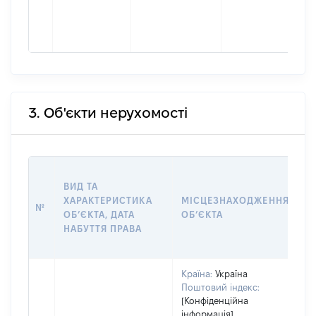
3. Об'єкти нерухомості
В
ВИД ТА
Д
ХАРАКТЕРИСТИКА
МІСЦЕЗНАХОДЖЕННЯ
П
№
ОБʼЄКТА, ДАТА
ОБʼЄКТА
О
НАБУТТЯ ПРАВА
Г
О
Країна:
Україна
Поштовий індекс:
[Конфіденційна
інформація]