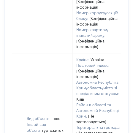
[Конфіденційна
інформація]
Номер корпусу/секції/
блоку:
[Конфіденційна
інформація]
Номер квартири/
кімнати/гаражу:
[Конфіденційна
інформація]
Країна:
Україна
Поштовий індекс:
[Конфіденційна
інформація]
Автономна Республіка
Крим/область/місто зі
спеціальним статусом:
Київ
Район в області та
Автономній Республіці
Крим:
[Не
Вид об'єкта:
Інше
застосовується]
Інший вид
Територіальна громада:
об'єкта:
гуртожиток