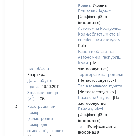
Країна:
Україна
Поштовий індекс:
[Конфіденційна
інформація]
Автономна Республіка
Крим/область/місто зі
спеціальним статусом:
Київ
Район в області та
Автономній Республіці
Крим:
[Не
Вид об'єкта:
застосовується]
Квартира
Територіальна громада:
[Не застосовується]
Дата набуття
Тип населеного пункту:
права:
19.10.2011
[Не застосовується]
Загальна площа
2
Населений пункт:
[Не
(м
):
106
[
застосовується]
3
Реєстраційний
з
Район у місті:
номер
[Конфіденційна
(кадастровий
інформація]
номер для
Тип:
[Конфіденційна
земельної ділянки):
інформація]