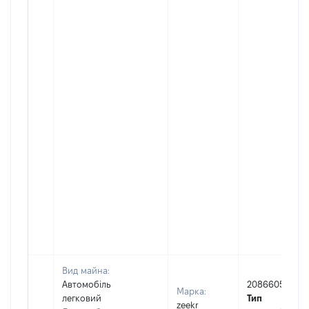
Вид майна:
Автомобіль
2086605
Марка:
легковий
Тип
zeekr