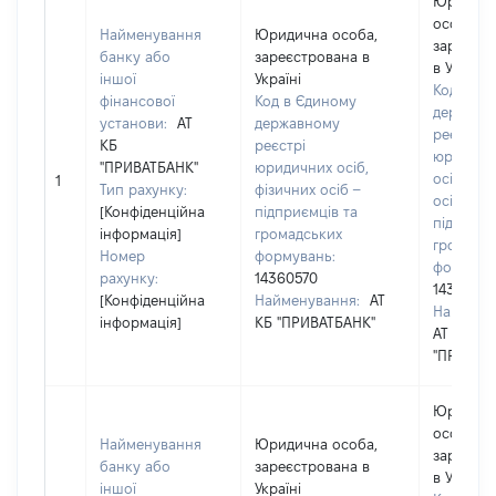
Юридич
особа,
Найменування
Юридична особа,
зареєст
банку або
зареєстрована в
в Україні
іншої
Україні
Код в Єд
фінансової
Код в Єдиному
державн
установи:
АТ
державному
реєстрі
КБ
реєстрі
юридичн
"ПРИВАТБАНК"
юридичних осіб,
осіб, фіз
1
Тип рахунку:
фізичних осіб –
осіб –
[Конфіденційна
підприємців та
підприєм
інформація]
громадських
громадс
Номер
формувань:
формува
рахунку:
14360570
14360570
[Конфіденційна
Найменування:
АТ
Наймену
інформація]
КБ "ПРИВАТБАНК"
АТ КБ
"ПРИВАТ
Юридич
особа,
Найменування
Юридична особа,
зареєст
банку або
зареєстрована в
в Україні
іншої
Україні