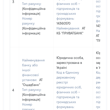
осіб, фіз
3
Тип рахунку:
фізичних осіб –
осіб –
[Конфіденційна
підприємців та
підприєм
інформація]
громадських
громадс
Номер
формувань:
формува
рахунку:
14360570
14360570
[Конфіденційна
Найменування:
АТ
Наймену
інформація]
КБ "ПРИВАТБАНК"
АТ КБ
"ПРИВАТ
Юридич
Юридична особа,
особа,
Найменування
зареєстрована в
зареєст
банку або
Україні
в Україні
іншої
Код в Єдиному
Код в Єд
фінансової
державному
державн
установи:
АТ
реєстрі
реєстрі
"Ощадбанк"
юридичних осіб,
юридичн
Тип рахунку:
4
фізичних осіб –
осіб, фіз
[Конфіденційна
підприємців та
осіб –
інформація]
громадських
підприєм
Номер
формувань:
громадс
рахунку: