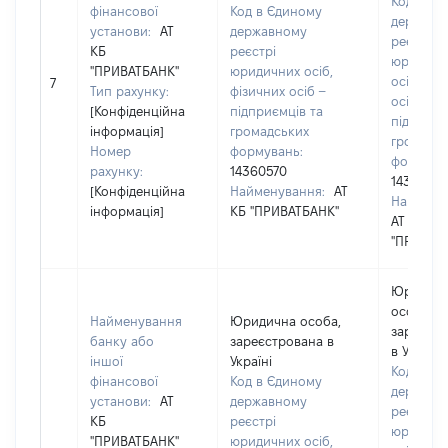
Код в Єд
фінансової
Код в Єдиному
державн
установи:
АТ
державному
реєстрі
КБ
реєстрі
юридичн
"ПРИВАТБАНК"
юридичних осіб,
осіб, фіз
7
Тип рахунку:
фізичних осіб –
осіб –
[Конфіденційна
підприємців та
підприєм
інформація]
громадських
громадс
Номер
формувань:
формува
рахунку:
14360570
14360570
[Конфіденційна
Найменування:
АТ
Наймену
інформація]
КБ "ПРИВАТБАНК"
АТ КБ
"ПРИВАТ
Юридич
особа,
Найменування
Юридична особа,
зареєст
банку або
зареєстрована в
в Україні
іншої
Україні
Код в Єд
фінансової
Код в Єдиному
державн
установи:
АТ
державному
реєстрі
КБ
реєстрі
юридичн
"ПРИВАТБАНК"
юридичних осіб,