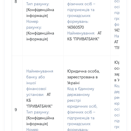
осіб, фіз
8
Тип рахунку:
фізичних осіб –
осіб –
[Конфіденційна
підприємців та
підприєм
інформація]
громадських
громадс
Номер
формувань:
формува
рахунку:
14360570
14360570
[Конфіденційна
Найменування:
АТ
Наймену
інформація]
КБ "ПРИВАТБАНК"
АТ КБ
"ПРИВАТ
Юридич
особа,
Найменування
Юридична особа,
зареєст
банку або
зареєстрована в
в Україні
іншої
Україні
Код в Єд
фінансової
Код в Єдиному
державн
установи:
АТ
державному
реєстрі
КБ
реєстрі
юридичн
"ПРИВАТБАНК"
юридичних осіб,
осіб, фіз
9
Тип рахунку:
фізичних осіб –
осіб –
[Конфіденційна
підприємців та
підприєм
інформація]
громадських
громадс
Номер
формувань: