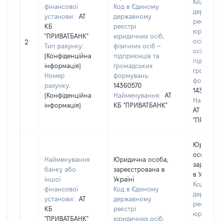
Код в Єд
фінансової
Код в Єдиному
державн
установи:
АТ
державному
реєстрі
КБ
реєстрі
юридичн
"ПРИВАТБАНК"
юридичних осіб,
осіб, фіз
2
Тип рахунку:
фізичних осіб –
осіб –
[Конфіденційна
підприємців та
підприєм
інформація]
громадських
громадс
Номер
формувань:
формува
рахунку:
14360570
14360570
[Конфіденційна
Найменування:
АТ
Наймену
інформація]
КБ "ПРИВАТБАНК"
АТ КБ
"ПРИВАТ
Юридич
особа,
Найменування
Юридична особа,
зареєст
банку або
зареєстрована в
в Україні
іншої
Україні
Код в Єд
фінансової
Код в Єдиному
державн
установи:
АТ
державному
реєстрі
КБ
реєстрі
юридичн
"ПРИВАТБАНК"
юридичних осіб,