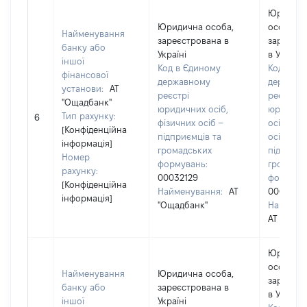
Юридич
Юридична особа,
особа,
Найменування
зареєстрована в
зареєст
банку або
Україні
в Україні
іншої
Код в Єдиному
Код в Єд
фінансової
державному
державн
установи:
АТ
реєстрі
реєстрі
"Ощадбанк"
юридичних осіб,
юридичн
Тип рахунку:
6
фізичних осіб –
осіб, фіз
[Конфіденційна
підприємців та
осіб –
інформація]
громадських
підприєм
Номер
формувань:
громадс
рахунку:
00032129
формува
[Конфіденційна
Найменування:
АТ
0003212
інформація]
"Ощадбанк"
Наймену
АТ "Ощад
Юридич
особа,
Найменування
Юридична особа,
зареєст
банку або
зареєстрована в
в Україні
іншої
Україні