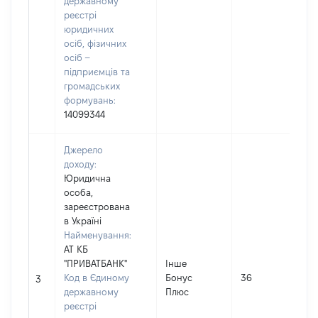
державному
реєстрі
юридичних
осіб, фізичних
осіб –
підприємців та
громадських
формувань:
14099344
Джерело
доходу:
Юридична
особа,
зареєстрована
в Україні
Найменування:
АТ КБ
"ПРИВАТБАНК"
Інше
І
Код в Єдиному
Бонус
36
3
державному
Плюс
реєстрі