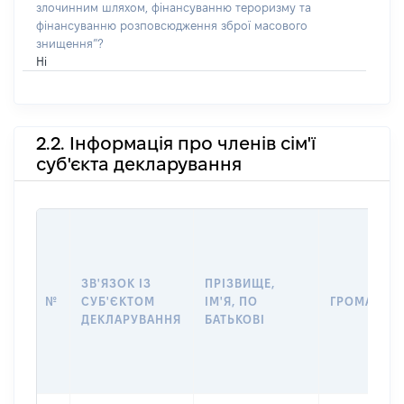
злочинним шляхом, фінансуванню тероризму та
фінансуванню розповсюдження зброї масового
знищення”?
Ні
2.2. Інформація про членів сім'ї
суб'єкта декларування
ЗВ'ЯЗОК ІЗ
ПРІЗВИЩЕ,
№
СУБ'ЄКТОМ
ІМ'Я, ПО
ГРОМАДЯН
ДЕКЛАРУВАННЯ
БАТЬКОВІ