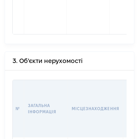
3. Об'єкти нерухомості
ВАРТ
ДАТУ
НАБУ
ЗАГАЛЬНА
ПРАВ
№
МІСЦЕЗНАХОДЖЕННЯ
ІНФОРМАЦІЯ
ЗА
ОСТ
ГРО
ОЦІ