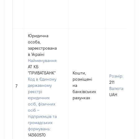
Юридична
особа,
зареєстрована
в Україні
Найменування:
АТ КБ
"ПРИВАТБАНК"
Кошти,
Розмір:
Код в Єдиному
розміщені
211
державному
на
7
Валюта:
реєстрі
банківських
UAH
юридичних
рахунках
осіб, фізичних
осіб –
підприємців та
громадських
формувань:
14360570