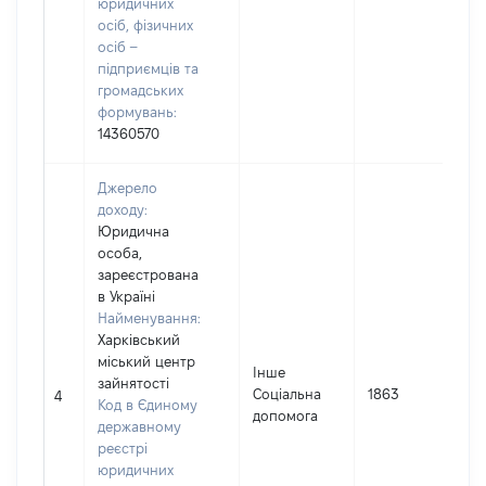
юридичних
осіб, фізичних
осіб –
підприємців та
громадських
формувань:
14360570
Джерело
доходу:
Юридична
особа,
зареєстрована
в Україні
Найменування:
Харківський
міський центр
Інше
зайнятості
Соціальна
1863
4
Код в Єдиному
допомога
державному
І
реєстрі
юридичних