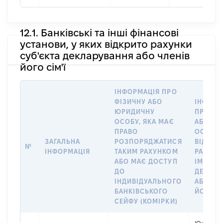
12.1. Банківські та інші фінансові
установи, у яких відкрито рахунки
суб'єкта декларування або членів
його сім'ї
ІНФОРМАЦІЯ ПРО
ФІЗИЧНУ АБО
ІНФОРМ
ЮРИДИЧНУ
ПРО ФІ
ОСОБУ, ЯКА МАЄ
АБО Ю
ПРАВО
ОСОБУ,
ЗАГАЛЬНА
РОЗПОРЯДЖАТИСЯ
ВІДКРИ
№
ІНФОРМАЦІЯ
ТАКИМ РАХУНКОМ
РАХУНО
АБО МАЄ ДОСТУП
ІМ’Я СУ
ДО
ДЕКЛАР
ІНДИВІДУАЛЬНОГО
АБО ЧЛ
БАНКІВСЬКОГО
ЙОГО СІ
СЕЙФУ (КОМІРКИ)