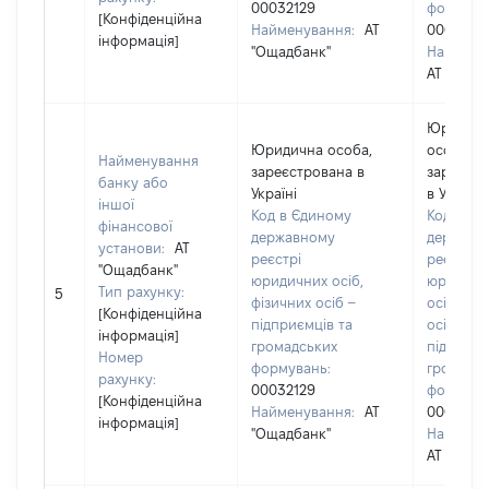
00032129
формува
[Конфіденційна
Найменування:
АТ
0003212
інформація]
"Ощадбанк"
Наймену
АТ "Ощад
Юридич
Юридична особа,
особа,
Найменування
зареєстрована в
зареєст
банку або
Україні
в Україні
іншої
Код в Єдиному
Код в Єд
фінансової
державному
державн
установи:
АТ
реєстрі
реєстрі
"Ощадбанк"
юридичних осіб,
юридичн
Тип рахунку:
5
фізичних осіб –
осіб, фіз
[Конфіденційна
підприємців та
осіб –
інформація]
громадських
підприєм
Номер
формувань:
громадс
рахунку:
00032129
формува
[Конфіденційна
Найменування:
АТ
0003212
інформація]
"Ощадбанк"
Наймену
АТ "Ощад