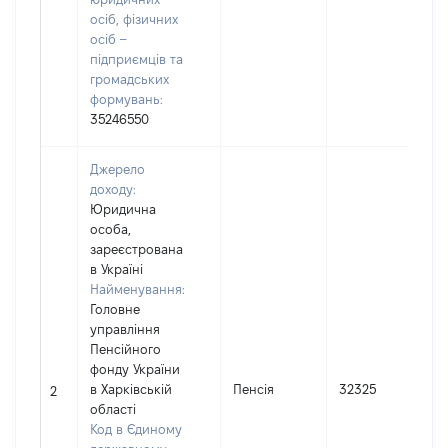
осіб, фізичних
осіб –
підприємців та
громадських
формувань:
35246550
Джерело
доходу:
Юридична
особа,
зареєстрована
в Україні
Найменування:
Головне
управління
Пенсійного
фонду України
І
в Харківській
Пенсія
32325
2
області
Код в Єдиному