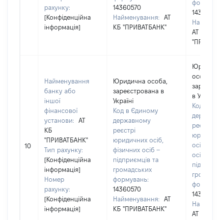
формува
рахунку:
14360570
14360570
[Конфіденційна
Найменування:
АТ
Наймену
інформація]
КБ "ПРИВАТБАНК"
АТ КБ
"ПРИВАТ
Юридич
особа,
Найменування
Юридична особа,
зареєст
банку або
зареєстрована в
в Україні
іншої
Україні
Код в Єд
фінансової
Код в Єдиному
державн
установи:
АТ
державному
реєстрі
КБ
реєстрі
юридичн
"ПРИВАТБАНК"
юридичних осіб,
осіб, фіз
10
Тип рахунку:
фізичних осіб –
осіб –
[Конфіденційна
підприємців та
підприєм
інформація]
громадських
громадс
Номер
формувань:
формува
рахунку:
14360570
14360570
[Конфіденційна
Найменування:
АТ
Наймену
інформація]
КБ "ПРИВАТБАНК"
АТ КБ