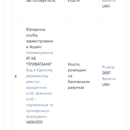
застосовується]
кошти
Валюта:
UAH
Юридична
особа,
зареєстрована
в Україні
Найменування:
АТ КБ
"ПРИВАТБАНК"
Кошти,
Розмір:
Код в Єдиному
розміщені
2687
державному
на
4
Валюта:
реєстрі
банківських
UAH
юридичних
рахунках
осіб, фізичних
осіб –
підприємців та
громадських
формувань:
14360570