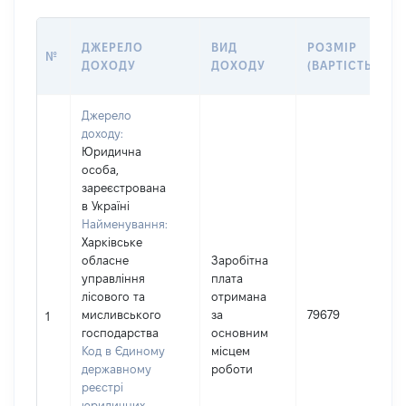
ДЖЕРЕЛО
ВИД
РОЗМІР
№
ДОХОДУ
ДОХОДУ
(ВАРТІСТЬ)
Джерело
доходу:
Юридична
особа,
зареєстрована
в Україні
Найменування:
Харківське
обласне
Заробітна
управління
плата
лісового та
отримана
І
мисливського
за
79679
1
господарства
основним
Код в Єдиному
місцем
державному
роботи
реєстрі
юридичних