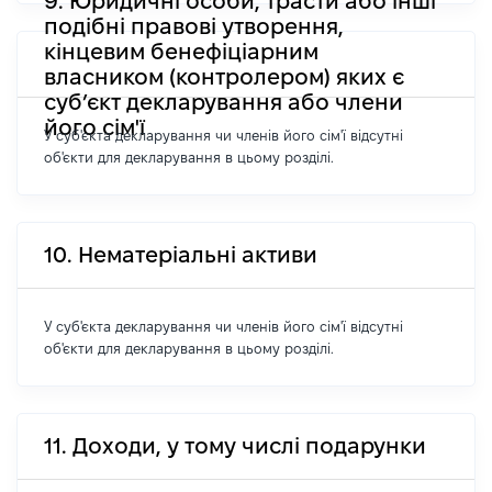
9. Юридичні особи, трасти або інші
подібні правові утворення,
кінцевим бенефіціарним
власником (контролером) яких є
суб’єкт декларування або члени
його сім'ї
У суб'єкта декларування чи членів його сім'ї відсутні
об'єкти для декларування в цьому розділі.
10. Нематеріальні активи
У суб'єкта декларування чи членів його сім'ї відсутні
об'єкти для декларування в цьому розділі.
11. Доходи, у тому числі подарунки