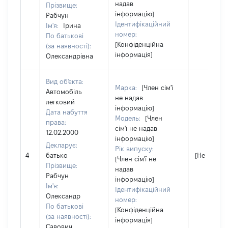
надав
Прізвище:
інформацію]
Рабчун
Ідентифікаційний
Ім'я:
Ірина
номер:
По батькові
[Конфіденційна
(за наявності):
інформація]
Олександрівна
Вид об'єкта:
Марка:
[Член сім'ї
Автомобіль
не надав
легковий
інформацію]
Дата набуття
Модель:
[Член
права:
сім'ї не надав
12.02.2000
інформацію]
Декларує:
Рік випуску:
4
батько
[Не відомо
[Член сім'ї не
Прізвище:
надав
Рабчун
інформацію]
Ім'я:
Ідентифікаційний
Олександр
номер:
По батькові
[Конфіденційна
(за наявності):
інформація]
Савович