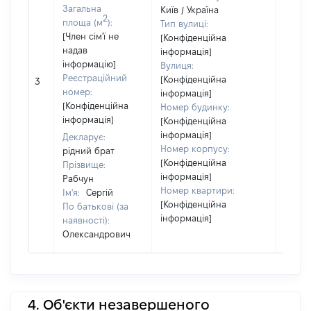
Загальна
Київ / Україна
2
площа (м
):
Тип вулиці:
[Член сім'ї не
[Конфіденційна
надав
інформація]
інформацію]
Вулиця:
[Член 
Реєстраційний
[Конфіденційна
3
не на
номер:
інформація]
інфор
[Конфіденційна
Номер будинку:
інформація]
[Конфіденційна
інформація]
Декларує:
Номер корпусу:
рідний брат
[Конфіденційна
Прізвище:
інформація]
Рабчун
Номер квартири:
Ім'я:
Сергій
[Конфіденційна
По батькові (за
інформація]
наявності):
Олександрович
4. Об'єкти незавершеного