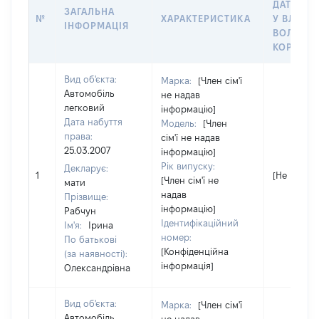
ДАТУ НА
ЗАГАЛЬНА
№
ХАРАКТЕРИСТИКА
У ВЛАСНІ
ІНФОРМАЦІЯ
ВОЛОДІН
КОРИСТ
Вид об'єкта:
Марка:
[Член сім'ї
Автомобіль
не надав
легковий
інформацію]
Дата набуття
Модель:
[Член
права:
сім'ї не надав
25.03.2007
інформацію]
Рік випуску:
Декларує:
1
[Не відомо
[Член сім'ї не
мати
надав
Прізвище:
інформацію]
Рабчун
Ідентифікаційний
Ім'я:
Ірина
номер:
По батькові
[Конфіденційна
(за наявності):
інформація]
Олександрівна
Вид об'єкта:
Марка:
[Член сім'ї
Автомобіль