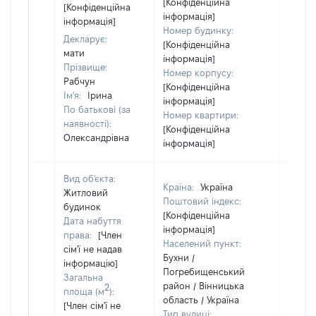
[Конфіденційна
[Конфіденційна
інформація]
інформація]
Номер будинку:
Декларує:
[Конфіденційна
мати
інформація]
Прізвище:
Номер корпусу:
Рабчун
[Конфіденційна
Ім'я:
Ірина
інформація]
По батькові (за
Номер квартири:
наявності):
[Конфіденційна
Олександрівна
інформація]
Вид об'єкта:
Країна:
Україна
Житловий
Поштовий індекс:
будинок
[Конфіденційна
Дата набуття
інформація]
права:
[Член
Населений пункт:
сім'ї не надав
Бухни /
інформацію]
Погребищенський
Загальна
район / Вінницька
2
площа (м
):
область / Україна
[Член сім'ї не
Тип вулиці: