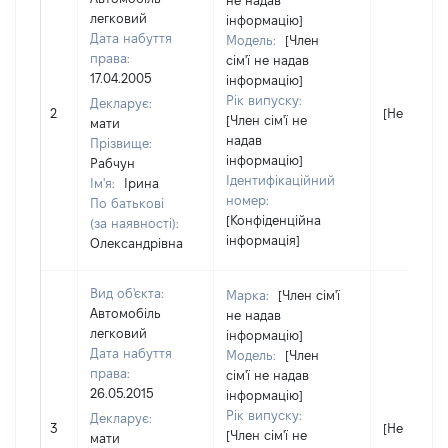
не надав
легковий
інформацію]
Дата набуття
Модель:
[Член
права:
сім'ї не надав
17.04.2005
інформацію]
Рік випуску:
Декларує:
2
[Не відомо
[Член сім'ї не
мати
надав
Прізвище:
інформацію]
Рабчун
Ідентифікаційний
Ім'я:
Ірина
номер:
По батькові
[Конфіденційна
(за наявності):
інформація]
Олександрівна
Вид об'єкта:
Марка:
[Член сім'ї
Автомобіль
не надав
легковий
інформацію]
Дата набуття
Модель:
[Член
права:
сім'ї не надав
26.05.2015
інформацію]
Рік випуску:
Декларує:
3
[Не відомо
[Член сім'ї не
мати