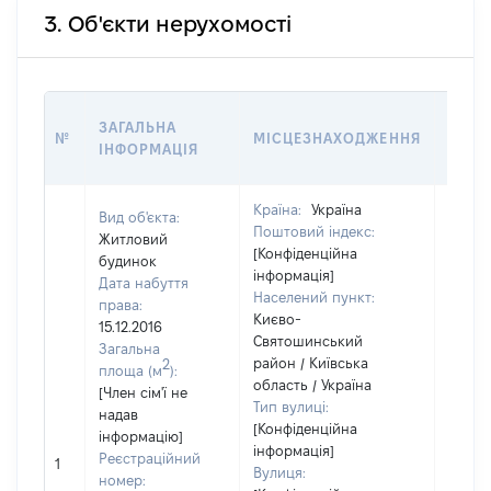
3. Об'єкти нерухомості
ВАРТ
ЗАГАЛЬНА
№
МІСЦЕЗНАХОДЖЕННЯ
НА Д
ІНФОРМАЦІЯ
НАБУ
Країна:
Україна
Вид об'єкта:
Поштовий індекс:
Житловий
[Конфіденційна
будинок
інформація]
Дата набуття
Населений пункт:
права:
Києво-
15.12.2016
Святошинський
Загальна
район / Київська
2
площа (м
):
область / Україна
[Член сім'ї не
Тип вулиці:
надав
[Конфіденційна
інформацію]
[Член 
інформація]
Реєстраційний
1
не на
Вулиця:
номер:
інфор