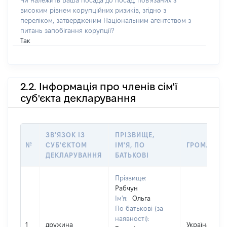
Чи належить Ваша посада до посад, пов'язаних з
високим рівнем корупційних ризиків, згідно з
переліком, затвердженим Національним агентством з
питань запобігання корупції?
Так
2.2. Інформація про членів сім'ї
суб'єкта декларування
ЗВ'ЯЗОК ІЗ
ПРІЗВИЩЕ,
№
СУБ'ЄКТОМ
ІМ'Я, ПО
ГРОМАДЯН
ДЕКЛАРУВАННЯ
БАТЬКОВІ
Прізвище:
Рабчун
Ім'я:
Ольга
По батькові (за
наявності):
1
дружина
Україна