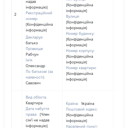
надав
[Конфіденційна
інформацію]
[Член 
інформація]
Реєстраційний
2
не на
Вулиця:
номер:
інфор
[Конфіденційна
[Конфіденційна
інформація]
інформація]
Номер будинку:
Декларує:
[Конфіденційна
батько
інформація]
Прізвище:
Номер корпусу:
Рабчун
[Конфіденційна
Ім'я:
інформація]
Олександр
Номер квартири:
По батькові (за
[Конфіденційна
наявності):
інформація]
Савович
Вид об'єкта:
Квартира
Країна:
Україна
Дата набуття
Поштовий індекс:
права:
[Член
[Конфіденційна
сім'ї не надав
інформація]
інформацію]
Населений пункт: