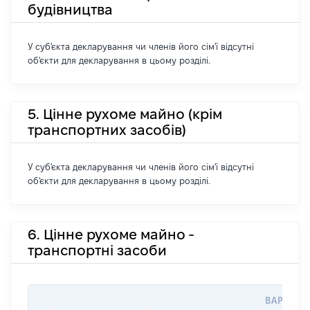
будівництва
У суб'єкта декларування чи членів його сім'ї відсутні
об'єкти для декларування в цьому розділі.
5. Цінне рухоме майно (крім
транспортних засобів)
У суб'єкта декларування чи членів його сім'ї відсутні
об'єкти для декларування в цьому розділі.
6. Цінне рухоме майно -
транспортні засоби
ВАРТІСТ