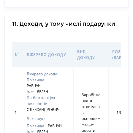
11. Доходи, у тому числі подарунки
ВИД
РОЗМІР
№
ДЖЕРЕЛО ДОХОДУ
ДОХОДУ
(ВАРТІСТЬ
Джерело доходу:
Прізвище:
РАБЧУН
Ім'я:
ЄВГЕН
Заробітна
По батькові (за
плата
наявності):
отримана
ОЛЕКСАНДРОВИЧ
1
за
17000
Декларує:
основним
місцем
Прізвище:
РАБЧУН
роботи
Ім'я:
ЄВГЕН