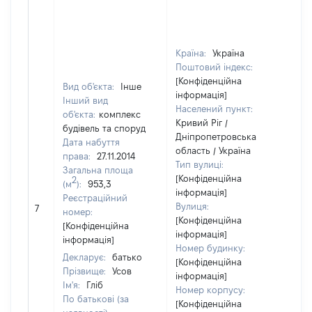
Країна:
Україна
Поштовий індекс:
[Конфіденційна
Вид об'єкта:
Інше
інформація]
Інший вид
Населений пункт:
об'єкта:
комплекс
Кривий Ріг /
будівель та споруд
Дніпропетровська
Дата набуття
область / Україна
права:
27.11.2014
Тип вулиці:
Загальна площа
[Конфіденційна
2
(м
):
953,3
інформація]
Реєстраційний
[Н
Вулиця:
7
номер:
ві
[Конфіденційна
[Конфіденційна
інформація]
інформація]
Номер будинку:
Декларує:
батько
[Конфіденційна
Прізвище:
Усов
інформація]
Ім'я:
Гліб
Номер корпусу:
По батькові (за
[Конфіденційна