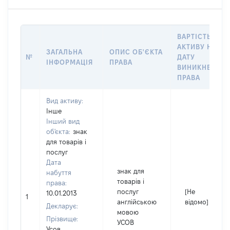
ВАРТІСТЬ
АКТИВУ НА
ЗАГАЛЬНА
ОПИС ОБ'ЄКТА
№
ДАТУ
ІНФОРМАЦІЯ
ПРАВА
ВИНИКНЕННЯ
ПРАВА
Вид активу:
Інше
Інший вид
об'єкта:
знак
для товарів і
послуг
Дата
знак для
набуття
товарів і
права:
послуг
[Не
10.01.2013
1
англійською
відомо]
Декларує:
мовою
Прізвище:
УСОВ
Усов