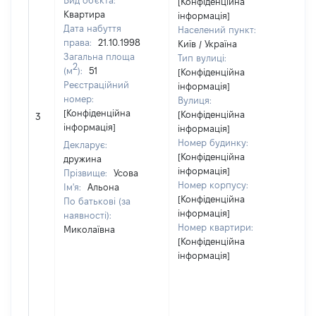
Вид об'єкта:
[Конфіденційна
Квартира
інформація]
Дата набуття
Населений пункт:
права:
21.10.1998
Київ / Україна
Загальна площа
Тип вулиці:
2
(м
):
51
[Конфіденційна
Реєстраційний
інформація]
номер:
Вулиця:
[Н
[Конфіденційна
[Конфіденційна
3
ві
інформація]
інформація]
Номер будинку:
Декларує:
[Конфіденційна
дружина
інформація]
Прізвище:
Усова
Номер корпусу:
Ім'я:
Альона
[Конфіденційна
По батькові (за
інформація]
наявності):
Номер квартири:
Миколаївна
[Конфіденційна
інформація]