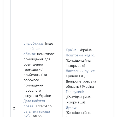
Вид об'єкта:
Інше
Інший вид
Країна:
Україна
об'єкта:
нежитлове
Поштовий індекс:
приміщення для
[Конфіденційна
розміщення
інформація]
громадської
Населений пункт:
приймальні та
Кривий Ріг /
робочого
Дніпропетровська
приміщення
область / Україна
народного
Тип вулиці:
депутата України
[Конфіденційна
Дата набуття
інформація]
права:
01.12.2015
Вулиця:
2
70
Загальна площа
[Конфіденційна
2
(м
):
56,50