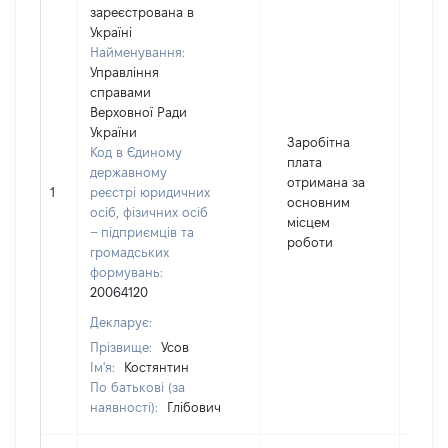
зареєстрована в
Україні
Найменування:
Управління
справами
Верховної Ради
України
Заробітна
Код в Єдиному
плата
державному
отримана за
1
реєстрі юридичних
145
основним
осіб, фізичних осіб
місцем
– підприємців та
роботи
громадських
формувань:
20064120
Декларує:
Прізвище:
Усов
Ім'я:
Костянтин
По батькові (за
наявності):
Глібович