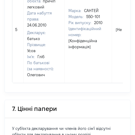
об'єкта:
причіп
легковий
Марка:
САНТЕЙ
Дата набуття
Модель:
550-101
права:
Рік випуску:
2010
24.06.2010
Ідентифікаційний
5
[Не відомо
Декларує:
номер:
батько
[Конфіденційна
Прізвище:
інформація]
Усов
Ім'я:
Гліб
По батькові
(за наявності):
Олегович
7. Цінні папери
У суб'єкта декларування чи членів його сім'ї відсутні
об'єкти для декларування в цьому розділі.