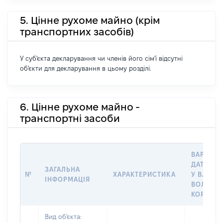
5. Цінне рухоме майно (крім
транспортних засобів)
У суб'єкта декларування чи членів його сім'ї відсутні
об'єкти для декларування в цьому розділі.
6. Цінне рухоме майно -
транспортні засоби
ВАРТІСТ
ДАТУ НА
ЗАГАЛЬНА
№
ХАРАКТЕРИСТИКА
У ВЛАСН
ІНФОРМАЦІЯ
ВОЛОДІН
КОРИСТ
Вид об'єкта: