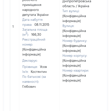
Дніпропетровська
приміщення
область / Україна
народного
Тип вулиці:
депутата України
[Конфіденційна
Дата набуття
інформація]
[Н
права:
08.11.2015
Вулиця:
1
ві
Загальна площа
[Конфіденційна
2
(м
):
166,30
інформація]
Реєстраційний
Номер будинку:
номер:
[Конфіденційна
[Конфіденційна
інформація]
інформація]
Номер корпусу:
Декларує:
[Конфіденційна
інформація]
Прізвище:
Усов
Номер квартири:
Ім'я:
Костянтин
[Конфіденційна
По батькові (за
інформація]
наявності):
Глібович