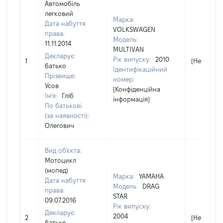
Автомобіль
легковий
Марка:
Дата набуття
VOLKSWAGEN
права:
Модель:
11.11.2014
MULTIVAN
Декларує:
Рік випуску:
2010
1
[Не відомо
батько
Ідентифікаційний
Прізвище:
номер:
Усов
[Конфіденційна
Ім'я:
Гліб
інформація]
По батькові
(за наявності):
Олегович
Вид об'єкта:
Мотоцикл
(мопед)
Марка:
YAMAHA
Дата набуття
Модель:
DRAG
права:
STAR
09.07.2016
Рік випуску:
Декларує:
2004
2
[Не відомо
батько