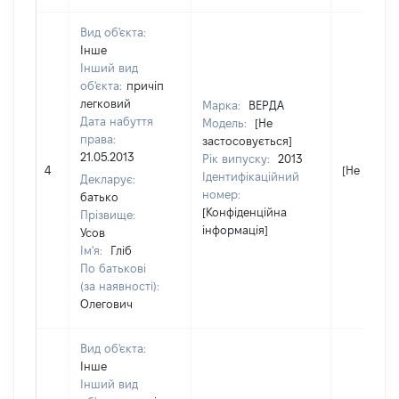
Вид об'єкта:
Інше
Інший вид
об'єкта:
причіп
легковий
Марка:
ВЕРДА
Дата набуття
Модель:
[Не
права:
застосовується]
21.05.2013
Рік випуску:
2013
4
[Не відомо
Ідентифікаційний
Декларує:
номер:
батько
[Конфіденційна
Прізвище:
інформація]
Усов
Ім'я:
Гліб
По батькові
(за наявності):
Олегович
Вид об'єкта:
Інше
Інший вид