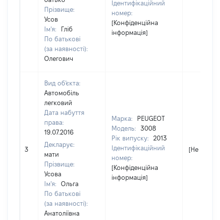
Ідентифікаційний
Прізвище:
номер:
Усов
[Конфіденційна
Ім'я:
Гліб
інформація]
По батькові
(за наявності):
Олегович
Вид об'єкта:
Автомобіль
легковий
Дата набуття
Марка:
PEUGEOT
права:
Модель:
3008
19.07.2016
Рік випуску:
2013
Декларує:
Ідентифікаційний
3
[Не відомо
мати
номер:
Прізвище:
[Конфіденційна
Усова
інформація]
Ім'я:
Ольга
По батькові
(за наявності):
Анатоліївна