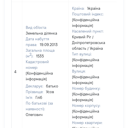
Країна:
Україна
Поштовий індекс:
[Конфіденційна
інформація]
Вид об'єкта:
Населений пункт:
Земельна ділянка
Кривий Ріг /
Дата набуття
Дніпропетровська
права:
19.09.2013
область / Україна
Загальна площа
Тип вулиці:
2
(м
):
1535
[Конфіденційна
Кадастровий
інформація]
номер:
Вулиця:
4
12
[Конфіденційна
[Конфіденційна
інформація]
інформація]
Декларує:
батько
Номер будинку:
Прізвище:
Усов
[Конфіденційна
Ім'я:
Гліб
інформація]
По батькові (за
Номер корпусу:
наявності):
[Конфіденційна
Олегович
інформація]
Номер квартири: