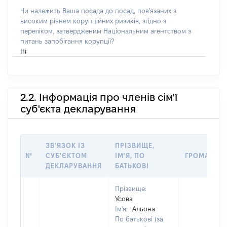
Чи належить Ваша посада до посад, пов'язаних з
високим рівнем корупційних ризиків, згідно з
переліком, затвердженим Національним агентством з
питань запобігання корупції?
Ні
2.2. Інформація про членів сім'ї
суб'єкта декларування
ЗВ'ЯЗОК ІЗ
ПРІЗВИЩЕ,
№
СУБ'ЄКТОМ
ІМ'Я, ПО
ГРОМАДЯН
ДЕКЛАРУВАННЯ
БАТЬКОВІ
Прізвище:
Усова
Ім'я:
Альона
По батькові (за