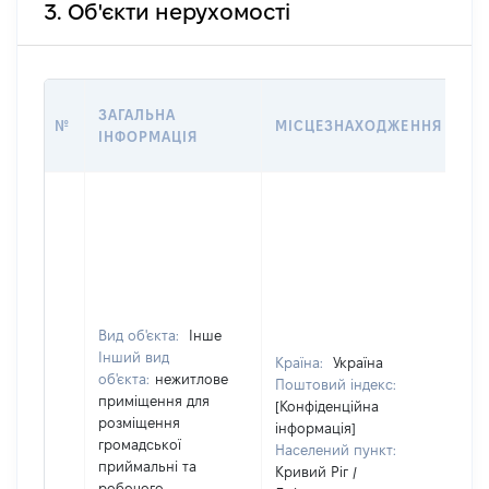
3. Об'єкти нерухомості
ВА
ЗАГАЛЬНА
№
МІСЦЕЗНАХОДЖЕННЯ
НА
ІНФОРМАЦІЯ
НА
Вид об'єкта:
Інше
Інший вид
Країна:
Україна
об'єкта:
нежитлове
Поштовий індекс:
приміщення для
[Конфіденційна
розміщення
інформація]
громадської
Населений пункт:
приймальні та
Кривий Ріг /
робочого