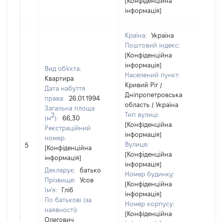
[Конфіденційна
інформація]
Країна:
Україна
Поштовий індекс:
[Конфіденційна
інформація]
Вид об'єкта:
Населений пункт:
Квартира
Кривий Ріг /
Дата набуття
Дніпропетровська
права:
26.01.1994
область / Україна
Загальна площа
Тип вулиці:
2
(м
):
66,30
[Конфіденційна
Реєстраційний
інформація]
номер:
[Н
Вулиця:
5
[Конфіденційна
ві
[Конфіденційна
інформація]
інформація]
Декларує:
батько
Номер будинку:
Прізвище:
Усов
[Конфіденційна
Ім'я:
Гліб
інформація]
По батькові (за
Номер корпусу:
наявності):
[Конфіденційна
Олегович