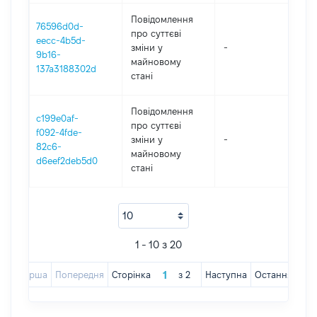
Повідомлення
76596d0d-
про суттєві
eecc-4b5d-
зміни y
-
202
9b16-
майновому
137a3188302d
стані
Повідомлення
c199e0af-
про суттєві
f092-4fde-
зміни y
-
202
82c6-
майновому
d6eef2deb5d0
стані
1 - 10 з 20
Перша
Попередня
Сторінка
з
2
Наступна
Остання