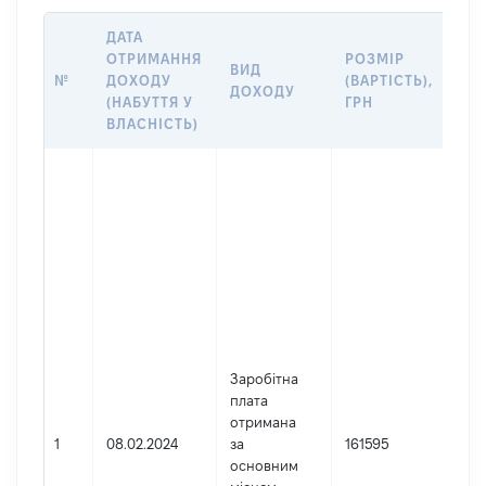
ДАТА
ІН
ОТРИМАННЯ
РОЗМІР
ВИД
ПР
№
ДОХОДУ
(ВАРТІСТЬ),
ДОХОДУ
(Д
(НАБУТТЯ У
ГРН
ДО
ВЛАСНІСТЬ)
Дже
Юр
осо
зар
Укр
Най
ДЕ
ПИ
ЦИ
ЗАХ
Заробітна
МОБ
плата
ТА
отримана
РО
1
08.02.2024
за
161595
ДО
основним
ОБ