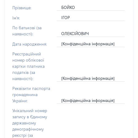
БОЙКО
Прізвище:
ІГОР
Ім'я:
По батькові (за
ОЛЕКСІЙОВИЧ
наявності):
[Конфіденційна інформація]
Дата народження:
Реєстраційний
номер облікової
картки платника
податків (за
[Конфіденційна інформація]
наявності):
Реквізити паспорта
громадянина
[Конфіденційна інформація]
України:
Унікальний номер
запису в Єдиному
державному
демографічному
реєстрі (за