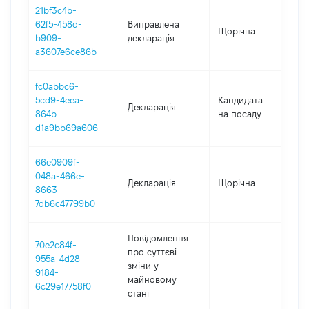
21bf3c4b-
62f5-458d-
Виправлена
Щорічна
202
b909-
декларація
a3607e6ce86b
fc0abbc6-
5cd9-4eea-
Кандидата
Декларація
202
864b-
на посаду
d1a9bb69a606
66e0909f-
048a-466e-
Декларація
Щорічна
202
8663-
7db6c47799b0
Повідомлення
70e2c84f-
про суттєві
955a-4d28-
зміни y
-
202
9184-
майновому
6c29e17758f0
стані