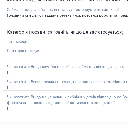
ЮРИДИЧНИЙ ДЕПАРТАМЕНТ ПОЛТАВСЬКОЇ ОБЛАСНОЇ ДЕРЖАВНОЇ А
Займана посада
(або посада, на яку претендуєте як кандидат)
:
Головний спеціаліст відділу претензійної, позовної роботи та пр
Категорія посади (заповніть, якщо це вас стосується):
Тип посади:
Категорія посади:
Чи належите Ви до службових осіб, які займають відповідальне та
Ні
Чи належить Ваша посада до посад, пов'язаних з високим рівнем к
Ні
Чи належите Ви до національних публічних діячів відповідно до З
фінансуванню розповсюдження зброї масового знищення”?
Ні