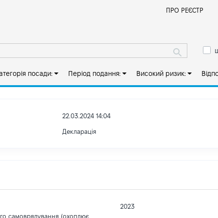
Й
ПРО РЕЄСТР
ш
атегорія посади:
Період подання:
Високий ризик:
Відп
22.03.2024 14:04
Декларація
2023
ого самоврядування (охоплює