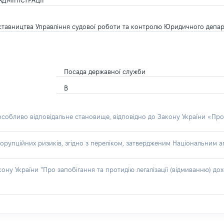
ДМІНІСТРАЦІЇ
едставництва Управління судової роботи та контролю Юридичного депар
Посада державної служби
В
 особливо відповідальне становище, відповідно до Закону України «Про
орупційних ризиків, згідно з переліком, затвердженим Національним аг
акону України “Про запобігання та протидію легалізації (відмиванню) 