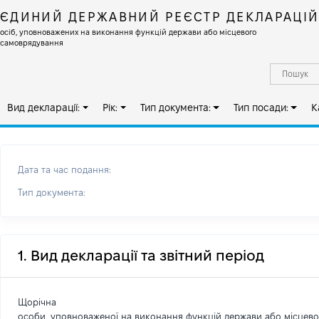
ЄДИНИЙ ДЕРЖАВНИЙ РЕЄСТР ДЕКЛАРАЦІ
осіб, уповноважених на виконання функцій держави або місцевого
самоврядування
Вид декларації:
Рік:
Тип документа:
Тип посади:
К
Дата та час подання:
Тип документа:
1. Вид декларації та звітний період
Щорічна
особи, уповноваженої на виконання функцій держави або місцев