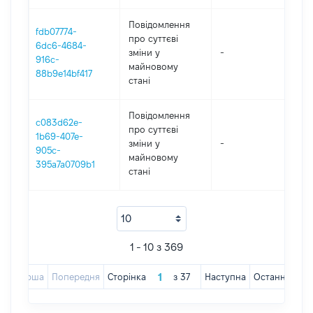
Повідомлення
fdb07774-
про суттєві
6dc6-4684-
зміни y
-
202
916c-
майновому
88b9e14bf417
стані
Повідомлення
c083d62e-
про суттєві
1b69-407e-
зміни y
-
202
905c-
майновому
395a7a0709b1
стані
1 - 10 з 369
Перша
Попередня
Сторінка
з
37
Наступна
Остання