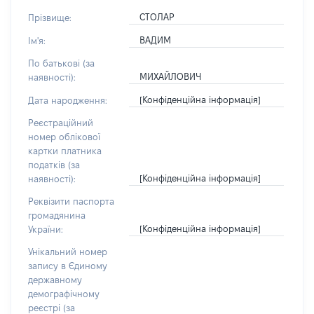
СТОЛАР
Прізвище:
ВАДИМ
Ім'я:
По батькові (за
МИХАЙЛОВИЧ
наявності):
[Конфіденційна інформація]
Дата народження:
Реєстраційний
номер облікової
картки платника
податків (за
[Конфіденційна інформація]
наявності):
Реквізити паспорта
громадянина
[Конфіденційна інформація]
України:
Унікальний номер
запису в Єдиному
державному
демографічному
реєстрі (за