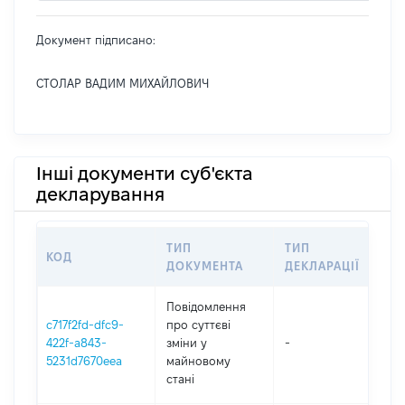
Документ підписано:
СТОЛАР ВАДИМ МИХАЙЛОВИЧ
Інші документи суб'єкта
декларування
ТИП
ТИП
КОД
ПЕ
ДОКУМЕНТА
ДЕКЛАРАЦІЇ
Повідомлення
c717f2fd-dfc9-
про суттєві
422f-a843-
зміни y
-
202
5231d7670eea
майновому
стані