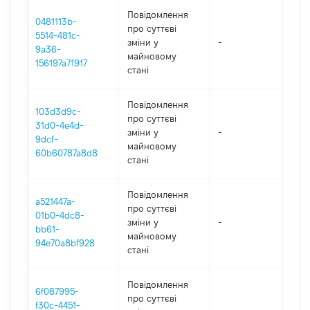
Повідомлення
0481113b-
про суттєві
5514-481c-
зміни y
-
202
9a36-
майновому
156197a71917
стані
Повідомлення
103d3d9c-
про суттєві
31d0-4e4d-
зміни y
-
202
9dcf-
майновому
60b60787a8d8
стані
Повідомлення
a521447a-
про суттєві
01b0-4dc8-
зміни y
-
202
bb61-
майновому
94e70a8bf928
стані
Повідомлення
6f087995-
про суттєві
f30c-4451-