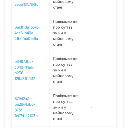
майновому
aebe405794fd
стані
Повідомлення
6a6fffda-557b-
про суттєві
4ca6-b49e-
зміни y
-
20
21b0fba01c9a
майновому
стані
Повідомлення
584673bc-
про суттєві
c648-44ab-
зміни y
-
20
b236-
майновому
129a81f1f412
стані
Повідомлення
67942a7c-
про суттєві
be26-43b6-
зміни y
-
20
875f-
майновому
7e07d1e2103b
стані