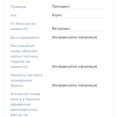
Приходько
Прізвище:
Борис
Ім'я:
По батькові (за
Вікторович
наявності):
[Конфіденційна інформація]
Дата народження:
Реєстраційний
номер облікової
картки платника
податків (за
[Конфіденційна інформація]
наявності):
Реквізити паспорта
громадянина
[Конфіденційна інформація]
України:
Унікальний номер
запису в Єдиному
державному
демографічному
реєстрі (за