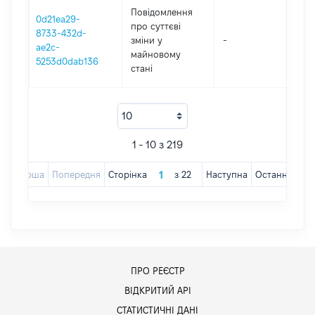
Повідомлення
0d21ea29-
про суттєві
8733-432d-
зміни y
-
20
ae2c-
майновому
5253d0dab136
стані
1 - 10 з 219
Перша
Попередня
Сторінка
з
22
Наступна
Остання
ПРО РЕЄСТР
ВІДКРИТИЙ АРІ
СТАТИСТИЧНІ ДАНІ