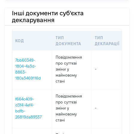
Інші документи суб'єкта
декларування
ТИП
ТИП
КОД
ПЕ
ДОКУМЕНТА
ДЕКЛАРАЦІЇ
Повідомлення
7bb60349-
про суттєві
1804-4a3d-
зміни y
-
20
8863-
майновому
180a3469116d
стані
Повідомлення
f664c409-
про суттєві
d3f4-4ef4-
зміни y
-
20
bdfb-
майновому
26819da89537
стані