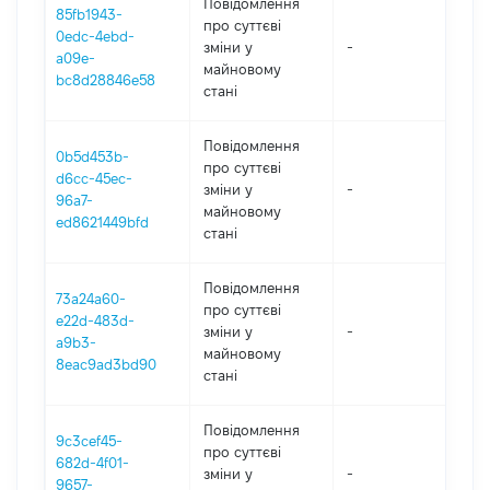
Повідомлення
85fb1943-
про суттєві
0edc-4ebd-
зміни y
-
20
a09e-
майновому
bc8d28846e58
стані
Повідомлення
0b5d453b-
про суттєві
d6cc-45ec-
зміни y
-
20
96a7-
майновому
ed8621449bfd
стані
Повідомлення
73a24a60-
про суттєві
e22d-483d-
зміни y
-
20
a9b3-
майновому
8eac9ad3bd90
стані
Повідомлення
9c3cef45-
про суттєві
682d-4f01-
зміни y
-
20
9657-