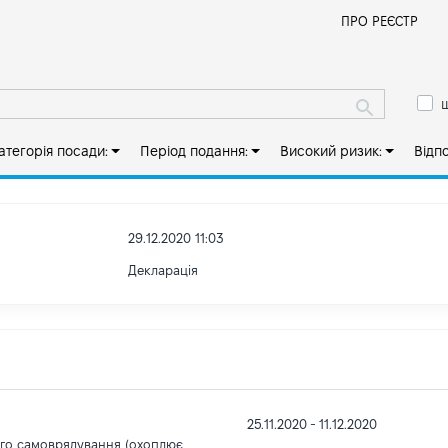
Й
ПРО РЕЄСТР
ш
атегорія посади:
Період подання:
Високий ризик:
Відп
29.12.2020 11:03
Декларація
25.11.2020 - 11.12.2020
ого самоврядування (охоплює