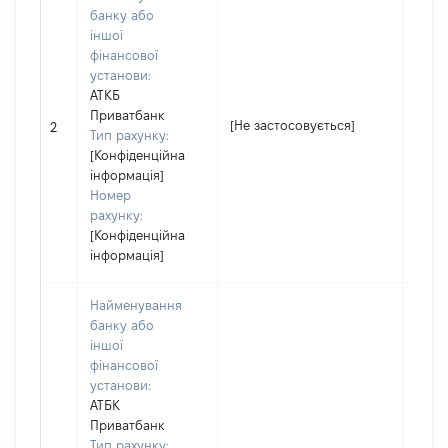
банку або
іншої
фінансової
установи:
АТКБ
Приватбанк
[Не застосовується]
[Не з
2
Тип рахунку:
[Конфіденційна
інформація]
Номер
рахунку:
[Конфіденційна
інформація]
Найменування
банку або
іншої
фінансової
установи:
АТБК
Приватбанк
Тип рахунку: