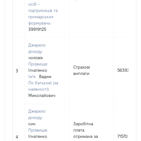
осіб –
підприємців та
громадських
формувань:
39919125
Джерело
доходу:
чоловік
Прізвище:
Страхові
Ігнатенко
56393
3
виплати
Ім'я:
Вадим
По батькові (за
наявності):
Миколайович
Джерело
доходу:
син
Заробітна
Прізвище:
плата
Ігнатенко
отримана за
71570
4