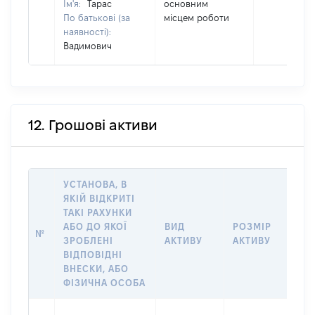
Ім'я:
Тарас
основним
По батькові (за
місцем роботи
наявності):
Вадимович
12. Грошові активи
УСТАНОВА, В
ЯКІЙ ВІДКРИТІ
ТАКІ РАХУНКИ
ІН
АБО ДО ЯКОЇ
ВИД
РОЗМІР
№
ЩО
ЗРОБЛЕНІ
АКТИВУ
АКТИВУ
НА
ВІДПОВІДНІ
ВНЕСКИ, АБО
ФІЗИЧНА ОСОБА
Вла