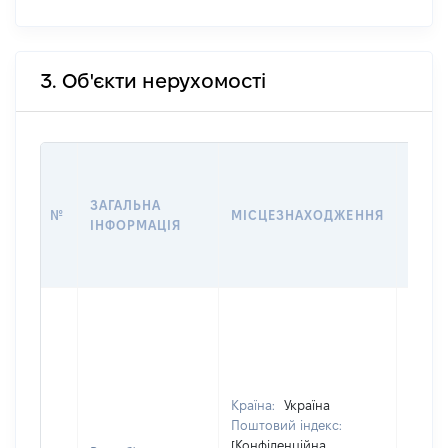
3. Об'єкти нерухомості
ВАРТ
ДАТУ
ЗАГАЛЬНА
ПРАВ
№
МІСЦЕЗНАХОДЖЕННЯ
ІНФОРМАЦІЯ
ОСТ
ГРО
ОЦІ
Країна:
Україна
Поштовий індекс:
[Конфіденційна