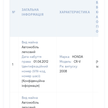
ВЛАСН
ВОЛОД
ЗАГАЛЬНА
№
ХАРАКТЕРИСТИКА
КОРИС
ІНФОРМАЦІЯ
АБО З
ОСТА
ГРОШ
ОЦІНК
Вид майна:
Автомобіль
легковий
Дата набуття
Марка:
HONDA
права:
01.04.2012
Модель:
CR-V
[Не
1
Ідентифікаційний
Рік випуску:
застосо
номер (VIN-код,
2008
номер шасі):
[Конфіденційна
інформація]
Вид майна:
Автомобіль
легковий