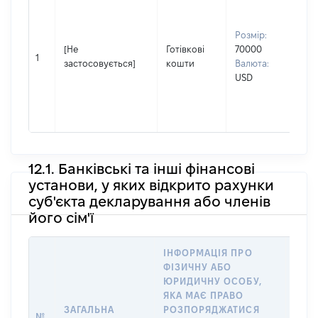
чол
Прі
Розмір:
Ігн
[Не
Готівкові
70000
Ім'
1
застосовується]
кошти
Валюта:
По 
USD
(за
ная
Ми
12.1. Банківські та інші фінансові
установи, у яких відкрито рахунки
суб'єкта декларування або членів
його сім'ї
ІНФОРМАЦІЯ ПРО
ФІЗИЧНУ АБО
ІНФ
ЮРИДИЧНУ ОСОБУ,
ФІЗ
ЯКА МАЄ ПРАВО
ЮРИ
ЗАГАЛЬНА
РОЗПОРЯДЖАТИСЯ
ЯКА
№