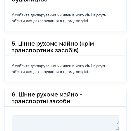
У суб'єкта декларування чи членів його сім'ї відсутні
об'єкти для декларування в цьому розділі.
5. Цінне рухоме майно (крім
транспортних засобів)
У суб'єкта декларування чи членів його сім'ї відсутні
об'єкти для декларування в цьому розділі.
6. Цінне рухоме майно -
транспортні засоби
ВАРТІС
ДАТУ Н