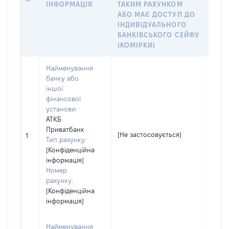
ІНФОРМАЦІЯ
ТАКИМ РАХУНКОМ
РАХУ
АБО МАЄ ДОСТУП ДО
СУБ
ІНДИВІДУАЛЬНОГО
ДЕК
БАНКІВСЬКОГО СЕЙФУ
ЧЛЕН
(КОМІРКИ)
Найменування
банку або
іншої
фінансової
установи:
АТКБ
Приватбанк
[Не застосовується]
[Не з
1
Тип рахунку:
[Конфіденційна
інформація]
Номер
рахунку:
[Конфіденційна
інформація]
Найменування