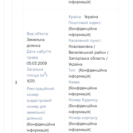
інформація]
Країна:
Україна
Поштовий індекс:
[Конфіденційна
Вид об'єкта:
інформація]
Земельна
Населений пункт:
ділянка
Новоіванівка /
Дата набуття
Веселівський район /
права:
Запорізька область /
05.03.2009
Україна
Загальна
Тип:
[Конфіденційна
2
площа (м
):
інформація]
[Не
1070
Назва:
3
засто
[Конфіденційна
Реєстраційний
інформація]
номер
Номер будинку:
(кадастровий
[Конфіденційна
номер для
інформація]
земельної
Номер корпусу:
ділянки):
[Конфіденційна
[Конфіденційна
інформація]
інформація]