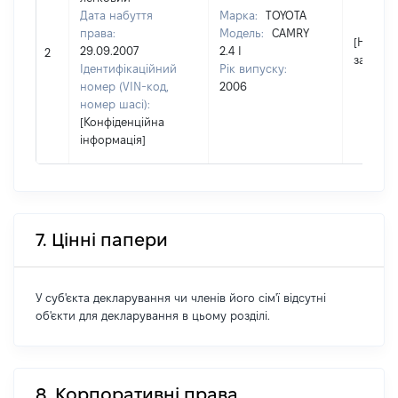
Дата набуття
Марка:
TOYOTA
права:
Модель:
CAMRY
[Не
29.09.2007
2.4 I
2
застосо
Ідентифікаційний
Рік випуску:
номер (VIN-код,
2006
номер шасі):
[Конфіденційна
інформація]
7. Цінні папери
У суб'єкта декларування чи членів його сім'ї відсутні
об'єкти для декларування в цьому розділі.
8. Корпоративні права