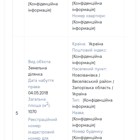
[Конфіденційна
[Конфіденційна
інформація]
інформація]
Номер квартири:
[Конфіденційна
інформація]
Країна:
Україна
Поштовий індекс:
[Конфіденційна
Вид об'єкта:
інформація]
Земельна
Населений пункт:
ділянка
Новоіванівка /
Дата набуття
Веселівський район /
права:
Запорізька область /
04.05.2018
Україна
Загальна
Тип:
[Конфіденційна
2
площа (м
):
інформація]
[Не
1070
Назва:
5
засто
[Конфіденційна
Реєстраційний
інформація]
номер
Номер будинку:
(кадастровий
[Конфіденційна
номер для