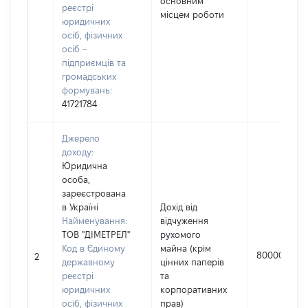
основним
реєстрі
місцем роботи
юридичних
осіб, фізичних
осіб –
підприємців та
громадських
формувань:
41721784
Джерело
доходу:
Юридична
особа,
зареєстрована
в Україні
Дохід від
Найменування:
відчуження
ТОВ "ДІМЕТРЕЛ"
рухомого
Код в Єдиному
майна (крім
80000
2
державному
цінних паперів
реєстрі
та
юридичних
корпоративних
осіб, фізичних
прав)