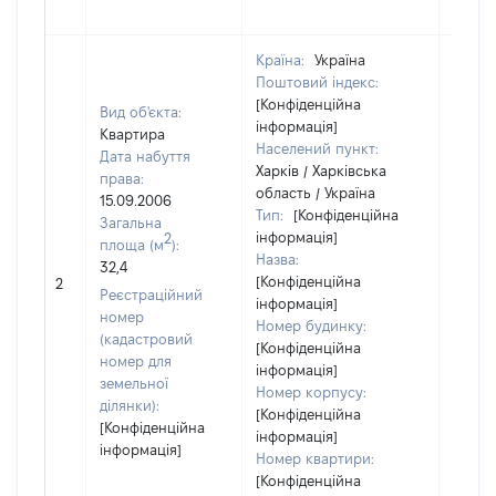
Країна:
Україна
Поштовий індекс:
[Конфіденційна
Вид об'єкта:
інформація]
Квартира
Населений пункт:
Дата набуття
Харків / Харківська
права:
область / Україна
15.09.2006
Тип:
[Конфіденційна
Загальна
інформація]
2
площа (м
):
Назва:
32,4
[Конфіденційна
13029
2
Реєстраційний
інформація]
номер
Номер будинку:
(кадастровий
[Конфіденційна
номер для
інформація]
земельної
Номер корпусу:
ділянки):
[Конфіденційна
[Конфіденційна
інформація]
інформація]
Номер квартири:
[Конфіденційна