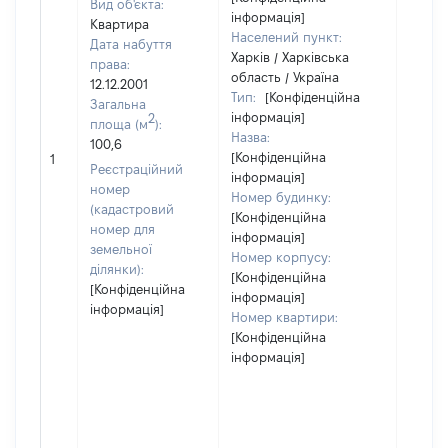
Вид об'єкта:
інформація]
Квартира
Населений пункт:
Дата набуття
Харків / Харківська
права:
область / Україна
12.12.2001
Тип:
[Конфіденційна
Загальна
інформація]
2
площа (м
):
Назва:
100,6
[Конфіденційна
177702
1
Реєстраційний
інформація]
номер
Номер будинку:
(кадастровий
[Конфіденційна
номер для
інформація]
земельної
Номер корпусу:
ділянки):
[Конфіденційна
[Конфіденційна
інформація]
інформація]
Номер квартири:
[Конфіденційна
інформація]