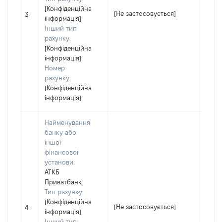
[Конфіденційна
[Не застосовується]
[Не з
3
інформація]
Інший тип
рахунку:
[Конфіденційна
інформація]
Номер
рахунку:
[Конфіденційна
інформація]
Найменування
банку або
іншої
фінансової
установи:
АТКБ
Приватбанк
Тип рахунку:
[Конфіденційна
[Не застосовується]
[Не з
4
інформація]
Інший тип