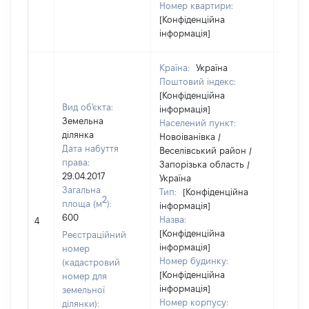
Номер квартири:
[Конфіденційна
інформація]
Країна:
Україна
Поштовий індекс:
[Конфіденційна
Вид об'єкта:
інформація]
Земельна
Населений пункт:
ділянка
Новоіванівка /
Дата набуття
Веселівський район /
права:
Запорізька область /
29.04.2017
Україна
Загальна
Тип:
[Конфіденційна
2
площа (м
):
інформація]
[Не
600
Назва:
4
засто
[Конфіденційна
Реєстраційний
інформація]
номер
Номер будинку:
(кадастровий
[Конфіденційна
номер для
інформація]
земельної
Номер корпусу:
ділянки):