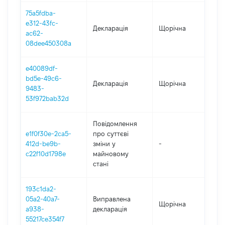
75a5fdba-
e312-43fc-
Декларація
Щорічна
202
ac62-
08dee450308a
e40089df-
bd5e-49c6-
Декларація
Щорічна
202
9483-
53f972bab32d
Повідомлення
e1f0f30e-2ca5-
про суттєві
412d-be9b-
зміни y
-
202
c22f10d1798e
майновому
стані
193c1da2-
05a2-40a7-
Виправлена
Щорічна
201
a938-
декларація
55217ce354f7