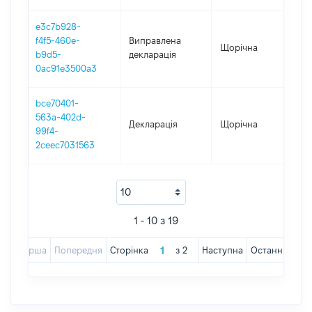
e3c7b928-
f4f5-460e-
Виправлена
Щорічна
201
b9d5-
декларація
0ac91e3500a3
bce70401-
563a-402d-
Декларація
Щорічна
201
99f4-
2ceec7031563
1 - 10 з 19
Перша
Попередня
Сторінка
з
2
Наступна
Остання