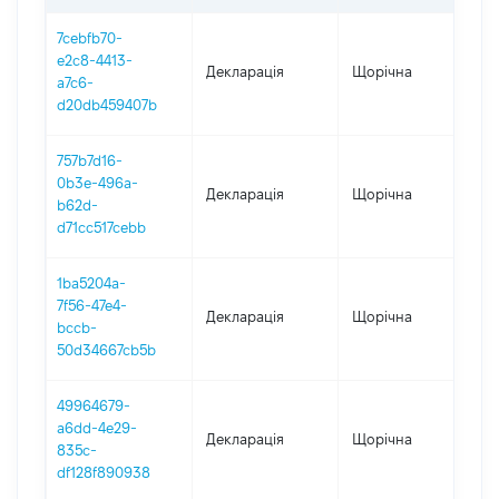
7cebfb70-
e2c8-4413-
Декларація
Щорічна
202
a7c6-
d20db459407b
757b7d16-
0b3e-496a-
Декларація
Щорічна
202
b62d-
d71cc517cebb
1ba5204a-
7f56-47e4-
Декларація
Щорічна
202
bccb-
50d34667cb5b
49964679-
a6dd-4e29-
Декларація
Щорічна
202
835c-
df128f890938