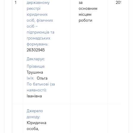
1
державному
за
201361
реєстрі
основним
юридичних
місцем
осіб, фізичних
роботи
осіб –
підприємців та
громадських
формувань:
26302945
Декларує:
Прізвище:
Трушина
Ім'я:
Ольга
По батькові (за
наявності):
Іванівна
Джерело
доходу:
Юридична
особа,