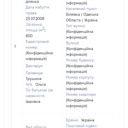
ділянка
інформація]
Дата набуття
Населений пункт:
права:
Біляївка / Одеська
23.07.2009
Область / Україна
Загальна
Тип вулиці:
2
площа (м
):
[Конфіденційна
600
інформація]
Кадастровий
Вулиця:
[Не
1
номер:
[Конфіденційна
відом
[Конфіденційна
інформація]
інформація]
Номер будинку:
Декларує:
[Конфіденційна
інформація]
Прізвище:
Номер корпусу:
Трушина
[Конфіденційна
Ім'я:
Ольга
інформація]
По батькові (за
Номер квартири:
наявності):
[Конфіденційна
Іванівна
інформація]
Країна:
Україна
Поштовий індекс:
Вид об'єкта: