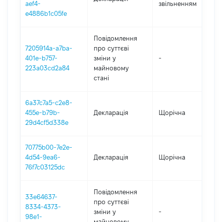
aef4-
звільненням
1
e4886b1c05fe
Повідомлення
7205914a-a7ba-
про суттєві
401e-b757-
зміни y
-
2
223a03cd2a84
майновому
стані
6a37c7a5-c2e8-
455e-b79b-
Декларація
Щорічна
2
29d4cf5d338e
70775b00-7e2e-
4d54-9ea6-
Декларація
Щорічна
2
76f7c03125dc
Повідомлення
33e64637-
про суттєві
8334-4373-
зміни y
-
2
98e1-
майновому