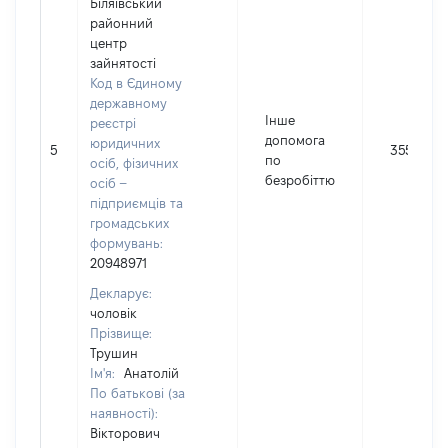
Біляївський
районний
центр
зайнятості
Код в Єдиному
державному
Інше
реєстрі
допомога
юридичних
5
3558
по
осіб, фізичних
безробіттю
осіб –
підприємців та
громадських
формувань:
20948971
Декларує:
чоловік
Прізвище:
Трушин
Ім'я:
Анатолій
По батькові (за
наявності):
Вікторович