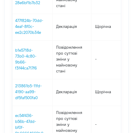
28e6bf1b7b32
стані
477f824b-70dd-
4eaf-8f0c-
Декларація
Щорічна
2
ee2c2070b34e
Повідомлення
b1e5718d-
про суттєві
73b0-4c80-
зміни y
-
2
9b66-
майновому
f3f44ca717f6
стані
213861b5-11fd-
4190-aa99-
Декларація
Щорічна
2
df5faf500fa0
Повідомлення
ec54f436-
про суттєві
b56b-47dd-
зміни y
-
2
bf0f-
майновому