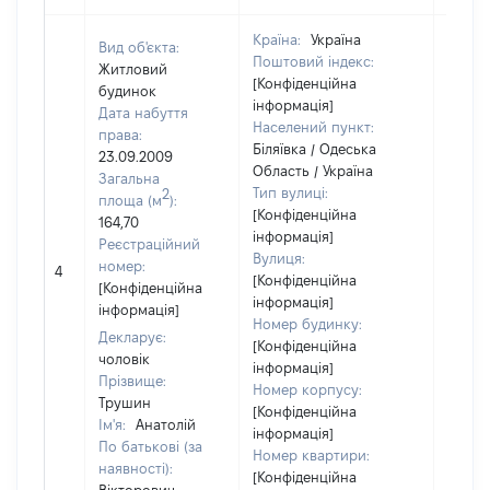
Країна:
Україна
Вид об'єкта:
Поштовий індекс:
Житловий
[Конфіденційна
будинок
інформація]
Дата набуття
Населений пункт:
права:
Біляївка / Одеська
23.09.2009
Область / Україна
Загальна
Тип вулиці:
2
площа (м
):
[Конфіденційна
164,70
інформація]
Реєстраційний
Вулиця:
номер:
4
50840
[Конфіденційна
[Конфіденційна
інформація]
інформація]
Номер будинку:
Декларує:
[Конфіденційна
чоловік
інформація]
Прізвище:
Номер корпусу:
Трушин
[Конфіденційна
Ім'я:
Анатолій
інформація]
По батькові (за
Номер квартири:
наявності):
[Конфіденційна