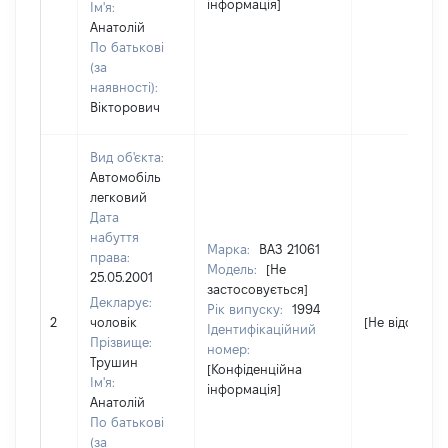
інформація]
Ім'я:
Анатолій
По батькові
(за
наявності):
Вікторович
Вид об'єкта:
Автомобіль
легковий
Дата
набуття
Марка:
ВАЗ 21061
права:
Модель:
[Не
25.05.2001
застосовується]
Декларує:
Рік випуску:
1994
2
чоловік
[Не відомо]
Ідентифікаційний
Прізвище:
номер:
Трушин
[Конфіденційна
Ім'я:
інформація]
Анатолій
По батькові
(за