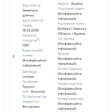
Країна:
Україна
Вид об'єкта:
Поштовий індекс:
Земельна
[Конфіденційна
ділянка
інформація]
Дата набуття
Населений пункт:
права:
Біляївка / Одеська
18.05.2006
Область / Україна
Загальна
Тип вулиці:
2
площа (м
):
[Конфіденційна
1183
інформація]
Кадастровий
Вулиця:
[Не
номер:
3
[Конфіденційна
відом
[Конфіденційна
інформація]
інформація]
Номер будинку:
Декларує:
[Конфіденційна
чоловік
інформація]
Прізвище:
Номер корпусу:
Трушин
[Конфіденційна
Ім'я:
Анатолій
інформація]
По батькові (за
Номер квартири:
наявності):
[Конфіденційна
Вікторович
інформація]