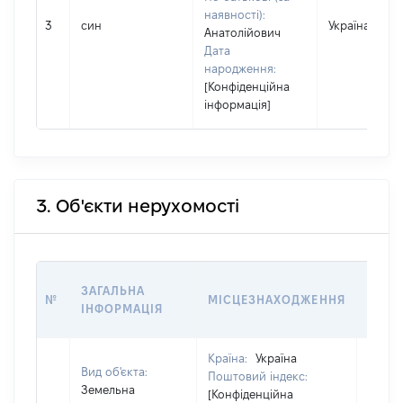
наявності):
3
син
Україна
Анатолійович
Дата
народження:
[Конфіденційна
інформація]
3. Об'єкти нерухомості
ВАРТ
ЗАГАЛЬНА
№
МІСЦЕЗНАХОДЖЕННЯ
НА Д
ІНФОРМАЦІЯ
НАБУ
Країна:
Україна
Вид об'єкта:
Поштовий індекс:
Земельна
[Конфіденційна