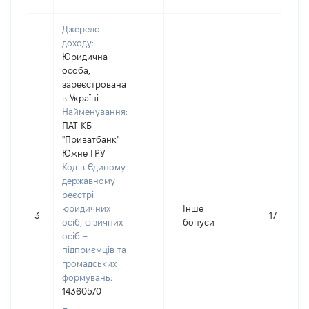
Джерело
доходу:
Юридична
особа,
зареєстрована
в Україні
Найменування:
ПАТ КБ
"Приватбанк"
Южне ГРУ
Код в Єдиному
державному
реєстрі
юридичних
Інше
3
17
осіб, фізичних
бонуси
осіб –
підприємців та
громадських
формувань:
14360570