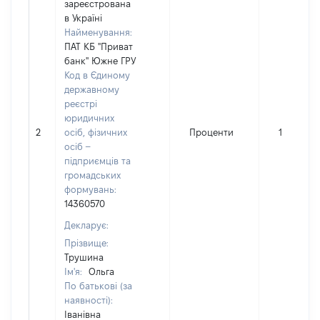
зареєстрована
в Україні
Найменування:
ПАТ КБ "Приват
банк" Южне ГРУ
Код в Єдиному
державному
реєстрі
юридичних
2
осіб, фізичних
Проценти
1
осіб –
підприємців та
громадських
формувань:
14360570
Декларує:
Прізвище:
Трушина
Ім'я:
Ольга
По батькові (за
наявності):
Іванівна