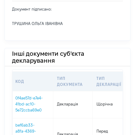
Документ підписано:
ТРУШИНА ОЛЬГА ІВАНІВНА
Інші документи суб'єкта
декларування
ТИП
ТИП
КОД
ДОКУМЕНТА
ДЕКЛАРАЦІЇ
0f4ae57d-e7e4-
41bd-ac10-
Декларація
Щорічна
2
5e72ccba69e0
bef6ab33-
0
a8fa-4369-
Перед
Декларація
-