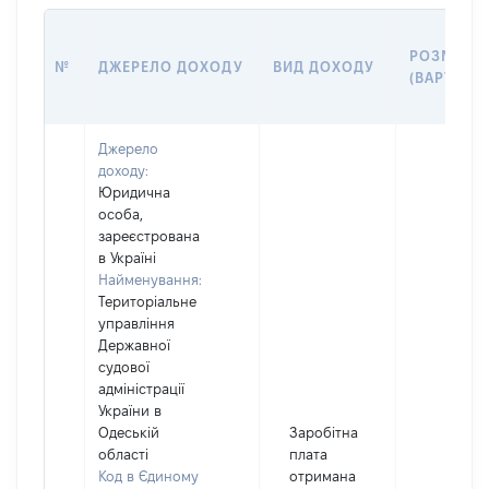
РОЗМІР
№
ДЖЕРЕЛО ДОХОДУ
ВИД ДОХОДУ
(ВАРТІСТЬ
Джерело
доходу:
Юридична
особа,
зареєстрована
в Україні
Найменування:
Територіальне
управління
Державної
судової
адміністрації
України в
Одеській
Заробітна
області
плата
Код в Єдиному
отримана