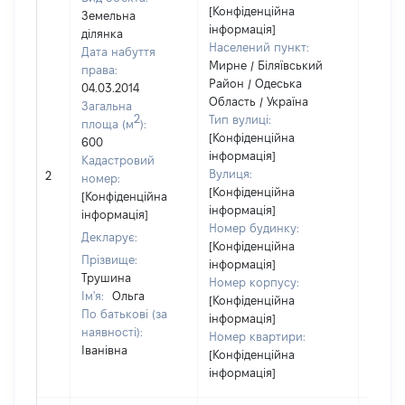
[Конфіденційна
Земельна
інформація]
ділянка
Населений пункт:
Дата набуття
Мирне / Біляївський
права:
Район / Одеська
04.03.2014
Область / Україна
Загальна
2
Тип вулиці:
площа (м
):
[Конфіденційна
600
інформація]
Кадастровий
[Не
Вулиця:
2
номер:
відом
[Конфіденційна
[Конфіденційна
інформація]
інформація]
Номер будинку:
Декларує:
[Конфіденційна
Прізвище:
інформація]
Трушина
Номер корпусу:
Ім'я:
Ольга
[Конфіденційна
По батькові (за
інформація]
наявності):
Номер квартири:
Іванівна
[Конфіденційна
інформація]