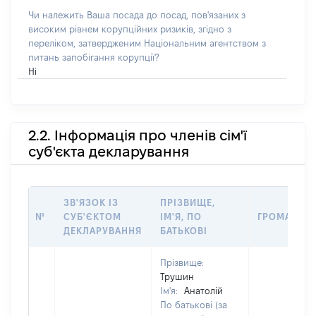
Чи належить Ваша посада до посад, пов'язаних з
високим рівнем корупційних ризиків, згідно з
переліком, затвердженим Національним агентством з
питань запобігання корупції?
Ні
2.2. Інформація про членів сім'ї
суб'єкта декларування
ЗВ'ЯЗОК ІЗ
ПРІЗВИЩЕ,
№
СУБ'ЄКТОМ
ІМ'Я, ПО
ГРОМАДЯН
ДЕКЛАРУВАННЯ
БАТЬКОВІ
Прізвище:
Трушин
Ім'я:
Анатолій
По батькові (за