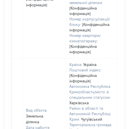
земельної ділянки:
інформація]
[Конфіденційна
інформація]
Номер корпусу/секції/
блоку:
[Конфіденційна
інформація]
Номер квартири/
кімнати/гаражу:
[Конфіденційна
інформація]
Країна:
Україна
Поштовий індекс:
[Конфіденційна
інформація]
Автономна Республіка
Крим/область/місто зі
спеціальним статусом:
Харківська
Район в області та
Вид об'єкта:
Автономній Республіці
Земельна
Крим:
Чугуївський
ділянка
Територіальна громада:
Дата набуття