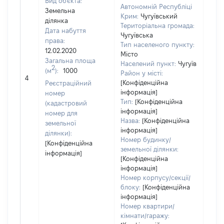
Вид об'єкта:
Автономній Республіці
Земельна
Крим:
Чугуївський
ділянка
Територіальна громада:
Дата набуття
Чугуївська
права:
Тип населеного пункту:
12.02.2020
Місто
Загальна площа
Населений пункт:
Чугуїв
2
(м
):
1000
[Не
Район у місті:
4
заст
[Конфіденційна
Реєстраційний
інформація]
номер
Тип:
[Конфіденційна
(кадастровий
інформація]
номер для
Назва:
[Конфіденційна
земельної
інформація]
ділянки):
Номер будинку/
[Конфіденційна
земельної ділянки:
інформація]
[Конфіденційна
інформація]
Номер корпусу/секції/
блоку:
[Конфіденційна
інформація]
Номер квартири/
кімнати/гаражу: