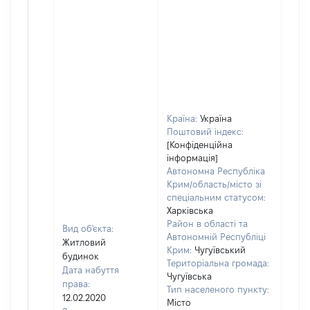
Країна:
Україна
Поштовий індекс:
[Конфіденційна
інформація]
Автономна Республіка
Крим/область/місто зі
спеціальним статусом:
Харківська
Район в області та
Вид об'єкта:
Автономній Республіці
Житловий
Крим:
Чугуївський
будинок
Територіальна громада:
Дата набуття
Чугуївська
права:
Тип населеного пункту:
12.02.2020
Місто