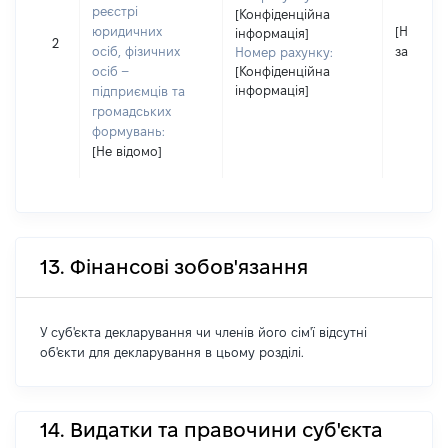
реєстрі
[Конфіденційна
юридичних
[Не
інформація]
2
осіб, фізичних
застосо
Номер рахунку:
осіб –
[Конфіденційна
інформація]
підприємців та
громадських
формувань:
[Не відомо]
13. Фінансові зобов'язання
У суб'єкта декларування чи членів його сім'ї відсутні
об'єкти для декларування в цьому розділі.
14. Видатки та правочини суб'єкта