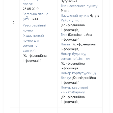
Чугуївська
права:
Тип населеного пункту:
25.05.2019
Місто
442
Загальна площа
Населений пункт:
Чугуїв
Тип 
2
(м
):
600
Район у місті:
обʼє
2
[Конфіденційна
Реєстраційний
варт
інформація]
номер
набу
Тип:
[Конфіденційна
(кадастровий
інформація]
номер для
Назва:
[Конфіденційна
земельної
інформація]
ділянки):
Номер будинку/
[Конфіденційна
земельної ділянки:
інформація]
[Конфіденційна
інформація]
Номер корпусу/секції/
блоку:
[Конфіденційна
інформація]
Номер квартири/
кімнати/гаражу:
[Конфіденційна
інформація]