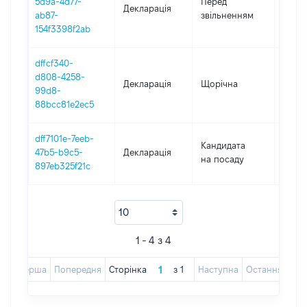
5d9a-4d77-
Перед
Декларація
-
ab87-
звільненням
26.09
154f3398f2ab
dffcf340-
d808-4258-
Декларація
Щорічна
2020
99d8-
88bcc81e2ec5
dff7101e-7eeb-
Кандидата
47b5-b9c5-
Декларація
2019
на посаду
897eb325f21c
1 - 4 з 4
Перша
Попередня
Сторінка
з
1
Наступна
Остання