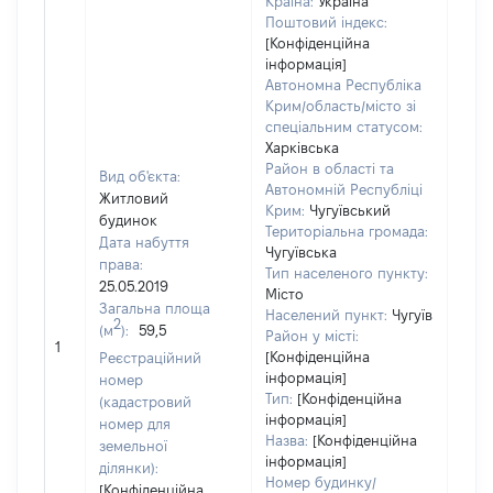
Країна:
Україна
Поштовий індекс:
[Конфіденційна
інформація]
Автономна Республіка
Крим/область/місто зі
спеціальним статусом:
Харківська
Район в області та
Вид об'єкта:
Автономній Республіці
Житловий
Крим:
Чугуївський
будинок
Територіальна громада:
Дата набуття
Чугуївська
права:
Тип населеного пункту:
25.05.2019
Місто
182
Загальна площа
Населений пункт:
Чугуїв
Тип 
2
(м
):
59,5
Район у місті:
обʼє
1
[Конфіденційна
Реєстраційний
варт
інформація]
номер
набу
Тип:
[Конфіденційна
(кадастровий
інформація]
номер для
Назва:
[Конфіденційна
земельної
інформація]
ділянки):
Номер будинку/
[Конфіденційна