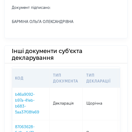
Документ підписано:
БАРМІНА ОЛЬГА ОЛЕКСАНДРІВНА
Інші документи суб'єкта
декларування
ТИП
ТИП
КОД
ПЕР
ДОКУМЕНТА
ДЕКЛАРАЦІЇ
b46a9092-
b97a-41eb-
Декларація
Щорічна
2022
b683-
5aa37f08fe69
87063628-
01.01