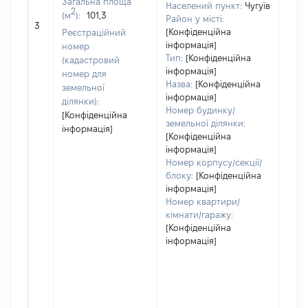
Загальна площа
Населений пункт:
Чугуїв
2
(м
):
101,3
[Не
Район у місті:
3
заст
[Конфіденційна
Реєстраційний
інформація]
номер
Тип:
[Конфіденційна
(кадастровий
інформація]
номер для
Назва:
[Конфіденційна
земельної
інформація]
ділянки):
Номер будинку/
[Конфіденційна
земельної ділянки:
інформація]
[Конфіденційна
інформація]
Номер корпусу/секції/
блоку:
[Конфіденційна
інформація]
Номер квартири/
кімнати/гаражу:
[Конфіденційна
інформація]