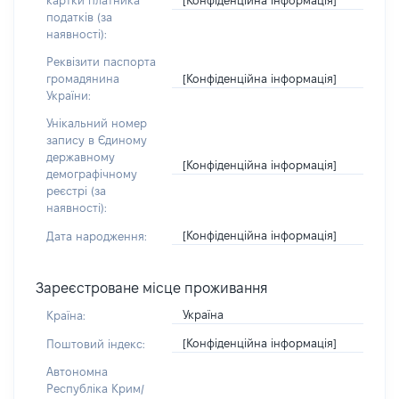
картки платника
податків (за
наявності):
Реквізити паспорта
[Конфіденційна інформація]
громадянина
України:
Унікальний номер
запису в Єдиному
державному
[Конфіденційна інформація]
демографічному
реєстрі (за
наявності):
[Конфіденційна інформація]
Дата народження:
Зареєстроване місце проживання
Україна
Країна:
[Конфіденційна інформація]
Поштовий індекс:
Автономна
Республіка Крим/