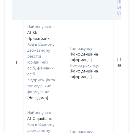
ІНДИВ
БАНКІ
СЕЙФУ 
Найменування:
АТ КБ
Приватбанк
Код в Єдиному
Тип рахунку:
державному
[Конфіденційна
реєстрі
[Не
інформація]
юридичних
1
застосо
Номер рахунку:
осіб, фізичних
[Конфіденційна
осіб –
інформація]
підприємців та
громадських
формувань:
[Не відомо]
Найменування:
АТ Ощадбанк
Код в Єдиному
державному
Тип рахунку: