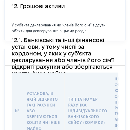
12. Грошові активи
У суб'єкта декларування чи членів його сім'ї відсутні
об'єкти для декларування в цьому розділі.
12.1. Банківські та інші фінансові
установи, у тому числі за
кордоном, у яких у суб'єкта
декларування або членів його сім'ї
відкриті рахунки або зберігаються
кошти, інше майно
ІНФОР
ФІЗИЧН
ЮРИДИ
УСТАНОВА, В
ОСОБУ,
ЯКІЙ ВІДКРИТО
ТИП ТА НОМЕР
ПРАВО
ТАКІ РАХУНКИ
РАХУНКА,
РОЗПО
№
АБО
ІНДИВІДУАЛЬНОГО
ТАКИМ
ЗБЕРІГАЮТЬСЯ
БАНКІВСЬКОГО
АБО М
КОШТИ ЧИ ІНШЕ
СЕЙФУ (КОМІРКИ)
ДО
МАЙНО