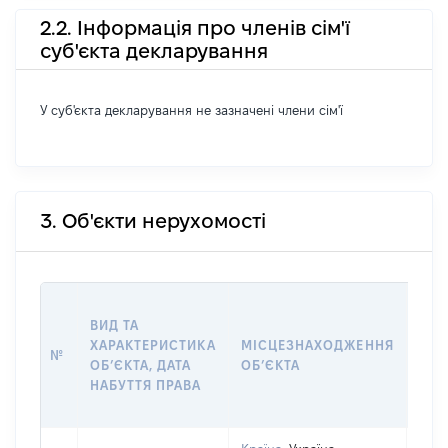
2.2. Інформація про членів сім'ї
суб'єкта декларування
У суб'єкта декларування не зазначені члени сім'ї
3. Об'єкти нерухомості
ВАР
ВИД ТА
ДАТ
ХАРАКТЕРИСТИКА
МІСЦЕЗНАХОДЖЕННЯ
ПРА
№
ОБʼЄКТА, ДАТА
ОБʼЄКТА
ОС
НАБУТТЯ ПРАВА
ГР
ОЦІ