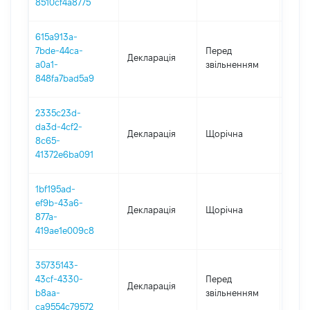
8510cf4a8775
615a913a-
01.01
7bde-44ca-
Перед
Декларація
-
a0a1-
звільненням
31.10
848fa7bad5a9
2335c23d-
da3d-4cf2-
Декларація
Щорічна
2024
8c65-
41372e6ba091
1bf195ad-
ef9b-43a6-
Декларація
Щорічна
2023
877a-
419ae1e009c8
35735143-
11.04
43cf-4330-
Перед
Декларація
-
b8aa-
звільненням
21.12
ca9554c79572