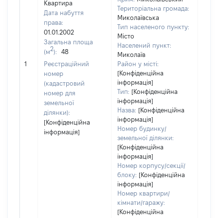
Квартира
Територіальна громада:
Дата набуття
Миколаївська
права:
Тип населеного пункту:
01.01.2002
Місто
Загальна площа
Населений пункт:
2
(м
):
48
Миколаїв
[Не
1
Реєстраційний
Район у місті:
заст
[Конфіденційна
номер
інформація]
(кадастровий
Тип:
[Конфіденційна
номер для
інформація]
земельної
Назва:
[Конфіденційна
ділянки):
інформація]
[Конфіденційна
Номер будинку/
інформація]
земельної ділянки:
[Конфіденційна
інформація]
Номер корпусу/секції/
блоку:
[Конфіденційна
інформація]
Номер квартири/
кімнати/гаражу:
[Конфіденційна