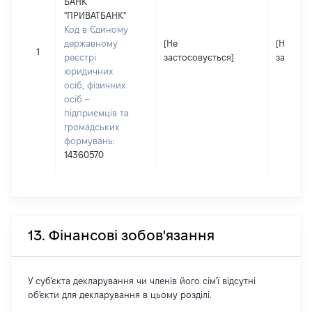
БАНК
"ПРИВАТБАНК"
Код в Єдиному
державному
[Не
[Не
1
реєстрі
застосовується]
застосо
юридичних
осіб, фізичних
осіб –
підприємців та
громадських
формувань:
14360570
13. Фінансові зобов'язання
У суб'єкта декларування чи членів його сім'ї відсутні
об'єкти для декларування в цьому розділі.