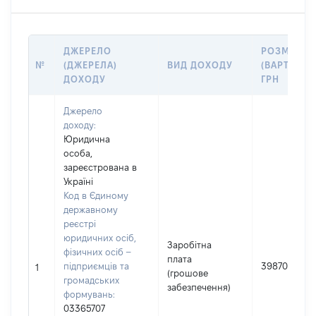
ДЖЕРЕЛО
РОЗМІР
№
(ДЖЕРЕЛА)
ВИД ДОХОДУ
(ВАРТІСТЬ)
ДОХОДУ
ГРН
Джерело
доходу:
Юридична
особа,
зареєстрована в
Україні
Код в Єдиному
державному
реєстрі
юридичних осіб,
Заробітна
фізичних осіб –
плата
підприємців та
398707
1
(грошове
громадських
забезпечення)
формувань:
03365707