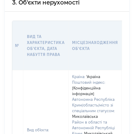
3. Об'єкти нерухомості
ВАР
ВИД ТА
ДАТ
ХАРАКТЕРИСТИКА
МІСЦЕЗНАХОДЖЕННЯ
ПРА
№
ОБʼЄКТА, ДАТА
ОБʼЄКТА
ОС
НАБУТТЯ ПРАВА
ГР
ОЦІ
Країна:
Україна
Поштовий індекс:
[Конфіденційна
інформація]
Автономна Республіка
Крим/область/місто зі
спеціальним статусом:
Миколаївська
Район в області та
Автономній Республіці
Вид об'єкта:
Крим:
Миколаївський