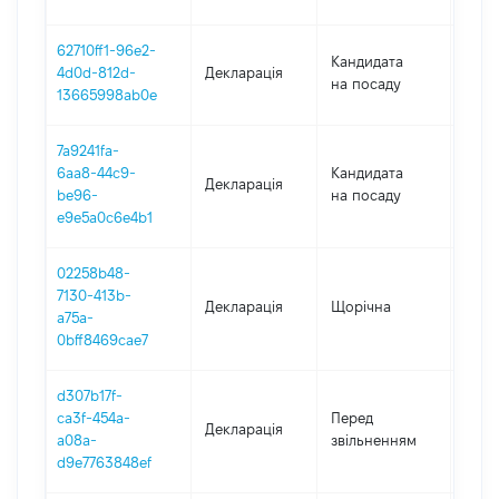
62710ff1-96e2-
Кандидата
4d0d-812d-
Декларація
2022
на посаду
13665998ab0e
7a9241fa-
6aa8-44c9-
Кандидата
Декларація
2022
be96-
на посаду
e9e5a0c6e4b1
02258b48-
7130-413b-
Декларація
Щорічна
2022
a75a-
0bff8469cae7
d307b17f-
01.01
ca3f-454a-
Перед
Декларація
-
a08a-
звільненням
10.0
d9e7763848ef