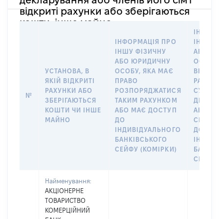
відкриті рахунки або зберігаються
кошти, інше майно
ІНФОР
ІНФОРМАЦІЯ ПРО
ІНШУ 
ІНШУ ФІЗИЧНУ
АБО Ю
АБО ЮРИДИЧНУ
ОСОБУ,
УСТАНОВА, В
ОСОБУ, ЯКА МАЄ
ВІДКР
ЯКІЙ ВІДКРИТІ
ПРАВО
РАХУНО
РАХУНКИ АБО
РОЗПОРЯДЖАТИСЯ
СУБ’ЄК
№
ЗБЕРІГАЮТЬСЯ
ТАКИМ РАХУНКОМ
ДЕКЛА
КОШТИ ЧИ ІНШЕ
АБО МАЄ ДОСТУП
АБО ЧЛ
МАЙНО
ДО
СІМ’Ї 
ІНДИВІДУАЛЬНОГО
ДОГОВ
БАНКІВСЬКОГО
ІНДИВ
СЕЙФУ (КОМІРКИ)
БАНКІ
СЕЙФУ 
Найменування:
АКЦІОНЕРНЕ
ТОВАРИСТВО
КОМЕРЦІЙНИЙ