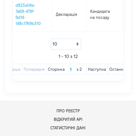
d823a04a-
7a68-479f-
Кандидата
Декларація
2020
9d14-
на посаду
148c1769b310
1 - 10 з 12
Перша
Попередня
Сторінка
з
2
Наступна
Остання
ПРО РЕЄСТР
ВІДКРИТИЙ АРІ
СТАТИСТИЧНІ ДАНІ