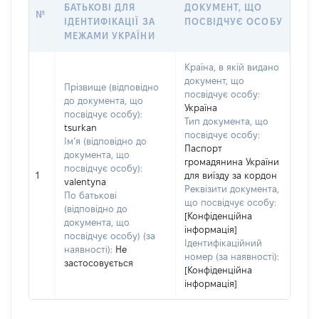
БАТЬКОВІ ДЛЯ
ДОКУМЕНТ, ЩО
№
ІДЕНТИФІКАЦІЇ ЗА
ПОСВІДЧУЄ ОСОБУ
МЕЖАМИ УКРАЇНИ
Країна, в якій видано
документ, що
Прізвище (відповідно
посвідчує особу:
до документа, що
Україна
посвідчує особу):
Тип документа, що
tsurkan
посвідчує особу:
Ім’я (відповідно до
Паспорт
документа, що
громадянина України
посвідчує особу):
1
для виїзду за кордон
valentyna
Реквізити документа,
По батькові
що посвідчує особу:
(відповідно до
[Конфіденційна
документа, що
інформація]
посвідчує особу) (за
Ідентифікаційний
наявності):
Не
номер (за наявності):
застосовується
[Конфіденційна
інформація]