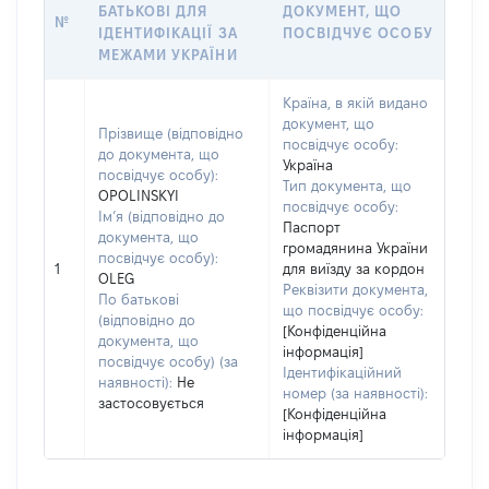
БАТЬКОВІ ДЛЯ
ДОКУМЕНТ, ЩО
№
ІДЕНТИФІКАЦІЇ ЗА
ПОСВІДЧУЄ ОСОБУ
МЕЖАМИ УКРАЇНИ
Країна, в якій видано
документ, що
Прізвище (відповідно
посвідчує особу:
до документа, що
Україна
посвідчує особу):
Тип документа, що
OPOLINSKYI
посвідчує особу:
Ім’я (відповідно до
Паспорт
документа, що
громадянина України
посвідчує особу):
1
для виїзду за кордон
OLEG
Реквізити документа,
По батькові
що посвідчує особу:
(відповідно до
[Конфіденційна
документа, що
інформація]
посвідчує особу) (за
Ідентифікаційний
наявності):
Не
номер (за наявності):
застосовується
[Конфіденційна
інформація]