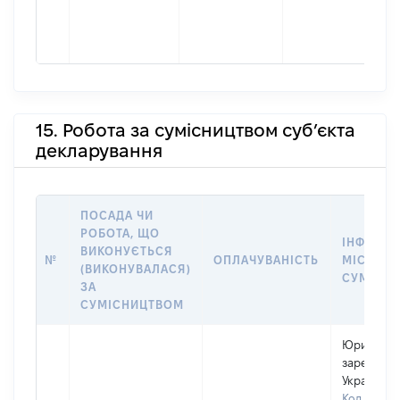
15. Робота за сумісництвом суб’єкта
декларування
ПОСАДА ЧИ
РОБОТА, ЩО
ІНФОРМА
ВИКОНУЄТЬСЯ
№
ОПЛАЧУВАНІСТЬ
МІСЦЕ Р
(ВИКОНУВАЛАСЯ)
СУМІСН
ЗА
СУМІСНИЦТВОМ
Юридична
зареєстро
Україні
Код в Єди