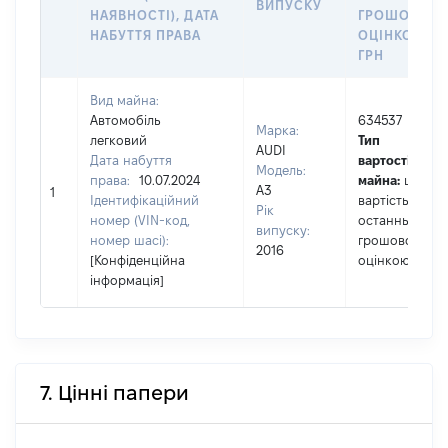
ВИПУСКУ
НАЯВНОСТІ), ДАТА
ГРОШОВОЮ
НАБУТТЯ ПРАВА
ОЦІНКОЮ,
ГРН
Вид майна:
Автомобіль
634537
Марка:
легковий
Тип
AUDI
Дата набуття
вартості
Модель:
права:
10.07.2024
майна:
це
A3
1
Ідентифікаційний
вартість за
Рік
номер (VIN-код,
останньою
випуску:
номер шасі):
грошовою
2016
[Конфіденційна
оцінкою
інформація]
7. Цінні папери