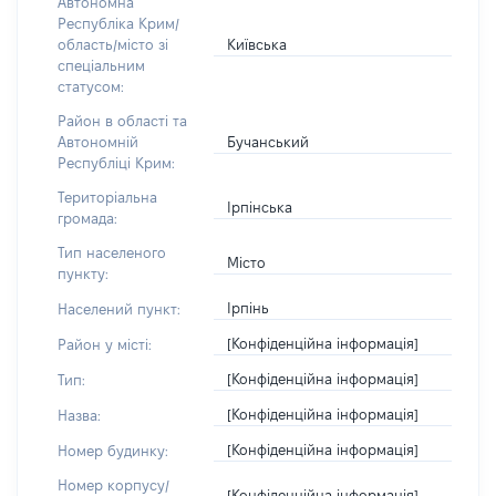
Автономна
Республіка Крим/
Київська
область/місто зі
спеціальним
статусом:
Район в області та
Бучанський
Автономній
Республіці Крим:
Територіальна
Ірпінська
громада:
Тип населеного
Місто
пункту:
Ірпінь
Населений пункт:
[Конфіденційна інформація]
Район у місті:
[Конфіденційна інформація]
Тип:
[Конфіденційна інформація]
Назва:
[Конфіденційна інформація]
Номер будинку:
Номер корпусу/
[Конфіденційна інформація]