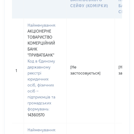
СЕЙФУ (КОМІРКИ)
БАНКІ
СЕЙФУ 
Найменування:
АКЦІОНЕРНЕ
ТОВАРИСТВО
КОМЕРЦІЙНИЙ
БАНК
"ПРИВАТБАНК"
Код в Єдиному
державному
[Не
[Не
1
реєстрі
застосовується]
застосо
юридичних
осіб, фізичних
осіб –
підприємців та
громадських
формувань:
14360570
Найменування: