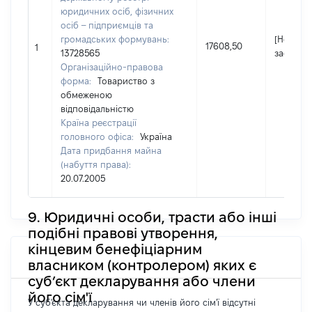
юридичних осіб, фізичних
осіб – підприємців та
громадських формувань:
[Не
17608,50
1
13728565
застосов
Організаційно-правова
форма:
Товариство з
обмеженою
відповідальністю
Країна реєстрації
головного офіса:
Україна
Дата придбання майна
(набуття права):
20.07.2005
9. Юридичні особи, трасти або інші
подібні правові утворення,
кінцевим бенефіціарним
власником (контролером) яких є
суб’єкт декларування або члени
його сім'ї
У суб'єкта декларування чи членів його сім'ї відсутні