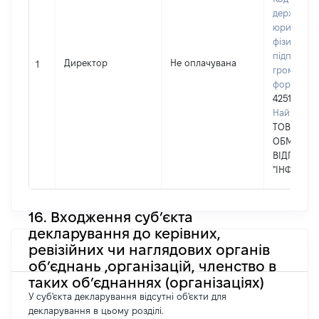
державном
юридичних
фізичних о
підприємц
Директор
Не оплачувана
1
громадськ
формуван
42512049
Найменув
ТОВАРИСТ
ОБМЕЖЕ
ВІДПОВІД
"ІНФООБЕР
16. Входження суб’єкта
декларування до керівних,
ревізійних чи наглядових органів
об’єднань ,організацій, членство в
таких об’єднаннях (організаціях)
У суб'єкта декларування відсутні об'єкти для
декларування в цьому розділі.