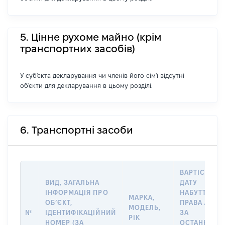
5. Цінне рухоме майно (крім
транспортних засобів)
У суб'єкта декларування чи членів його сім'ї відсутні
об'єкти для декларування в цьому розділі.
6. Транспортні засоби
ВАРТІСТЬ Н
ВИД, ЗАГАЛЬНА
ДАТУ
ІНФОРМАЦІЯ ПРО
НАБУТТЯ
МАРКА,
ОБʼЄКТ,
ПРАВА АБО
МОДЕЛЬ,
№
ІДЕНТИФІКАЦІЙНИЙ
ЗА
РІК
НОМЕР (ЗА
ОСТАННЬО