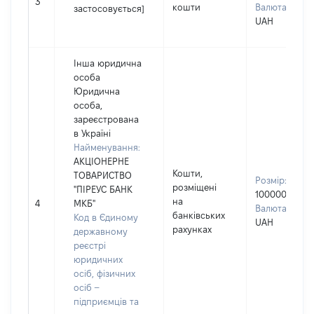
3
кошти
Валюта:
застосовується]
UAH
Інша юридична
особа
Юридична
особа,
зареєстрована
в Україні
Найменування:
АКЦІОНЕРНЕ
Кошти,
ТОВАРИСТВО
Розмір:
розміщені
"ПІРЕУС БАНК
100000
на
4
МКБ"
Валюта:
банківських
Код в Єдиному
UAH
рахунках
державному
реєстрі
юридичних
осіб, фізичних
осіб –
підприємців та