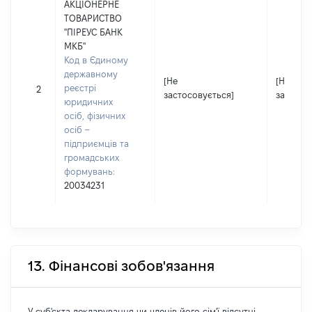
АКЦІОНЕРНЕ
ТОВАРИСТВО
"ПІРЕУС БАНК
МКБ"
Код в Єдиному
державному
[Не
[Не
реєстрі
2
застосовується]
застосо
юридичних
осіб, фізичних
осіб –
підприємців та
громадських
формувань:
20034231
13. Фінансові зобов'язання
У суб'єкта декларування чи членів його сім'ї відсутні