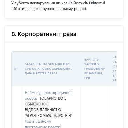
У суб'єкта декларування чи членів його сім'ї відсутні
об'єкти для декларування в цьому розділі.
8. Корпоративні права
ЧАСТКА У
ВАРТІСТЬ
СТАТУТН
ЗАГАЛЬНА ІНФОРМАЦІЯ ПРО
ЧАСТКИ У
(СКЛАДЕ
№
СУБʼЄКТА ГОСПОДАРЮВАННЯ,
ГРОШОВОМУ
КАПІТАЛІ 
ДАТА НАБУТТЯ ПРАВА
ВИРАЖЕННІ,
ЗАГАЛЬН
ГРН
КАПІТАЛУ
Найменування юридичної
особи:
ТОВАРИСТВО З
ОБМЕЖЕНОЮ
ВІДПОВІДАЛЬНІСТЮ
"АГРОПРОМБУДІНДУСТРІЯ"
Код в Єдиному
державному реєстрі