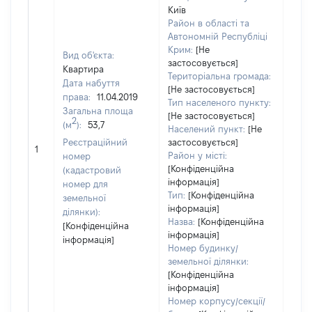
Київ
Район в області та
Автономній Республіці
Крим:
[Не
Вид об'єкта:
застосовується]
Квартира
Територіальна громада:
Дата набуття
[Не застосовується]
права:
11.04.2019
Тип населеного пункту:
Загальна площа
[Не застосовується]
2
(м
):
53,7
Населений пункт:
[Не
[Не
Реєстраційний
застосовується]
1
заст
Район у місті:
номер
[Конфіденційна
(кадастровий
інформація]
номер для
Тип:
[Конфіденційна
земельної
інформація]
ділянки):
Назва:
[Конфіденційна
[Конфіденційна
інформація]
інформація]
Номер будинку/
земельної ділянки:
[Конфіденційна
інформація]
Номер корпусу/секції/