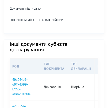
Документ підписано:
ОПОЛІНСЬКИЙ ОЛЕГ АНАТОЛІЙОВИЧ
Інші документи суб'єкта
декларування
ТИП
ТИП
КОД
ПЕРІ
ДОКУМЕНТА
ДЕКЛАРАЦІЇ
49a544a9-
e9ff-4399-
Декларація
Щорічна
2025
b955-
af61af045fda
e718034e-