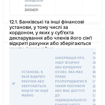
громадських
формувань:
20034231
12.1. Банківські та інші фінансові
установи, у тому числі за
кордоном, у яких у суб'єкта
декларування або членів його сім'ї
відкриті рахунки або зберігаються
кошти, інше майно
ІНФОР
ІНФОРМАЦІЯ ПРО
ІНШУ 
ІНШУ ФІЗИЧНУ
АБО Ю
АБО ЮРИДИЧНУ
ОСОБУ,
УСТАНОВА, В
ОСОБУ, ЯКА МАЄ
ВІДКР
ЯКІЙ ВІДКРИТІ
ПРАВО
РАХУНО
РАХУНКИ АБО
РОЗПОРЯДЖАТИСЯ
СУБ’ЄК
№
ЗБЕРІГАЮТЬСЯ
ТАКИМ РАХУНКОМ
ДЕКЛА
КОШТИ ЧИ ІНШЕ
АБО МАЄ ДОСТУП
АБО ЧЛ
МАЙНО
ДО
СІМ’Ї 
ІНДИВІДУАЛЬНОГО
ДОГОВ
БАНКІВСЬКОГО
ІНДИВ