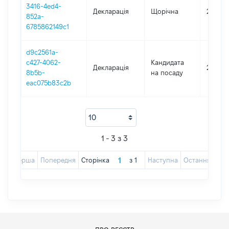
3416-4ed4-
Декларація
Щорічна
2023
852a-
6785862149c1
d9c2561a-
c427-4062-
Кандидата
Декларація
2022
8b5b-
на посаду
eac075b83c2b
1 - 3 з 3
Перша
Попередня
Сторінка
з
1
Наступна
Остання