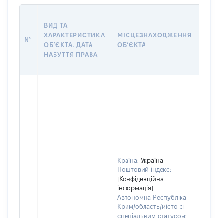
ВАР
ВИД ТА
ДАТ
ХАРАКТЕРИСТИКА
МІСЦЕЗНАХОДЖЕННЯ
ПРА
№
ОБʼЄКТА, ДАТА
ОБʼЄКТА
ОС
НАБУТТЯ ПРАВА
ГР
ОЦІ
Країна:
Україна
Поштовий індекс:
[Конфіденційна
інформація]
Автономна Республіка
Крим/область/місто зі
спеціальним статусом: