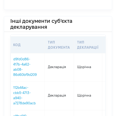
Інші документи суб'єкта
декларування
ТИП
ТИП
КОД
ПЕРІ
ДОКУМЕНТА
ДЕКЛАРАЦІЇ
d9fd0d86-
417b-4a62-
Декларація
Щорічна
2025
ab08-
86d60bf9d209
112b44ac-
cbb5-4713-
Декларація
Щорічна
2024
a940-
a7278de90acb