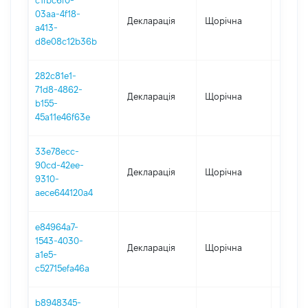
c1fbc6f0-
03aa-4f18-
Декларація
Щорічна
2023
a413-
d8e08c12b36b
282c81e1-
71d8-4862-
Декларація
Щорічна
2022
b155-
45a11e46f63e
33e78ecc-
90cd-42ee-
Декларація
Щорічна
2021
9310-
aece644120a4
e84964a7-
1543-4030-
Декларація
Щорічна
2020
a1e5-
c52715efa46a
b8948345-