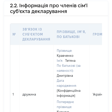
2.2. Інформація про членів сім'ї
суб'єкта декларування
ЗВ'ЯЗОК ІЗ
ПРІЗВИЩЕ, ІМ'Я,
№
СУБ'ЄКТОМ
ГРОМАДЯН
ПО БАТЬКОВІ
ДЕКЛАРУВАННЯ
Прізвище:
Кравченко
Ім'я:
Тетяна
По батькові (за
наявності):
Дмитрівна
Дата
народження:
[Конфіденційна
1
дружина
Україна
інформація]
Попереднє
прізвище:
Кузьмук