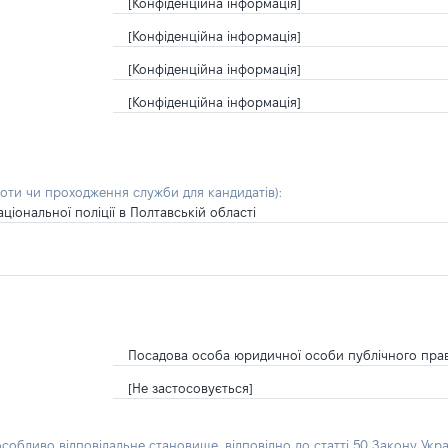
[Конфіденційна інформація]
[Конфіденційна інформація]
[Конфіденційна інформація]
[Конфіденційна інформація]
боти чи проходження служби для кандидатів)
:
іональної поліції в Полтавській області
Посадова особа юридичної особи публічного пра
[Не застосовується]
особливо відповідальне становище, відповідно до статті 50 Закону Укра