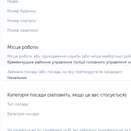
Назва:
Номер будинку:
Номер корпусу:
Номер квартири:
Місце роботи:
Місце роботи або проходження служби
(або місце майбутньої ро
Кременчуцьке районне управління поліції головного управління нац
Займана посада
(або посада, на яку претендуєте як кандидат)
:
Начальник
Категорія посади (заповніть, якщо це вас стосується):
Тип посади:
Категорія посади:
Чи належите ви до службових осіб, які займають відповідальне та 