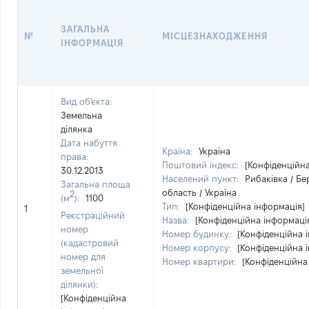
ЗАГАЛЬНА
№
МІСЦЕЗНАХОДЖЕННЯ
ІНФОРМАЦІЯ
Вид об'єкта:
Земельна
ділянка
Дата набуття
Країна:
Україна
права:
Поштовий індекс:
[Конфіденційн
30.12.2013
Населений пункт:
Рибаківка / Б
Загальна площа
область / Україна
2
(м
):
1100
Тип:
[Конфіденційна інформація]
1
Реєстраційний
Назва:
[Конфіденційна інформаці
номер
Номер будинку:
[Конфіденційна 
(кадастровий
Номер корпусу:
[Конфіденційна 
номер для
Номер квартири:
[Конфіденційна
земельної
ділянки):
[Конфіденційна