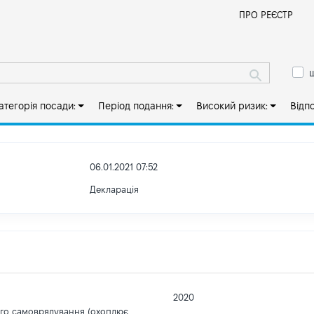
Й
ПРО РЕЄСТР
ш
атегорія посади:
Період подання:
Високий ризик:
Відп
06.01.2021 07:52
Декларація
2020
ого самоврядування (охоплює