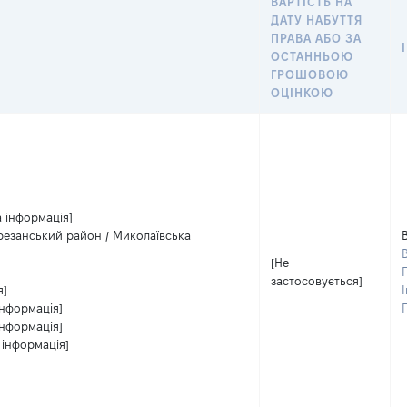
ВАРТІСТЬ НА
ДАТУ НАБУТТЯ
ПРАВА АБО ЗА
ОСТАННЬОЮ
ГРОШОВОЮ
ОЦІНКОЮ
а інформація]
ерезанський район / Миколаївська
[Не
застосовується]
я]
І
інформація]
інформація]
 інформація]