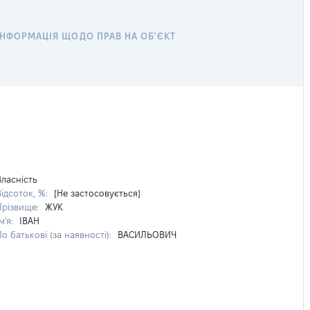
ІНФОРМАЦІЯ ЩОДО ПРАВ НА ОБ'ЄКТ
Власність
Відсоток, %:
[Не застосовується]
Прізвище:
ЖУК
м'я:
ІВАН
По батькові (за наявності):
ВАСИЛЬОВИЧ