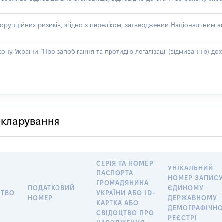
орупційних ризиків, згідно з переліком, затвердженим Національним аг
акону України “Про запобігання та протидію легалізації (відмиванню) 
декларування
СЕРІЯ ТА НОМЕР
УНІКАЛЬНИЙ
ПАСПОРТА
НОМЕР ЗАПИСУ
ГРОМАДЯНИНА
ПОДАТКОВИЙ
ЄДИНОМУ
СТВО
УКРАЇНИ АБО ID-
НОМЕР
ДЕРЖАВНОМУ
КАРТКА АБО
ДЕМОГРАФІЧН
СВІДОЦТВО ПРО
РЕЄСТРІ