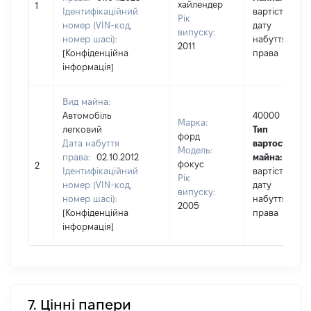
хайлендер
1
Ідентифікаційний
вартість на
Рік
номер (VIN-код,
дату
випуску:
номер шасі):
набуття
2011
[Конфіденційна
права
інформація]
Вид майна:
Автомобіль
40000
Марка:
легковий
Тип
форд
Дата набуття
вартості
Модель:
права:
02.10.2012
майна:
це
фокус
2
Ідентифікаційний
вартість на
Рік
номер (VIN-код,
дату
випуску:
номер шасі):
набуття
2005
[Конфіденційна
права
інформація]
7. Цінні папери