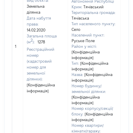
Вид об'єкта:
Автономній Республіці
Земельна
Крим:
Тячівський
ділянка
Територіальна громада:
Дата набуття
Тячівська
Тип населеного пункту:
права:
Село
14.02.2020
Населений пункт:
Загальна площа
2
Руське Поле
(м
):
1278
[Не 
1
Район у місті:
Реєстраційний
[Конфіденційна
номер
інформація]
(кадастровий
Тип:
[Конфіденційна
номер для
інформація]
земельної
Назва:
[Конфіденційна
ділянки):
інформація]
[Конфіденційна
Номер будинку/
інформація]
земельної ділянки:
[Конфіденційна
інформація]
Номер корпусу/секції/
блоку:
[Конфіденційна
інформація]
Номер квартири/
кімнати/гаражу: