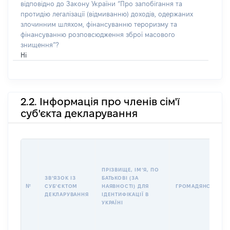
відповідно до Закону України “Про запобігання та
протидію легалізації (відмиванню) доходів, одержаних
злочинним шляхом, фінансуванню тероризму та
фінансуванню розповсюдження зброї масового
знищення”?
Ні
2.2. Інформація про членів сім'ї
суб'єкта декларування
ПРІЗВИЩЕ, ІМʼЯ, ПО
ЗВʼЯЗОК ІЗ
БАТЬКОВІ (ЗА
№
СУБʼЄКТОМ
НАЯВНОСТІ) ДЛЯ
ГРОМАДЯНСТВО
ДЕКЛАРУВАННЯ
ІДЕНТИФІКАЦІЇ В
УКРАЇНІ