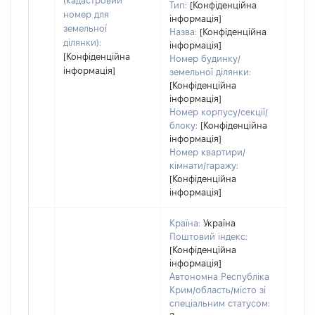
(кадастровий
Тип:
[Конфіденційна
пра
номер для
інформація]
земельної
Назва:
[Конфіденційна
ділянки):
інформація]
[Конфіденційна
Номер будинку/
інформація]
земельної ділянки:
[Конфіденційна
інформація]
Номер корпусу/секції/
блоку:
[Конфіденційна
інформація]
Номер квартири/
кімнати/гаражу:
[Конфіденційна
інформація]
Країна:
Україна
Поштовий індекс:
[Конфіденційна
інформація]
Автономна Республіка
Крим/область/місто зі
спеціальним статусом: