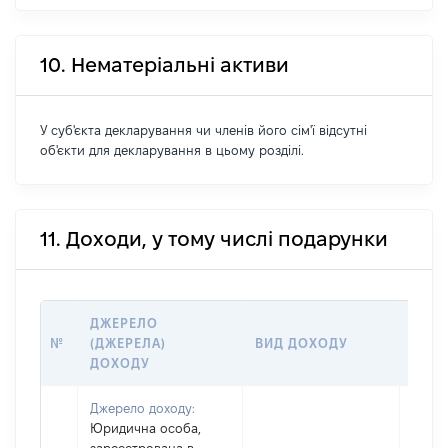
10. Нематеріальні активи
У суб'єкта декларування чи членів його сім'ї відсутні
об'єкти для декларування в цьому розділі.
11. Доходи, у тому числі подарунки
ДЖЕРЕЛО
РОЗ
№
(ДЖЕРЕЛА)
ВИД ДОХОДУ
(ВАР
ДОХОДУ
ГРН
Джерело доходу:
Юридична особа,