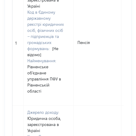
зареєстрована в
Україні
Код в Єдиному
державному
реєстрі юридичних
осіб, фізичних осіб
– підприємців та
громадських
Пенсія
6097
1
формувань:
[Не
відомо]
Найменування:
Рівненське
об’єднане
управління ПФУ в
Рівненській
області
Джерело доходу:
Юридична особа,
зареєстрована в
Україні