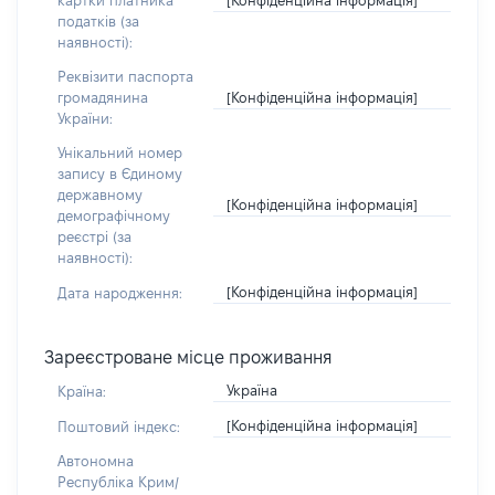
картки платника
податків (за
наявності):
Реквізити паспорта
[Конфіденційна інформація]
громадянина
України:
Унікальний номер
запису в Єдиному
державному
[Конфіденційна інформація]
демографічному
реєстрі (за
наявності):
[Конфіденційна інформація]
Дата народження:
Зареєстроване місце проживання
Україна
Країна:
[Конфіденційна інформація]
Поштовий індекс:
Автономна
Республіка Крим/