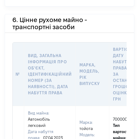
6. Цінне рухоме майно -
транспортні засоби
ВАРТІСТЬ Н
ВИД, ЗАГАЛЬНА
ДАТУ
ІНФОРМАЦІЯ ПРО
НАБУТТЯ
МАРКА,
ОБʼЄКТ,
ПРАВА АБО
МОДЕЛЬ,
№
ІДЕНТИФІКАЦІЙНИЙ
ЗА
РІК
НОМЕР (ЗА
ОСТАННЬО
ВИПУСКУ
НАЯВНОСТІ), ДАТА
ГРОШОВО
НАБУТТЯ ПРАВА
ОЦІНКОЮ,
ГРН
Вид майна:
Автомобіль
700000
Марка:
легковий
Тип
тойота
Дата набуття
вартості
Модель:
права:
07.04.2023
майна:
це