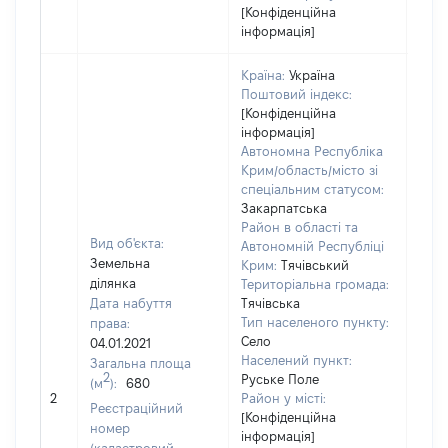
[Конфіденційна
інформація]
Країна:
Україна
Поштовий індекс:
[Конфіденційна
інформація]
Автономна Республіка
Крим/область/місто зі
спеціальним статусом:
Закарпатська
Район в області та
Вид об'єкта:
Автономній Республіці
Земельна
Крим:
Тячівський
ділянка
Територіальна громада:
Дата набуття
Тячівська
Тип населеного пункту:
права:
967
Село
04.01.2021
Тип
Населений пункт:
Загальна площа
варт
2
Руське Поле
(м
):
680
обʼє
2
Район у місті:
варт
Реєстраційний
[Конфіденційна
дату
номер
інформація]
набу