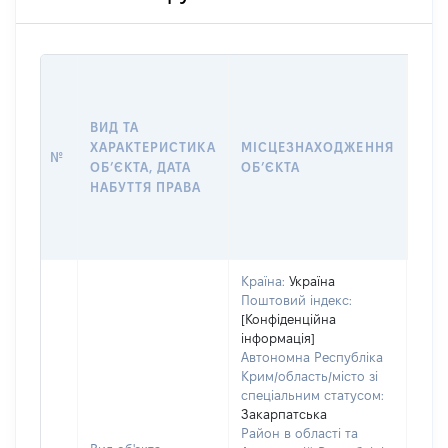
ВАР
ДАТ
НАБ
ВИД ТА
ПРА
ХАРАКТЕРИСТИКА
МІСЦЕЗНАХОДЖЕННЯ
№
ЗА
ОБʼЄКТА, ДАТА
ОБʼЄКТА
ОС
НАБУТТЯ ПРАВА
ГР
ОЦІ
ГРН
Країна:
Україна
Поштовий індекс:
[Конфіденційна
інформація]
Автономна Республіка
Крим/область/місто зі
спеціальним статусом:
Закарпатська
Район в області та