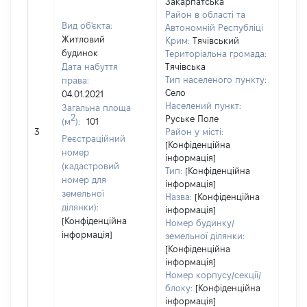
Закарпатська
Район в області та
Вид об'єкта:
Автономній Республіці
Житловий
Крим:
Тячівський
будинок
Територіальна громада:
Дата набуття
Тячівська
Тип населеного пункту:
права:
500
Село
04.01.2021
Тип
Населений пункт:
Загальна площа
варт
2
Руське Поле
(м
):
101
обʼє
3
Район у місті:
варт
Реєстраційний
[Конфіденційна
дату
номер
інформація]
набу
(кадастровий
Тип:
[Конфіденційна
пра
номер для
інформація]
земельної
Назва:
[Конфіденційна
ділянки):
інформація]
[Конфіденційна
Номер будинку/
інформація]
земельної ділянки:
[Конфіденційна
інформація]
Номер корпусу/секції/
блоку:
[Конфіденційна
інформація]