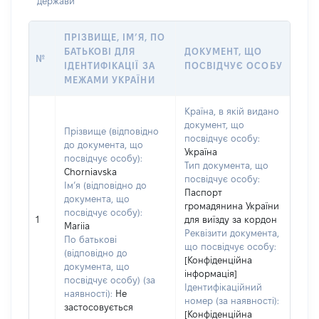
держави
ПРІЗВИЩЕ, ІМ’Я, ПО
БАТЬКОВІ ДЛЯ
ДОКУМЕНТ, ЩО
№
ІДЕНТИФІКАЦІЇ ЗА
ПОСВІДЧУЄ ОСОБУ
МЕЖАМИ УКРАЇНИ
Країна, в якій видано
документ, що
Прізвище (відповідно
посвідчує особу:
до документа, що
Україна
посвідчує особу):
Тип документа, що
Chorniavska
посвідчує особу:
Ім’я (відповідно до
Паспорт
документа, що
громадянина України
посвідчує особу):
1
для виїзду за кордон
Mariia
Реквізити документа,
По батькові
що посвідчує особу:
(відповідно до
[Конфіденційна
документа, що
інформація]
посвідчує особу) (за
Ідентифікаційний
наявності):
Не
номер (за наявності):
застосовується
[Конфіденційна