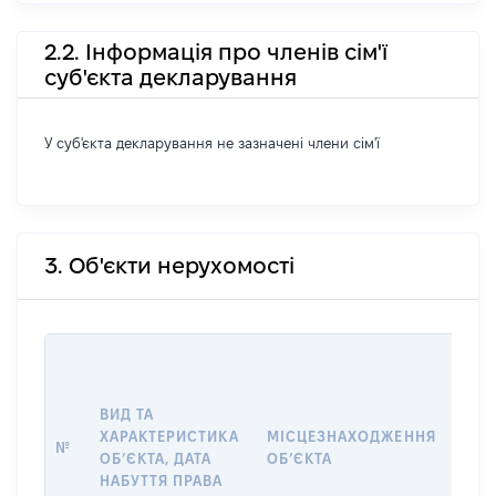
2.2. Інформація про членів сім'ї
суб'єкта декларування
У суб'єкта декларування не зазначені члени сім'ї
3. Об'єкти нерухомості
ВАР
ДАТ
НАБ
ВИД ТА
ПРА
ХАРАКТЕРИСТИКА
МІСЦЕЗНАХОДЖЕННЯ
№
ЗА
ОБʼЄКТА, ДАТА
ОБʼЄКТА
ОС
НАБУТТЯ ПРАВА
ГР