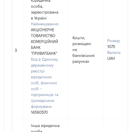
Юридична
особа,
зареєстрована
в Україні
Найменування:
АКЦІОНЕРНЕ
ТОВАРИСТВО
Кошти,
Розмір:
КОМЕРЦІЙНИЙ
розміщені
1075
БАНК
на
3
Валюта:
"ПРИВАТБАНК"
банківських
UAH
Код в Єдиному
рахунках
державному
реєстрі
юридичних
осіб, фізичних
осіб –
підприємців та
громадських
формувань:
14360570
Інша юридична
особа