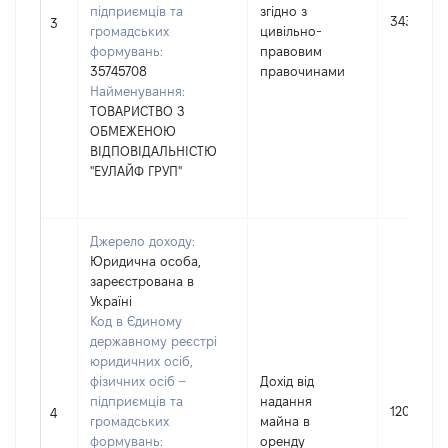
підприємців та
згідно з
3435
3
громадських
цивільно-
формувань:
правовим
35745708
правочинами
Найменування:
ТОВАРИСТВО З
ОБМЕЖЕНОЮ
ВІДПОВІДАЛЬНІСТЮ
"ЕУЛАЙФ ГРУП"
Джерело доходу:
Юридична особа,
зареєстрована в
Україні
Код в Єдиному
державному реєстрі
юридичних осіб,
фізичних осіб –
Дохід від
підприємців та
надання
12000
4
громадських
майна в
формувань:
оренду