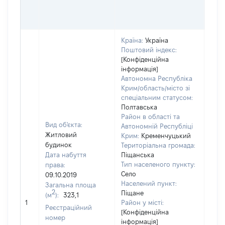
ОЦІ
ГРН
Країна:
Україна
Поштовий індекс:
[Конфіденційна
інформація]
Автономна Республіка
Крим/область/місто зі
спеціальним статусом:
Полтавська
Район в області та
Вид об'єкта:
Автономній Республіці
Житловий
Крим:
Кременчуцький
будинок
Територіальна громада:
Дата набуття
Піщанська
Тип населеного пункту:
права:
314
Село
09.10.2019
Тип
Населений пункт:
Загальна площа
варт
2
Піщане
(м
):
323,1
обʼє
1
Район у місті:
варт
Реєстраційний
[Конфіденційна
дату
номер
інформація]