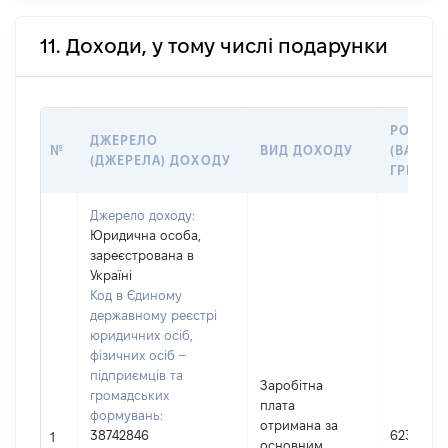
11. Доходи, у тому числі подарунки
РОЗМІР
ДЖЕРЕЛО
№
ВИД ДОХОДУ
(ВАРТІС
(ДЖЕРЕЛА) ДОХОДУ
ГРН
Джерело доходу:
Юридична особа,
зареєстрована в
Україні
Код в Єдиному
державному реєстрі
юридичних осіб,
фізичних осіб –
підприємців та
Заробітна
громадських
плата
формувань:
отримана за
38742846
623691
1
основним