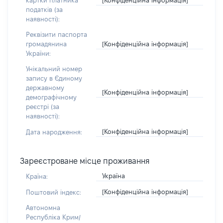
картки платника
податків (за
наявності):
Реквізити паспорта
[Конфіденційна інформація]
громадянина
України:
Унікальний номер
запису в Єдиному
державному
[Конфіденційна інформація]
демографічному
реєстрі (за
наявності):
[Конфіденційна інформація]
Дата народження:
Зареєстроване місце проживання
Україна
Країна:
[Конфіденційна інформація]
Поштовий індекс:
Автономна
Республіка Крим/