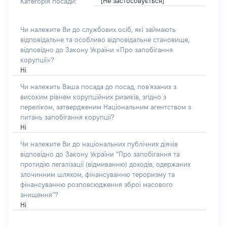
[Не застосовується]
Категорія посади:
Чи належите Ви до службових осіб, які займають
відповідальне та особливо відповідальне становище,
відповідно до Закону України «Про запобігання
корупції»?
Ні
Чи належить Ваша посада до посад, пов'язаних з
високим рівнем корупційних ризиків, згідно з
переліком, затвердженим Національним агентством з
питань запобігання корупції?
Ні
Чи належите Ви до національних публічних діячів
відповідно до Закону України “Про запобігання та
протидію легалізації (відмиванню) доходів, одержаних
злочинним шляхом, фінансуванню тероризму та
фінансуванню розповсюдження зброї масового
знищення”?
Ні