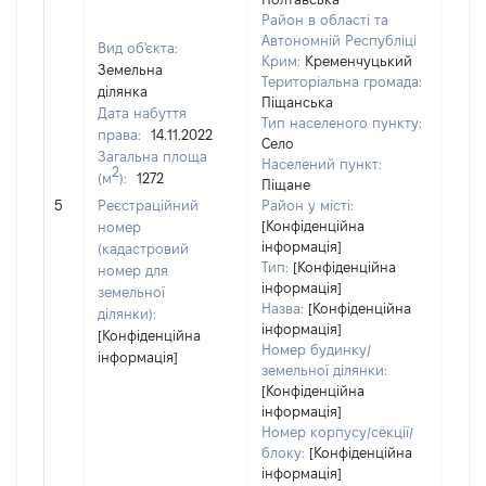
Район в області та
Автономній Республіці
Вид об'єкта:
Крим:
Кременчуцький
Земельна
Територіальна громада:
ділянка
Піщанська
Дата набуття
Тип населеного пункту:
5315
права:
14.11.2022
Село
Тип
Загальна площа
Населений пункт:
варт
2
(м
):
1272
Піщане
обʼє
5
Реєстраційний
Район у місті:
варт
[Конфіденційна
номер
дату
інформація]
(кадастровий
набу
Тип:
[Конфіденційна
номер для
пра
інформація]
земельної
Назва:
[Конфіденційна
ділянки):
інформація]
[Конфіденційна
Номер будинку/
інформація]
земельної ділянки:
[Конфіденційна
інформація]
Номер корпусу/секції/
блоку:
[Конфіденційна
інформація]