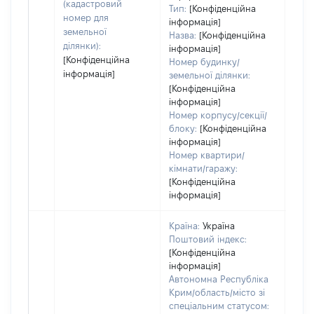
набу
(кадастровий
Тип:
[Конфіденційна
пра
номер для
інформація]
земельної
Назва:
[Конфіденційна
ділянки):
інформація]
[Конфіденційна
Номер будинку/
інформація]
земельної ділянки:
[Конфіденційна
інформація]
Номер корпусу/секції/
блоку:
[Конфіденційна
інформація]
Номер квартири/
кімнати/гаражу:
[Конфіденційна
інформація]
Країна:
Україна
Поштовий індекс:
[Конфіденційна
інформація]
Автономна Республіка
Крим/область/місто зі
спеціальним статусом: