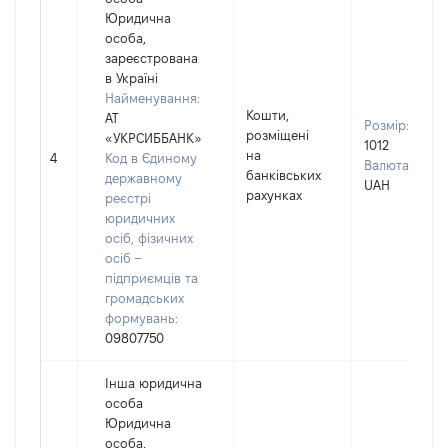
Юридична
особа,
зареєстрована
в Україні
Найменування:
Кошти,
АТ
Розмір:
розміщені
«УКРСИББАНК»
1012
на
4
Код в Єдиному
Валюта:
банківських
державному
UAH
рахунках
реєстрі
юридичних
осіб, фізичних
осіб –
підприємців та
громадських
формувань:
09807750
Інша юридична
особа
Юридична
особа,