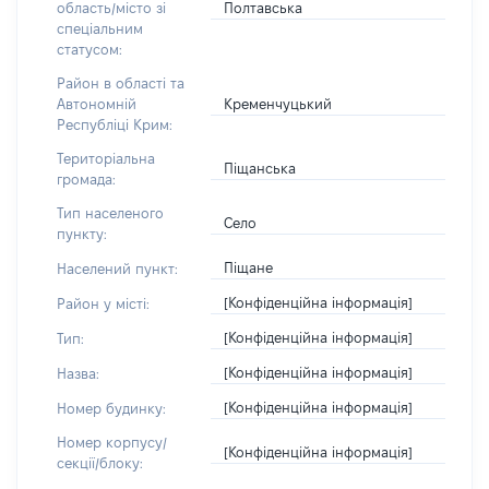
Полтавська
область/місто зі
спеціальним
статусом:
Район в області та
Кременчуцький
Автономній
Республіці Крим:
Територіальна
Піщанська
громада:
Тип населеного
Село
пункту:
Піщане
Населений пункт:
[Конфіденційна інформація]
Район у місті:
[Конфіденційна інформація]
Тип:
[Конфіденційна інформація]
Назва:
[Конфіденційна інформація]
Номер будинку:
Номер корпусу/
[Конфіденційна інформація]
секції/блоку: