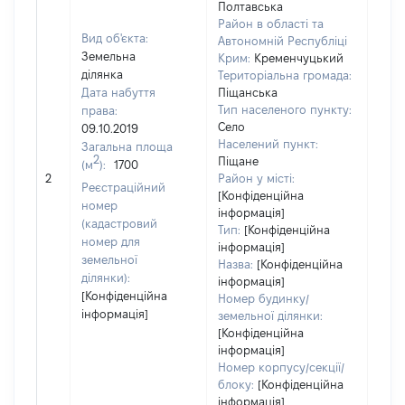
Полтавська
Район в області та
Вид об'єкта:
Автономній Республіці
Земельна
Крим:
Кременчуцький
ділянка
Територіальна громада:
Дата набуття
Піщанська
Тип населеного пункту:
права:
335
Село
09.10.2019
Тип
Населений пункт:
Загальна площа
варт
2
Піщане
(м
):
1700
обʼє
2
Район у місті:
варт
Реєстраційний
[Конфіденційна
дату
номер
інформація]
набу
(кадастровий
Тип:
[Конфіденційна
пра
номер для
інформація]
земельної
Назва:
[Конфіденційна
ділянки):
інформація]
[Конфіденційна
Номер будинку/
інформація]
земельної ділянки:
[Конфіденційна
інформація]
Номер корпусу/секції/
блоку:
[Конфіденційна
інформація]