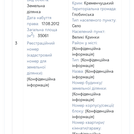
Крим:
Кременчуцький
Земельна
Територіальна громада:
ділянка
Глобинська
Дата набуття
Тип населеного пункту:
1210
права:
17.08.2012
Село
Тип
Загальна площа
Населений пункт:
варт
2
(м
):
35061
Великі Кринки
обʼє
Район у місті:
3
Реєстраційний
варт
[Конфіденційна
номер
ост
інформація]
(кадастровий
гро
Тип:
[Конфіденційна
номер для
оці
інформація]
земельної
Назва:
[Конфіденційна
ділянки):
інформація]
[Конфіденційна
Номер будинку/
інформація]
земельної ділянки:
[Конфіденційна
інформація]
Номер корпусу/секції/
блоку:
[Конфіденційна
інформація]
Номер квартири/
кімнати/гаражу:
[Конфіденційна