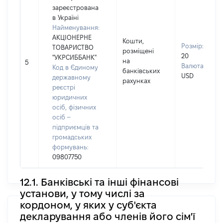
зареєстрована
в Україні
Найменування:
АКЦІОНЕРНЕ
Кошти,
Розмір:
ТОВАРИСТВО
розміщені
20
"УКРСИББАНК"
на
5
Валюта:
Код в Єдиному
банківських
USD
державному
рахунках
реєстрі
юридичних
осіб, фізичних
осіб –
підприємців та
громадських
формувань:
09807750
12.1. Банківські та інші фінансові
установи, у тому числі за
кордоном, у яких у суб'єкта
декларування або членів його сім'ї