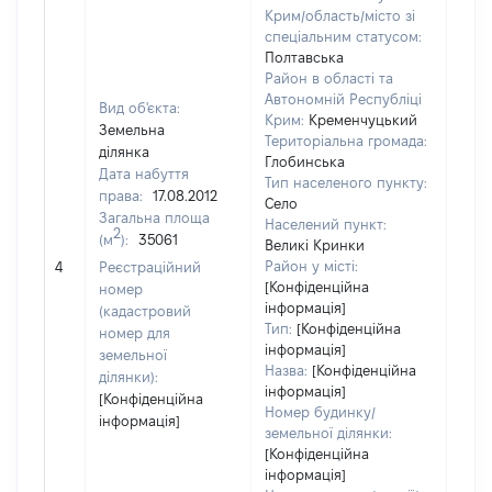
Крим/область/місто зі
спеціальним статусом:
Полтавська
Район в області та
Автономній Республіці
Вид об'єкта:
Крим:
Кременчуцький
Земельна
Територіальна громада:
ділянка
Глобинська
Дата набуття
Тип населеного пункту:
1209
права:
17.08.2012
Село
Тип
Загальна площа
Населений пункт:
варт
2
(м
):
35061
Великі Кринки
обʼє
Район у місті:
4
Реєстраційний
варт
[Конфіденційна
номер
ост
інформація]
(кадастровий
гро
Тип:
[Конфіденційна
номер для
оці
інформація]
земельної
Назва:
[Конфіденційна
ділянки):
інформація]
[Конфіденційна
Номер будинку/
інформація]
земельної ділянки:
[Конфіденційна
інформація]