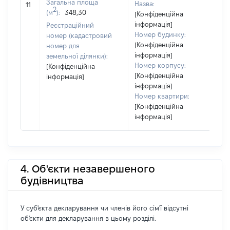
Загальна площа
Назва:
3
11
2
(м
):
348,30
[Конфіденційна
інформація]
Реєстраційний
Номер будинку:
номер (кадастровий
[Конфіденційна
номер для
інформація]
земельної ділянки):
Номер корпусу:
[Конфіденційна
[Конфіденційна
інформація]
інформація]
Номер квартири:
[Конфіденційна
інформація]
4. Об'єкти незавершеного
будівництва
У суб'єкта декларування чи членів його сім'ї відсутні
об'єкти для декларування в цьому розділі.