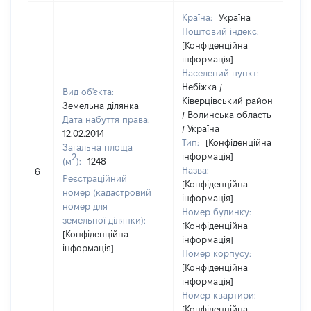
Країна:
Україна
Поштовий індекс:
[Конфіденційна
інформація]
Населений пункт:
Небіжка /
Вид об'єкта:
Ківерцівський район
Земельна ділянка
/ Волинська область
Дата набуття права:
/ Україна
12.02.2014
Тип:
[Конфіденційна
Загальна площа
інформація]
2
(м
):
1248
[
Назва:
6
з
Реєстраційний
[Конфіденційна
номер (кадастровий
інформація]
номер для
Номер будинку:
земельної ділянки):
[Конфіденційна
[Конфіденційна
інформація]
інформація]
Номер корпусу:
[Конфіденційна
інформація]
Номер квартири:
[Конфіденційна