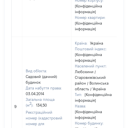
Номер корпусу:
[Конфіденційна
інформація]
Номер квартири:
[Конфіденційна
інформація]
Країна:
Україна
Поштовий індекс:
[Конфіденційна
інформація]
Населений пункт:
Вид об'єкта:
Любохини /
Садовий (дачний)
Старовижівський
будинок
район / Волинська
Дата набуття права:
область / Україна
03.04.2014
Тип:
[Конфіденційна
Загальна площа
інформація]
2
(м
):
134,50
Назва:
5
9
[Конфіденційна
Реєстраційний
інформація]
номер (кадастровий
Номер будинку:
номер для