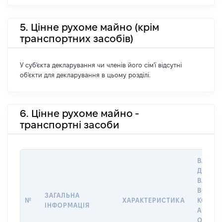
5. Цінне рухоме майно (крім
транспортних засобів)
У суб'єкта декларування чи членів його сім'ї відсутні
об'єкти для декларування в цьому розділі.
6. Цінне рухоме майно -
транспортні засоби
ВАРТІС
ДАТУ Н
ВЛАСН
ВОЛОД
ЗАГАЛЬНА
№
ХАРАКТЕРИСТИКА
КОРИС
ІНФОРМАЦІЯ
АБО З
ОСТА