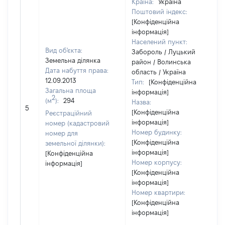
Країна:
Україна
Поштовий індекс:
[Конфіденційна
інформація]
Населений пункт:
Вид об'єкта:
Забороль / Луцький
Земельна ділянка
район / Волинська
Дата набуття права:
область / Україна
12.09.2013
Тип:
[Конфіденційна
Загальна площа
інформація]
2
(м
):
294
Назва:
[
5
[Конфіденційна
з
Реєстраційний
інформація]
номер (кадастровий
Номер будинку:
номер для
[Конфіденційна
земельної ділянки):
інформація]
[Конфіденційна
Номер корпусу:
інформація]
[Конфіденційна
інформація]
Номер квартири:
[Конфіденційна
інформація]