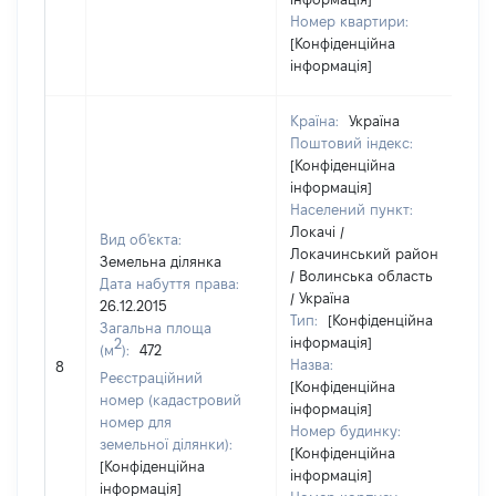
Номер квартири:
[Конфіденційна
інформація]
Країна:
Україна
Поштовий індекс:
[Конфіденційна
інформація]
Населений пункт:
Локачі /
Вид об'єкта:
Локачинський район
Земельна ділянка
/ Волинська область
Дата набуття права:
/ Україна
26.12.2015
Тип:
[Конфіденційна
Загальна площа
інформація]
2
(м
):
472
Назва:
1
8
Реєстраційний
[Конфіденційна
номер (кадастровий
інформація]
номер для
Номер будинку:
земельної ділянки):
[Конфіденційна
[Конфіденційна
інформація]
інформація]