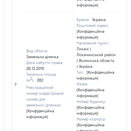
інформація]
Країна:
Україна
Поштовий індекс:
[Конфіденційна
інформація]
Населений пункт:
Локачі /
Вид об'єкта:
Локачинський район
Земельна ділянка
/ Волинська область
Дата набуття права:
/ Україна
26.12.2015
Тип:
[Конфіденційна
Загальна площа
інформація]
2
(м
):
282
Назва:
1
7
Реєстраційний
[Конфіденційна
номер (кадастровий
інформація]
номер для
Номер будинку:
земельної ділянки):
[Конфіденційна
[Конфіденційна
інформація]
інформація]
Номер корпусу:
[Конфіденційна
інформація]