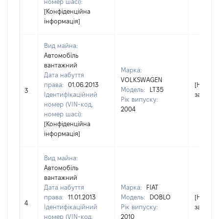
номер шасі):
[Конфіденційна
інформація]
Вид майна:
Автомобіль
вантажний
Марка:
Дата набуття
VOLKSWAGEN
права:
01.06.2013
[Не
Модель:
LT35
3
Ідентифікаційний
застосо
Рік випуску:
номер (VIN-код,
2004
номер шасі):
[Конфіденційна
інформація]
Вид майна:
Автомобіль
вантажний
Дата набуття
Марка:
FIAT
права:
11.01.2013
Модель:
DOBLO
[Не
4
Ідентифікаційний
Рік випуску:
застосо
номер (VIN-код,
2010