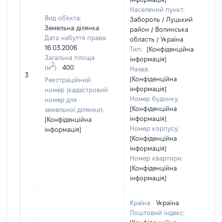
Населений пункт:
Вид об'єкта:
Забороль / Луцький
Земельна ділянка
район / Волинська
Дата набуття права:
область / Україна
16.03.2006
Тип:
[Конфіденційна
Загальна площа
інформація]
2
(м
):
400
Назва:
[
3
[Конфіденційна
з
Реєстраційний
інформація]
номер (кадастровий
Номер будинку:
номер для
[Конфіденційна
земельної ділянки):
інформація]
[Конфіденційна
Номер корпусу:
інформація]
[Конфіденційна
інформація]
Номер квартири:
[Конфіденційна
інформація]
Країна:
Україна
Поштовий індекс: