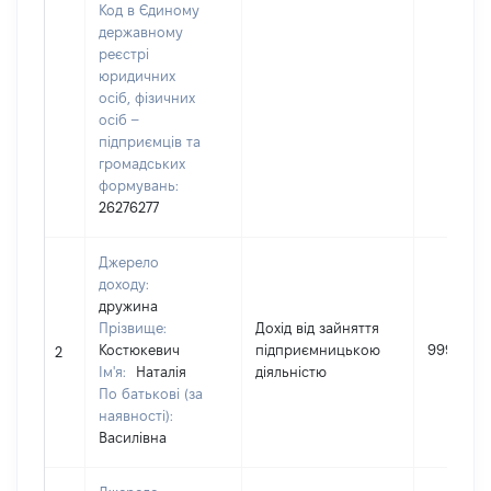
Код в Єдиному
державному
реєстрі
юридичних
осіб, фізичних
осіб –
підприємців та
громадських
формувань:
26276277
Джерело
доходу:
дружина
Прізвище:
Дохід від зайняття
Костюкевич
підприємницькою
999550
2
Ім'я:
Наталія
діяльністю
По батькові (за
наявності):
Василівна