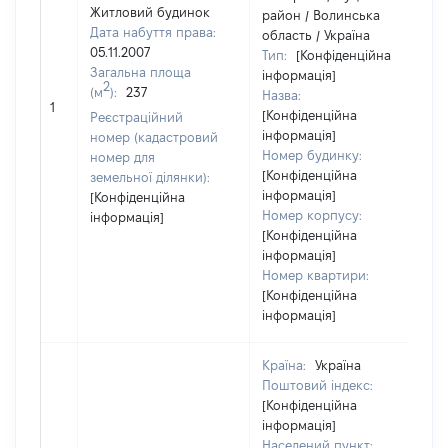
Житловий будинок
район / Волинська
Дата набуття права:
область / Україна
05.11.2007
Тип:
[Конфіденційна
Загальна площа
інформація]
2
(м
):
237
Назва:
3
1
[Конфіденційна
Реєстраційний
інформація]
номер (кадастровий
Номер будинку:
номер для
[Конфіденційна
земельної ділянки):
інформація]
[Конфіденційна
Номер корпусу:
інформація]
[Конфіденційна
інформація]
Номер квартири:
[Конфіденційна
інформація]
Країна:
Україна
Поштовий індекс:
[Конфіденційна
інформація]
Населений пункт: