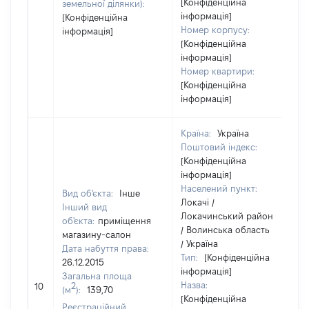
[Конфіденційна
земельної ділянки):
інформація]
[Конфіденційна
Номер корпусу:
інформація]
[Конфіденційна
інформація]
Номер квартири:
[Конфіденційна
інформація]
Країна:
Україна
Поштовий індекс:
[Конфіденційна
інформація]
Населений пункт:
Вид об'єкта:
Інше
Локачі /
Інший вид
Локачинський район
об'єкта:
приміщення
/ Волинська область
магазину-салон
/ Україна
Дата набуття права:
Тип:
[Конфіденційна
26.12.2015
інформація]
Загальна площа
Назва:
1
2
10
(м
):
139,70
[Конфіденційна
Реєстраційний