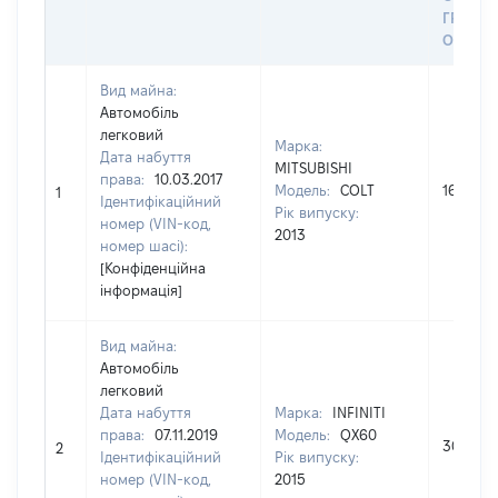
ГРОШ
ОЦІНК
Вид майна:
Автомобіль
легковий
Марка:
Дата набуття
MITSUBISHI
права:
10.03.2017
Модель:
COLT
164600
1
Ідентифікаційний
Рік випуску:
номер (VIN-код,
2013
номер шасі):
[Конфіденційна
інформація]
Вид майна:
Автомобіль
легковий
Дата набуття
Марка:
INFINITI
права:
07.11.2019
Модель:
QX60
306750
2
Ідентифікаційний
Рік випуску:
номер (VIN-код,
2015