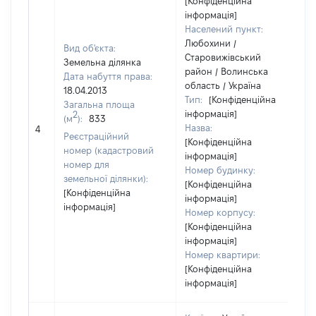
[Конфіденційна
інформація]
Населений пункт:
Любохини /
Вид об'єкта:
Старовижівський
Земельна ділянка
район / Волинська
Дата набуття права:
область / Україна
18.04.2013
Тип:
[Конфіденційна
Загальна площа
інформація]
2
(м
):
833
[
Назва:
4
з
Реєстраційний
[Конфіденційна
номер (кадастровий
інформація]
номер для
Номер будинку:
земельної ділянки):
[Конфіденційна
[Конфіденційна
інформація]
інформація]
Номер корпусу:
[Конфіденційна
інформація]
Номер квартири:
[Конфіденційна
інформація]