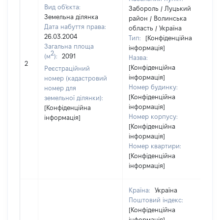
Вид об'єкта:
Забороль / Луцький
Земельна ділянка
район / Волинська
Дата набуття права:
область / Україна
26.03.2004
Тип:
[Конфіденційна
Загальна площа
інформація]
2
(м
):
2091
Назва:
[
2
[Конфіденційна
з
Реєстраційний
інформація]
номер (кадастровий
Номер будинку:
номер для
[Конфіденційна
земельної ділянки):
інформація]
[Конфіденційна
Номер корпусу:
інформація]
[Конфіденційна
інформація]
Номер квартири:
[Конфіденційна
інформація]
Країна:
Україна
Поштовий індекс:
[Конфіденційна
інформація]