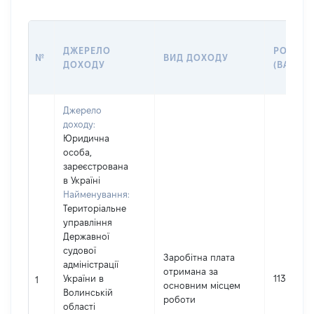
ДЖЕРЕЛО
РОЗМІР
№
ВИД ДОХОДУ
ДОХОДУ
(ВАРТІС
Джерело
доходу:
Юридична
особа,
зареєстрована
в Україні
Найменування:
Територіальне
управління
Державної
судової
Заробітна плата
адміністрації
отримана за
України в
1135561
1
основним місцем
Волинській
роботи
області