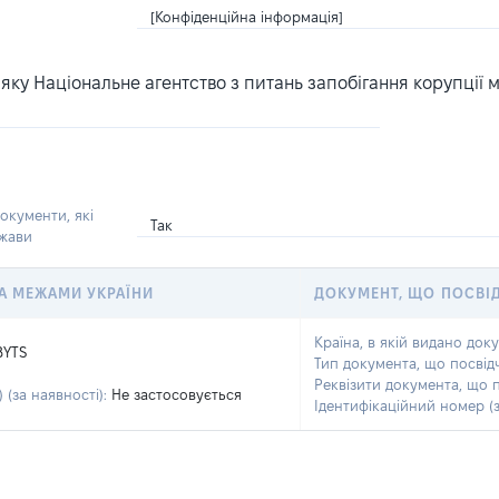
[Конфіденційна інформація]
ку Національне агентство з питань запобігання корупції 
окументи, які
Так
ржави
 ЗА МЕЖАМИ УКРАЇНИ
ДОКУМЕНТ, ЩО ПОСВІ
Країна, в якій видано док
BYTS
Тип документа, що посвід
Реквізити документа, що 
 (за наявності):
Не застосовується
Ідентифікаційний номер (з