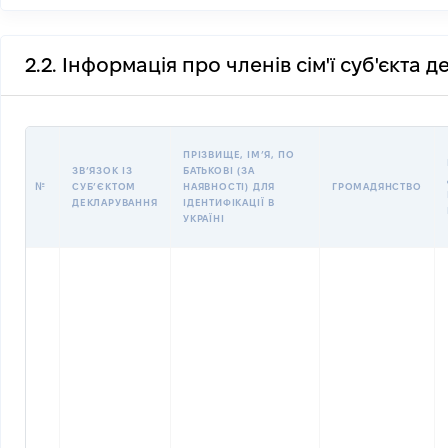
2.2. Інформація про членів сім'ї суб'єкта 
ПРІЗВИЩЕ, ІМʼЯ, ПО
ЗВʼЯЗОК ІЗ
БАТЬКОВІ (ЗА
№
СУБʼЄКТОМ
НАЯВНОСТІ) ДЛЯ
ГРОМАДЯНСТВО
ДЕКЛАРУВАННЯ
ІДЕНТИФІКАЦІЇ В
УКРАЇНІ