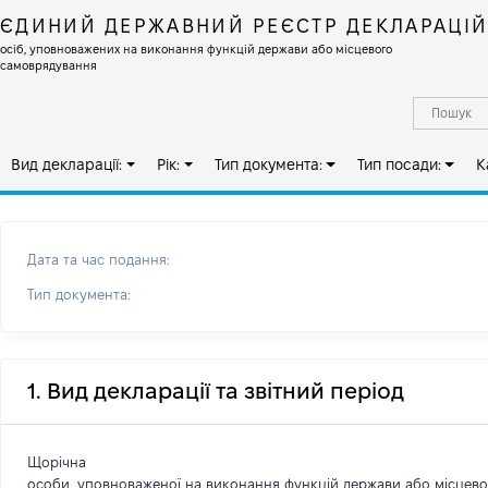
ЄДИНИЙ ДЕРЖАВНИЙ РЕЄСТР ДЕКЛАРАЦІ
осіб, уповноважених на виконання функцій держави або місцевого
самоврядування
Вид декларації:
Рік:
Тип документа:
Тип посади:
К
Дата та час подання:
Тип документа:
1. Вид декларації та звітний період
Щорічна
особи, уповноваженої на виконання функцій держави або місцев