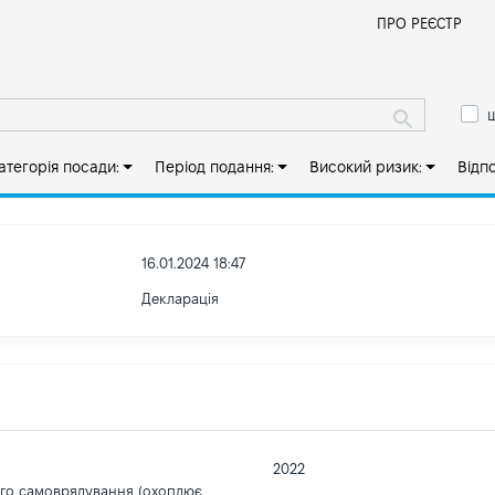
Й
ПРО РЕЄСТР
ш
атегорія посади:
Період подання:
Високий ризик:
Відп
16.01.2024 18:47
Декларація
2022
ого самоврядування (охоплює