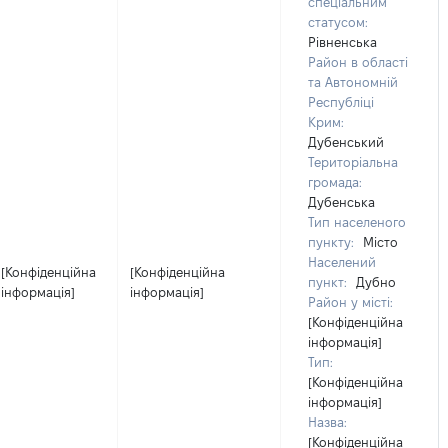
спеціальним
статусом:
Рівненська
Район в області
та Автономній
Республіці
Крим:
Дубенський
Територіальна
громада:
Дубенська
Тип населеного
пункту:
Місто
Населений
[Конфіденційна
[Конфіденційна
пункт:
Дубно
інформація]
інформація]
Район у місті:
[Конфіденційна
інформація]
Тип:
[Конфіденційна
інформація]
Назва:
[Конфіденційна