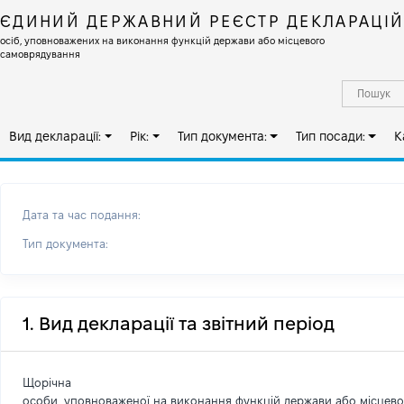
ЄДИНИЙ ДЕРЖАВНИЙ РЕЄСТР ДЕКЛАРАЦІ
осіб, уповноважених на виконання функцій держави або місцевого
самоврядування
Вид декларації:
Рік:
Тип документа:
Тип посади:
К
Дата та час подання:
Тип документа:
1. Вид декларації та звітний період
Щорічна
особи, уповноваженої на виконання функцій держави або місцев