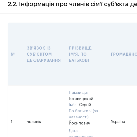
2.2. Інформація про членів сім'ї суб'єкта 
ЗВ'ЯЗОК ІЗ
ПРІЗВИЩЕ,
№
СУБ'ЄКТОМ
ІМ'Я, ПО
ГРОМАДЯН
ДЕКЛАРУВАННЯ
БАТЬКОВІ
Прізвище:
Готовицький
Ім'я:
Сергій
По батькові (за
наявності):
1
чоловік
Україна
Йосипович
Дата
народження: