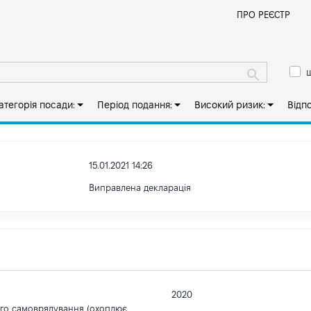
Й
ПРО РЕЄСТР
ш
атегорія посади:
Період подання:
Високий ризик:
Відп
15.01.2021 14:26
Виправлена декларація
2020
ого самоврядування (охоплює