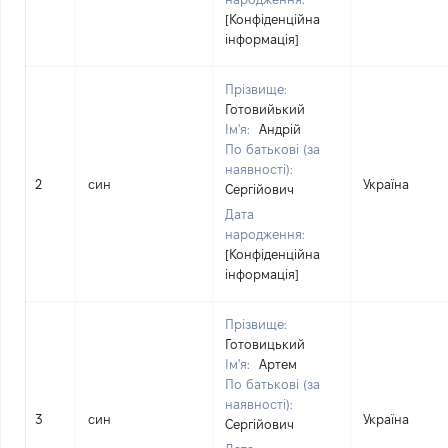
[Конфіденційна
інформація]
Прізвище:
Готовийький
Ім'я:
Андрій
По батькові (за
наявності):
2
син
Україна
Сергійович
Дата
народження:
[Конфіденційна
інформація]
Прізвище:
Готовицький
Ім'я:
Артем
По батькові (за
наявності):
3
син
Україна
Сергійович