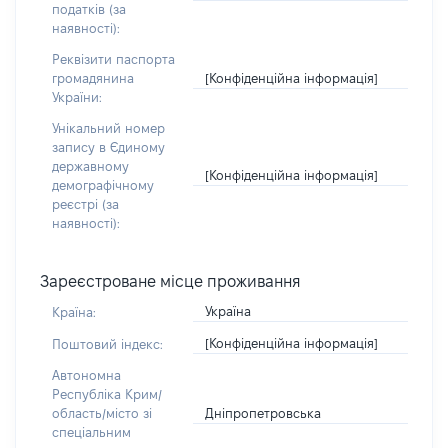
податків (за
наявності):
Реквізити паспорта
[Конфіденційна інформація]
громадянина
України:
Унікальний номер
запису в Єдиному
державному
[Конфіденційна інформація]
демографічному
реєстрі (за
наявності):
Зареєстроване місце проживання
Україна
Країна:
[Конфіденційна інформація]
Поштовий індекс:
Автономна
Республіка Крим/
Дніпропетровська
область/місто зі
спеціальним