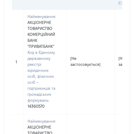
СЕЙФУ 
Найменування:
АКЦІОНЕРНЕ
ТОВАРИСТВО
КОМЕРЦІЙНИЙ
БАНК
"ПРИВАТБАНК"
Код в Єдиному
державному
[Не
[Не
1
реєстрі
застосовується]
застосо
юридичних
осіб, фізичних
осіб –
підприємців та
громадських
формувань:
14360570
Найменування:
АКЦІОНЕРНЕ
ТОВАРИСТВО