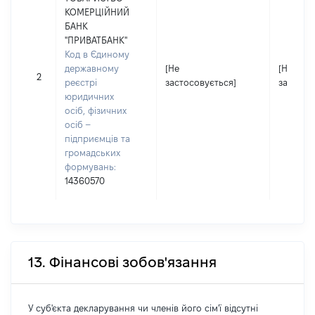
КОМЕРЦІЙНИЙ
БАНК
"ПРИВАТБАНК"
Код в Єдиному
державному
[Не
[Не
2
реєстрі
застосовується]
застосо
юридичних
осіб, фізичних
осіб –
підприємців та
громадських
формувань:
14360570
13. Фінансові зобов'язання
У суб'єкта декларування чи членів його сім'ї відсутні