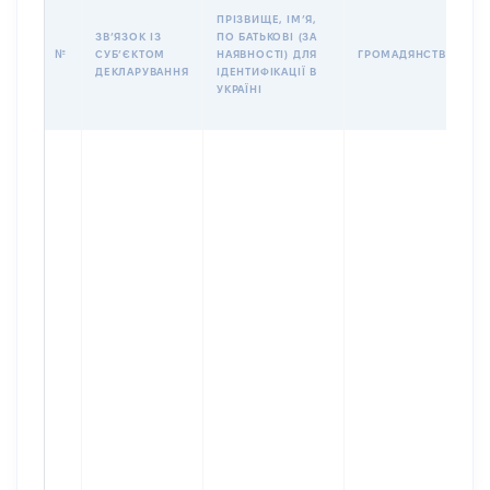
ПРІЗВИЩЕ, ІМʼЯ,
ЗВʼЯЗОК ІЗ
ПО БАТЬКОВІ (ЗА
№
СУБʼЄКТОМ
НАЯВНОСТІ) ДЛЯ
ГРОМАДЯНСТВО
ДЕКЛАРУВАННЯ
ІДЕНТИФІКАЦІЇ В
УКРАЇНІ