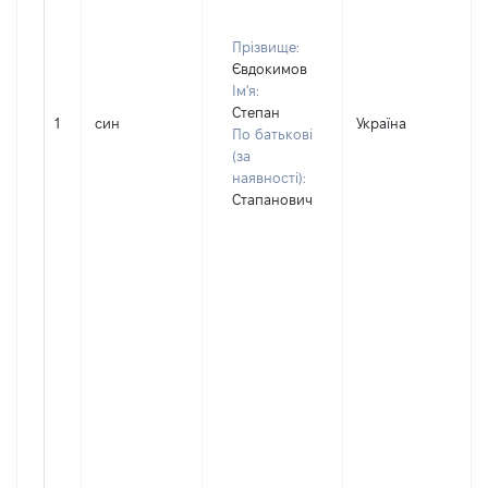
Прізвище:
Євдокимов
Ім'я:
Степан
1
син
Україна
По батькові
(за
наявності):
Стапанович