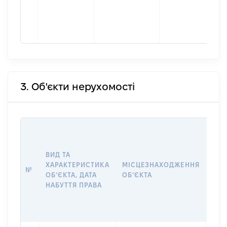
3. Об'єкти нерухомості
ВАР
ДАТ
НАБ
ВИД ТА
ПРА
ХАРАКТЕРИСТИКА
МІСЦЕЗНАХОДЖЕННЯ
№
ЗА
ОБʼЄКТА, ДАТА
ОБʼЄКТА
ОС
НАБУТТЯ ПРАВА
ГР
ОЦІ
ГРН