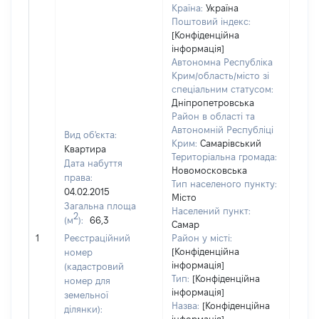
Країна:
Україна
Поштовий індекс:
[Конфіденційна
інформація]
Автономна Республіка
Крим/область/місто зі
спеціальним статусом:
Дніпропетровська
Район в області та
Автономній Республіці
Вид об'єкта:
Крим:
Самарівський
Квартира
Територіальна громада:
Дата набуття
Новомосковська
права:
Тип населеного пункту:
4131
04.02.2015
Місто
Тип
Загальна площа
Населений пункт:
варт
2
(м
):
66,3
Самар
обʼє
1
Реєстраційний
Район у місті:
варт
[Конфіденційна
номер
дату
інформація]
(кадастровий
набу
Тип:
[Конфіденційна
номер для
пра
інформація]
земельної
Назва:
[Конфіденційна
ділянки):