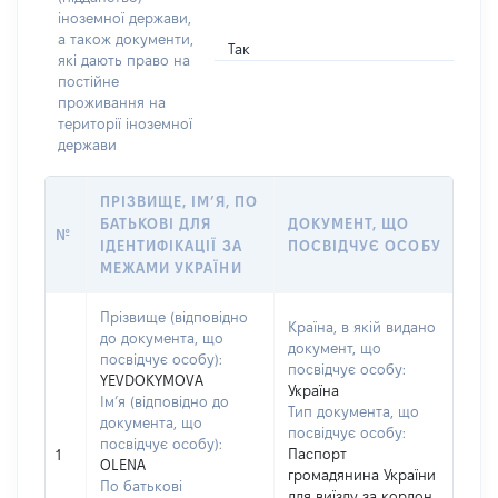
іноземної держави,
а також документи,
Так
які дають право на
постійне
проживання на
території іноземної
держави
ПРІЗВИЩЕ, ІМ’Я, ПО
БАТЬКОВІ ДЛЯ
ДОКУМЕНТ, ЩО
№
ІДЕНТИФІКАЦІЇ ЗА
ПОСВІДЧУЄ ОСОБУ
МЕЖАМИ УКРАЇНИ
Прізвище (відповідно
Країна, в якій видано
до документа, що
документ, що
посвідчує особу):
посвідчує особу:
YEVDOKYMOVA
Україна
Ім’я (відповідно до
Тип документа, що
документа, що
посвідчує особу:
посвідчує особу):
Паспорт
1
OLENA
громадянина України
По батькові
для виїзду за кордон