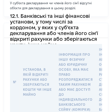
У суб'єкта декларування чи членів його сім'ї відсутні
об'єкти для декларування в цьому розділі.
12.1. Банківські та інші фінансові
установи, у тому числі за
кордоном, у яких у суб'єкта
декларування або членів його сім'ї
відкриті рахунки або зберігаються
кошти, інше майно
ІНФОР
ІНФОРМАЦІЯ ПРО
ІНШУ 
ІНШУ ФІЗИЧНУ
АБО Ю
АБО ЮРИДИЧНУ
ОСОБУ,
УСТАНОВА, В
ОСОБУ, ЯКА МАЄ
ВІДКР
ЯКІЙ ВІДКРИТІ
ПРАВО
РАХУНО
РАХУНКИ АБО
РОЗПОРЯДЖАТИСЯ
СУБ’ЄК
№
ЗБЕРІГАЮТЬСЯ
ТАКИМ РАХУНКОМ
ДЕКЛА
КОШТИ ЧИ ІНШЕ
АБО МАЄ ДОСТУП
АБО ЧЛ
МАЙНО
ДО
СІМ’Ї 
ІНДИВІДУАЛЬНОГО
ДОГОВ
БАНКІВСЬКОГО
ІНДИВ
СЕЙФУ (КОМІРКИ)
БАНКІ