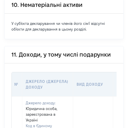
10. Нематеріальні активи
У суб'єкта декларування чи членів його сім'ї відсутні
об'єкти для декларування в цьому розділі.
11. Доходи, у тому числі подарунки
РОЗМ
ДЖЕРЕЛО (ДЖЕРЕЛА)
№
ВИД ДОХОДУ
(ВАРТ
ДОХОДУ
ГРН
Джерело доходу:
Юридична особа,
зареєстрована в
Україні
Код в Єдиному