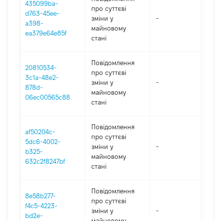
435099ba-
про суттєві
d763-45ee-
зміни y
-
202
a398-
майновому
ea379e64e85f
стані
Повідомлення
20810534-
про суттєві
3c1a-48e2-
зміни y
-
202
878d-
майновому
06ec00565c88
стані
Повідомлення
af50204c-
про суттєві
5dc6-4002-
зміни y
-
202
b325-
майновому
632c2f8247bf
стані
Повідомлення
8e58b277-
про суттєві
f4c5-4223-
зміни y
-
202
bd2e-
майновому