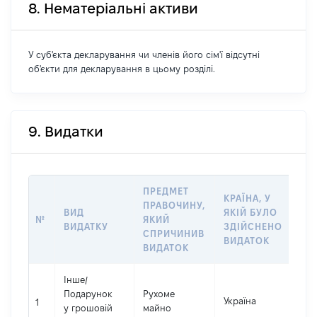
8. Нематеріальні активи
У суб'єкта декларування чи членів його сім'ї відсутні
об'єкти для декларування в цьому розділі.
9. Видатки
ПРЕДМЕТ
КРАЇНА, У
ПРАВОЧИНУ,
ВИД
ЯКІЙ БУЛО
РО
№
ЯКИЙ
ВИДАТКУ
ЗДІЙСНЕНО
ВИ
СПРИЧИНИВ
ВИДАТОК
ВИДАТОК
Інше
/
Подарунок
Рухоме
Україна
373
1
у грошовій
майно