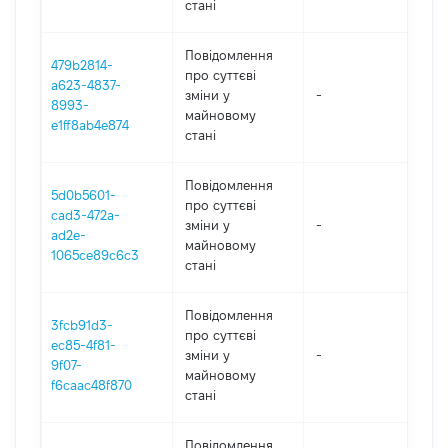
стані
Повідомлення
479b2814-
про суттєві
a623-4837-
зміни y
-
202
8993-
майновому
e1ff8ab4e874
стані
Повідомлення
5d0b5601-
про суттєві
cad3-472a-
зміни y
-
202
ad2e-
майновому
1065ce89c6c3
стані
Повідомлення
3fcb91d3-
про суттєві
ec85-4f81-
зміни y
-
202
9f07-
майновому
f6caac48f870
стані
Повідомлення