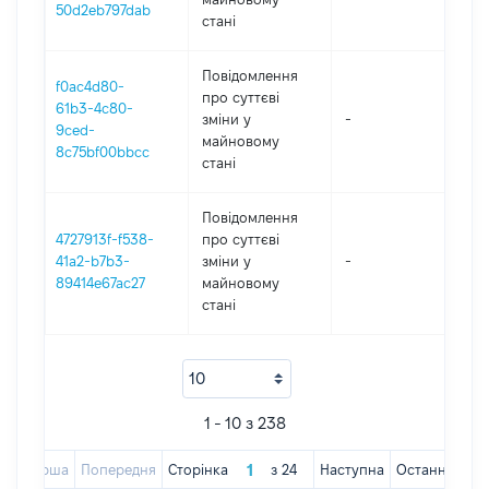
50d2eb797dab
стані
Повідомлення
f0ac4d80-
про суттєві
61b3-4c80-
зміни y
-
202
9ced-
майновому
8c75bf00bbcc
стані
Повідомлення
4727913f-f538-
про суттєві
41a2-b7b3-
зміни y
-
202
89414e67ac27
майновому
стані
1 - 10 з 238
Перша
Попередня
Сторінка
з
24
Наступна
Остання