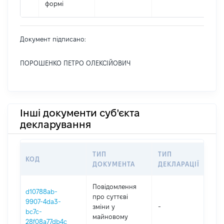
формі
Документ підписано:
ПОРОШЕНКО ПЕТРО ОЛЕКСІЙОВИЧ
Інші документи суб'єкта
декларування
ТИП
ТИП
КОД
ПЕ
ДОКУМЕНТА
ДЕКЛАРАЦІЇ
Повідомлення
d10788ab-
про суттєві
9907-4da3-
зміни y
-
202
bc7c-
майновому
28f08a77db4c