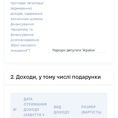
протидію легалізації
(відмиванню)
доходів, одержаних
злочинним шляхом,
фінансуванню
тероризму та
фінансуванню
розповсюдження
зброї масового
Народні депутати України
знищення”?
2. Доходи, у тому числі подарунки
ДАТА
ОТРИМАННЯ
ВИД
РОЗМІР
ІНФ
№
ДОХОДУ
ДОХОДУ
(ВАРТІСТЬ)
ПРО
(НАБУТТЯ У