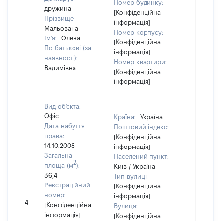
Номер будинку:
дружина
[Конфіденційна
Прізвище:
інформація]
Мальована
Номер корпусу:
Ім'я:
Олена
[Конфіденційна
По батькові (за
інформація]
наявності):
Номер квартири:
Вадимівна
[Конфіденційна
інформація]
Вид об'єкта:
Офіс
Країна:
Україна
Дата набуття
Поштовий індекс:
права:
[Конфіденційна
14.10.2008
інформація]
Загальна
Населений пункт:
2
площа (м
):
Київ / Україна
36,4
Тип вулиці:
Реєстраційний
[Конфіденційна
номер:
інформація]
4
21929
[Конфіденційна
Вулиця:
інформація]
[Конфіденційна