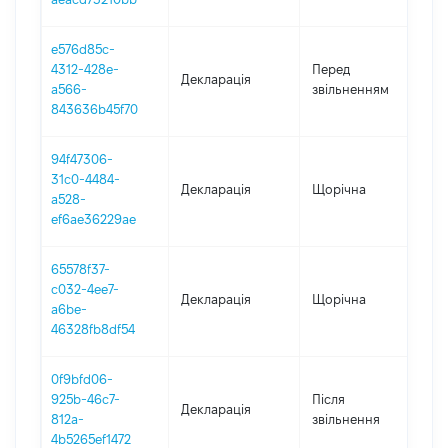
e576d85c-
01
4312-428e-
Перед
Декларація
-
a566-
звільненням
08
843636b45f70
94f47306-
31c0-4484-
Декларація
Щорічна
20
a528-
ef6ae36229ae
65578f37-
c032-4ee7-
Декларація
Щорічна
20
a6be-
46328fb8df54
0f9bfd06-
925b-46c7-
Після
Декларація
20
812a-
звільнення
4b5265ef1472