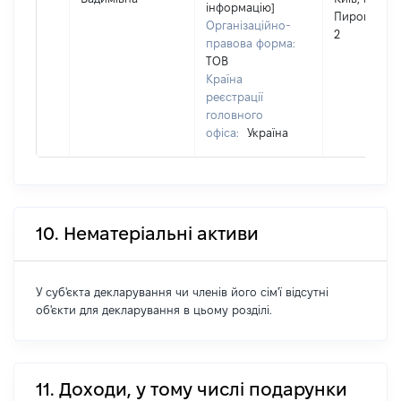
інформацію]
Пирогова,
Організаційно-
2
правова форма:
ТОВ
Країна
реєстрації
головного
офіса:
Україна
10. Нематеріальні активи
У суб'єкта декларування чи членів його сім'ї відсутні
об'єкти для декларування в цьому розділі.
11. Доходи, у тому числі подарунки