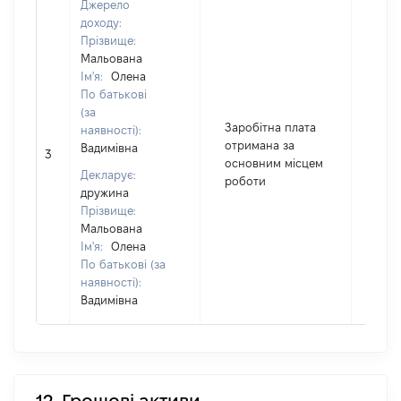
Джерело
доходу:
Прізвище:
Мальована
Ім'я:
Олена
По батькові
(за
Заробітна плата
наявності):
отримана за
Вадимівна
3
183
основним місцем
Декларує:
роботи
дружина
Прізвище:
Мальована
Ім'я:
Олена
По батькові (за
наявності):
Вадимівна