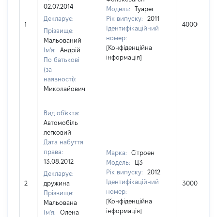
02.07.2014
Модель:
Туарег
Декларує:
Рік випуску:
2011
1
400000
Ідентифікаційний
Прізвище:
номер:
Мальований
[Конфіденційна
Ім'я:
Андрій
інформація]
По батькові
(за
наявності):
Миколайович
Вид об'єкта:
Автомобіль
легковий
Дата набуття
права:
Марка:
Сітроен
13.08.2012
Модель:
Ц3
Рік випуску:
2012
Декларує:
Ідентифікаційний
2
дружина
300000
номер:
Прізвище:
[Конфіденційна
Мальована
інформація]
Ім'я:
Олена