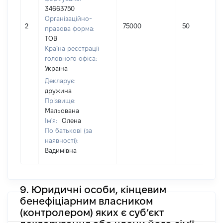
34663750
Організаційно-
2
75000
50
правова форма:
ТОВ
Країна реєстрації
головного офіса:
Україна
Декларує:
дружина
Прізвище:
Мальована
Ім'я:
Олена
По батькові (за
наявності):
Вадимівна
9. Юридичні особи, кінцевим
бенефіціарним власником
(контролером) яких є суб’єкт