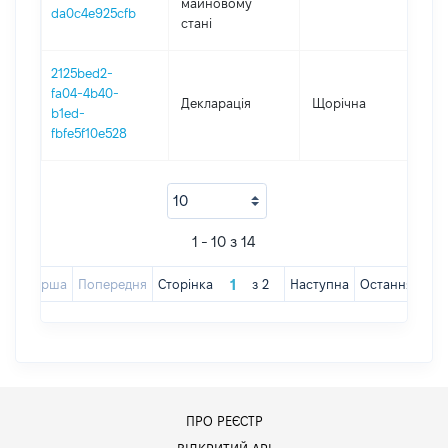
майновому
da0c4e925cfb
стані
2125bed2-
fa04-4b40-
Декларація
Щорічна
20
b1ed-
fbfe5f10e528
1 - 10 з 14
Перша
Попередня
Сторінка
з
2
Наступна
Остання
ПРО РЕЄСТР