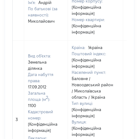
Номер корпусу:
Ім'я:
Андрій
[Конфіденційна
По батькові (за
інформація]
наявності):
Номер квартири:
Миколайович
[Конфіденційна
інформація]
Країна:
Україна
Поштовий індекс:
Вид об'єкта:
[Конфіденційна
Земельна
інформація]
ділянка
Населений пункт:
Дата набуття
Баловне /
права:
Новоодеський район
17.09.2012
/ Миколаївська
Загальна
область / Україна
2
площа (м
):
Тип вулиці:
1100
[Конфіденційна
Кадастровий
інформація]
номер:
3
1
Вулиця:
[Конфіденційна
[Конфіденційна
інформація]
інформація]
Декларує: