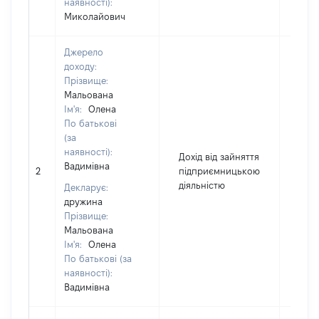
наявності):
Миколайович
Джерело
доходу:
Прізвище:
Мальована
Ім'я:
Олена
По батькові
(за
наявності):
Дохід від зайняття
Вадимівна
2
підприємницькою
7413
діяльністю
Декларує:
дружина
Прізвище:
Мальована
Ім'я:
Олена
По батькові (за
наявності):
Вадимівна