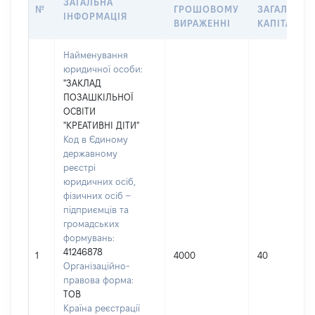
ЗАГАЛЬНА
№
ГРОШОВОМУ
ЗАГАЛЬНО
ІНФОРМАЦІЯ
ВИРАЖЕННІ
КАПІТАЛУ
Найменування
юридичної особи:
"ЗАКЛАД
ПОЗАШКІЛЬНОЇ
ОСВІТИ
"КРЕАТИВНІ ДІТИ"
Код в Єдиному
державному
реєстрі
юридичних осіб,
фізичних осіб –
підприємців та
громадських
формувань:
41246878
1
4000
40
Організаційно-
правова форма:
ТОВ
Країна реєстрації