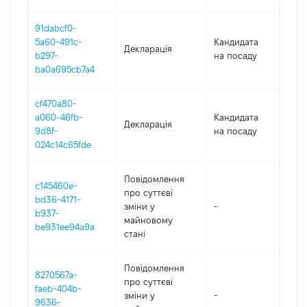
91dabcf0-
5a60-491c-
Кандидата
Декларація
20
b297-
на посаду
ba0a695cb7a4
cf470a80-
a060-46fb-
Кандидата
Декларація
20
9d8f-
на посаду
024c14c65fde
Повідомлення
c145460e-
про суттєві
bd36-4171-
зміни y
-
20
b937-
майновому
be931ee94a9a
стані
Повідомлення
8270567a-
про суттєві
faeb-404b-
зміни y
-
20
9636-