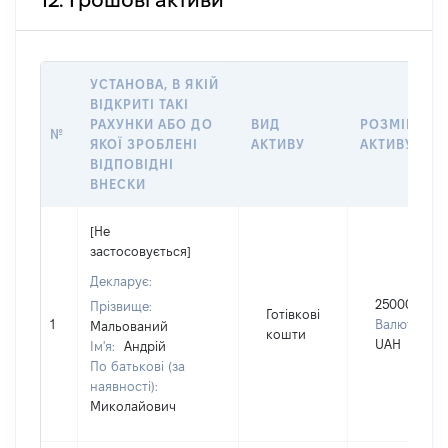
12. Грошові активи
УСТАНОВА, В ЯКІЙ
ВІДКРИТІ ТАКІ
РАХУНКИ АБО ДО
ВИД
РОЗМІР
№
ЯКОЇ ЗРОБЛЕНІ
АКТИВУ
АКТИВУ
ВІДПОВІДНІ
ВНЕСКИ
[Не
застосовується]
Декларує:
250000
Прізвище:
Готівкові
1
Валюта:
Мальований
кошти
UAH
Ім'я:
Андрій
По батькові (за
наявності):
Миколайович