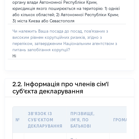
органу влади Автономної Республіки Крим,
юрисдикція якого поширюється на територію: 1) однієї
або кількох областей; 2) Автономної Республіки Крим;
3) міста Києва або Севастополя
Чи належить Ваша посада до посад, пов'язаних з
високим рівнем корупційних ризиків, згідно з
переліком, затвердженим Національним агентством з
питань запобігання корупції?
Ні
2.2. Інформація про членів сім'ї
суб'єкта декларування
ЗВ'ЯЗОК ІЗ
ПРІЗВИЩЕ,
№
СУБ'ЄКТОМ
ІМ'Я, ПО
ГРОМАДЯН
ДЕКЛАРУВАННЯ
БАТЬКОВІ