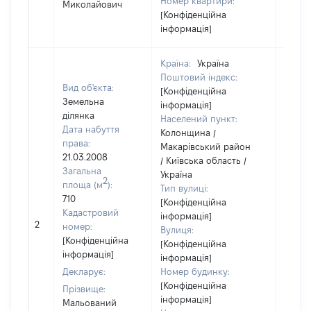
Номер квартири:
Миколайович
[Конфіденційна
інформація]
Країна:
Україна
Поштовий індекс:
Вид об'єкта:
[Конфіденційна
Земельна
інформація]
ділянка
Населений пункт:
Дата набуття
Колонщина /
права:
Макарівський район
21.03.2008
/ Київська область /
Загальна
Україна
2
площа (м
):
Тип вулиці:
710
[Конфіденційна
Кадастровий
інформація]
2
3086
номер:
Вулиця:
[Конфіденційна
[Конфіденційна
інформація]
інформація]
Декларує:
Номер будинку:
[Конфіденційна
Прізвище:
інформація]
Мальований