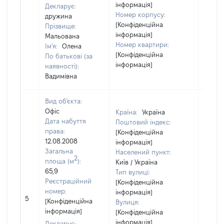
інформація]
Декларує:
Номер корпусу:
дружина
[Конфіденційна
Прізвище:
інформація]
Мальована
Номер квартири:
Ім'я:
Олена
[Конфіденційна
По батькові (за
інформація]
наявності):
Вадимівна
Вид об'єкта:
Офіс
Країна:
Україна
Дата набуття
Поштовий індекс:
права:
[Конфіденційна
12.08.2008
інформація]
Загальна
Населений пункт:
2
площа (м
):
Київ / Україна
65,9
Тип вулиці:
Реєстраційний
[Конфіденційна
номер:
інформація]
5
27243
[Конфіденційна
Вулиця:
інформація]
[Конфіденційна
інформація]
Декларує: