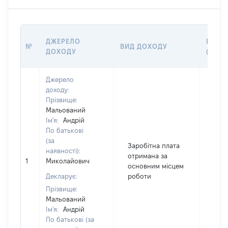
ДЖЕРЕЛО
РОЗМ
№
ВИД ДОХОДУ
ДОХОДУ
(ВАРТ
Джерело
доходу:
Прізвище:
Мальований
Ім'я:
Андрій
По батькові
(за
Заробітна плата
наявності):
отримана за
1
Миколайович
355
основним місцем
Декларує:
роботи
Прізвище:
Мальований
Ім'я:
Андрій
По батькові (за