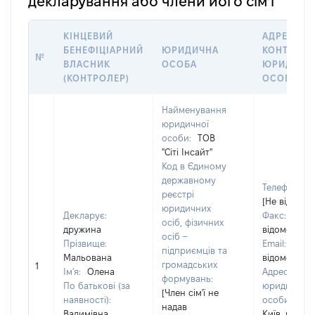
декларування або члени його сім’ї
КІНЦЕВИЙ
АДРЕСА Т
БЕНЕФІЦІАРНИЙ
ЮРИДИЧНА
КОНТАКТИ
№
ВЛАСНИК
ОСОБА
ЮРИДИЧН
(КОНТРОЛЕР)
ОСОБИ
Найменування
юридичної
особи:
ТОВ
"Сіті Інсайт"
Код в Єдиному
державному
Телефон:
реєстрі
[Не відомо]
юридичних
Декларує:
Факс:
[Не
осіб, фізичних
дружина
відомо]
осіб –
Прізвище:
Email:
[Не
підприємців та
Мальована
відомо]
громадських
1
Ім'я:
Олена
Адреса
формувань:
По батькові (за
юридичної
[Член сім'ї не
наявності):
особи:
м.
надав
Вадимівна
Київ, вул.