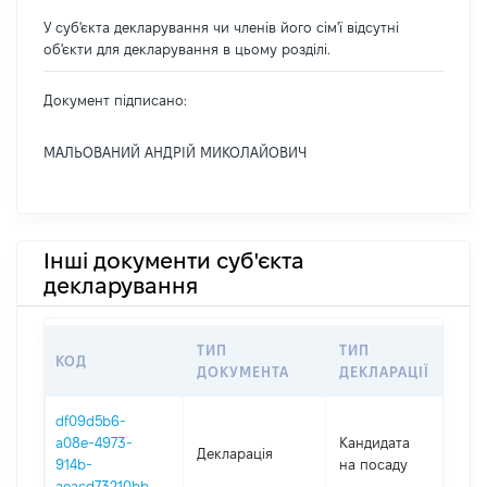
У суб'єкта декларування чи членів його сім'ї відсутні
об'єкти для декларування в цьому розділі.
Документ підписано:
МАЛЬОВАНИЙ АНДРІЙ МИКОЛАЙОВИЧ
Інші документи суб'єкта
декларування
ТИП
ТИП
КОД
П
ДОКУМЕНТА
ДЕКЛАРАЦІЇ
df09d5b6-
a08e-4973-
Кандидата
Декларація
20
914b-
на посаду
aeacd73210bb