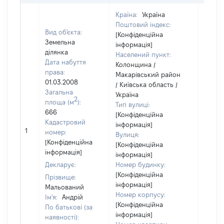
Країна:
Україна
Поштовий індекс:
Вид об'єкта:
[Конфіденційна
Земельна
інформація]
ділянка
Населений пункт:
Дата набуття
Колонщина /
права:
Макарівський район
01.03.2008
/ Київська область /
Загальна
Україна
2
площа (м
):
Тип вулиці:
666
[Конфіденційна
Кадастровий
інформація]
1
28951
номер:
Вулиця:
[Конфіденційна
[Конфіденційна
інформація]
інформація]
Декларує:
Номер будинку:
[Конфіденційна
Прізвище:
інформація]
Мальований
Номер корпусу:
Ім'я:
Андрій
[Конфіденційна
По батькові (за
інформація]
наявності):