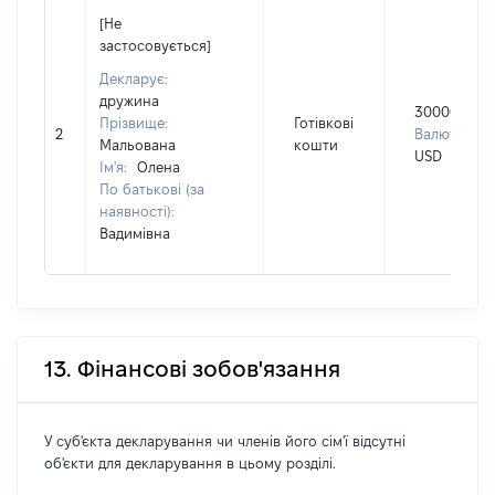
[Не
застосовується]
Декларує:
дружина
30000
Прізвище:
Готівкові
2
Валюта:
Мальована
кошти
USD
Ім'я:
Олена
По батькові (за
наявності):
Вадимівна
13. Фінансові зобов'язання
У суб'єкта декларування чи членів його сім'ї відсутні
об'єкти для декларування в цьому розділі.