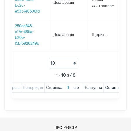
Декларація
-
bc2c-
звільненням
20
e53b7e8506fd
250cc548-
c17e-485a-
Декларація
Щорічна
2
b20e-
f5bf5926249b
1 - 10 з 48
Перша
Попередня
Сторінка
з
5
Наступна
Остання
ПРО РЕЄСТР