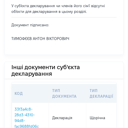
У суб'єкта декларування чи членів його сім'ї відсутні
об'єкти для декларування в цьому розділі.
Документ підписано:
ТИМОФЄЄВ АНТОН ВІКТОРОВИЧ
Інші документи суб'єкта
декларування
ТИП
ТИП
КОД
П
ДОКУМЕНТА
ДЕКЛАРАЦІЇ
33f3a4c8-
28d3-4310-
Декларація
Щорічна
2
94d8-
fac9688fd06c