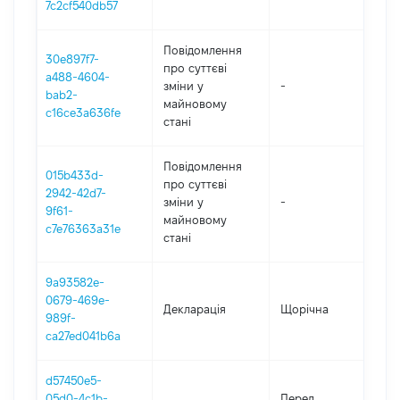
7c2cf540db57
Повідомлення
30e897f7-
про суттєві
a488-4604-
зміни y
-
2
bab2-
майновому
c16ce3a636fe
стані
Повідомлення
015b433d-
про суттєві
2942-42d7-
зміни y
-
2
9f61-
майновому
c7e76363a31e
стані
9a93582e-
0679-469e-
Декларація
Щорічна
20
989f-
ca27ed041b6a
d57450e5-
01
05d0-4c1b-
Перед