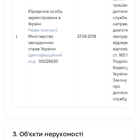
працівникам
Юридична особа,
дипломатично
зареєстрована в
служби,
Україні
направленим
Назва компанії:
довготерміно
Міністерство
27.04.2018
закордонне
1
закордонних
відрядження,
справ України
відповідно до
Ідентифікаційний
ст. 165.1.11
код:
00026620
Податкового
Кодексу
України та
Закону Украї
про
дипломатичн
службу
3. Об'єкти нерухомості