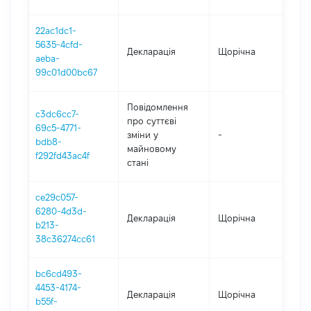
22ac1dc1-
5635-4cfd-
Декларація
Щорічна
2
aeba-
99c01d00bc67
Повідомлення
c3dc6cc7-
про суттєві
69c5-4771-
зміни y
-
2
bdb8-
майновому
f292fd43ac4f
стані
ce29c057-
6280-4d3d-
Декларація
Щорічна
2
b213-
38c36274cc61
bc6cd493-
4453-4174-
Декларація
Щорічна
2
b55f-