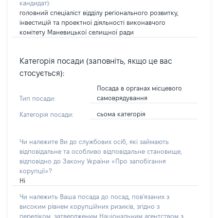
кандидат)
:
головний спеціаліст відділу регіонального розвитку,
інвестицій та проектної діяльності виконавчого
комітету Маневицької селищної ради
Категорія посади (заповніть, якщо це вас
стосується):
Посада в органах місцевого
самоврядування
Тип посади:
сьома категорія
Категорія посади:
Чи належите Ви до службових осіб, які займають
відповідальне та особливо відповідальне становище,
відповідно до Закону України «Про запобігання
корупції»?
Ні
Чи належить Ваша посада до посад, пов'язаних з
високим рівнем корупційних ризиків, згідно з
переліком, затвердженим Національним агентством з