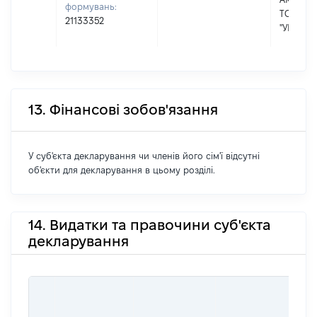
формувань:
ТОВАРИ
21133352
"УНІВЕР
13. Фінансові зобов'язання
У суб'єкта декларування чи членів його сім'ї відсутні
об'єкти для декларування в цьому розділі.
14. Видатки та правочини суб'єкта
декларування