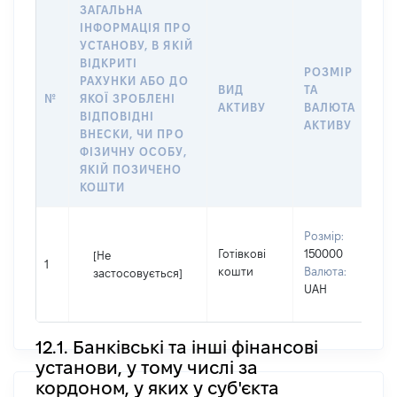
ЗАГАЛЬНА
ІНФОРМАЦІЯ ПРО
УСТАНОВУ, В ЯКІЙ
ВІДКРИТІ
РОЗМІР
І
РАХУНКИ АБО ДО
ВИД
ТА
О
№
ЯКОЇ ЗРОБЛЕНІ
АКТИВУ
ВАЛЮТА
Н
ВІДПОВІДНІ
АКТИВУ
П
ВНЕСКИ, ЧИ ПРО
ФІЗИЧНУ ОСОБУ,
ЯКІЙ ПОЗИЧЕНО
КОШТИ
В
Розмір:
П
Готівкові
150000
[Не
І
1
кошти
Валюта:
застосовується]
П
UAH
н
12.1. Банківські та інші фінансові
установи, у тому числі за
кордоном, у яких у суб'єкта