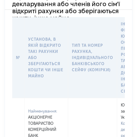
декларування або членів його сім'ї
відкриті рахунки або зберігаються
кошти, інше майно
ІНФОР
ФІЗИЧН
ЮРИДИ
УСТАНОВА, В
ОСОБУ,
ЯКІЙ ВІДКРИТО
ТИП ТА НОМЕР
ПРАВО
ТАКІ РАХУНКИ
РАХУНКА,
РОЗПО
№
АБО
ІНДИВІДУАЛЬНОГО
ТАКИМ
ЗБЕРІГАЮТЬСЯ
БАНКІВСЬКОГО
АБО М
КОШТИ ЧИ ІНШЕ
СЕЙФУ (КОМІРКИ)
ДО
МАЙНО
ІНДИВ
БАНКІ
СЕЙФУ 
Юридичн
Найменування:
зареєст
АКЦІОНЕРНЕ
Україні
ТОВАРИСТВО
Код в Є
КОМЕРЦІЙНИЙ
держав
БАНК
реєстрі