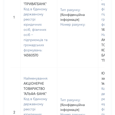
"ПРИВАТБАНК"
юридичн
Код в Єдиному
фізичних
Тип рахунку:
державному
підприє
[Конфіденційна
1
реєстрі
громадс
інформація]
юридичних
Номер рахунку:
формува
осіб, фізичних
1436057
осіб –
Наймену
підприємців та
АКЦІОН
громадських
ТОВАРИ
формувань:
КОМЕРЦ
14360570
БАНК
"ПРИВАТ
Юридичн
Найменування:
зареєст
АКЦІОНЕРНЕ
Україні
ТОВАРИСТВО
Код в Є
"АЛЬФА-БАНК"
держав
Код в Єдиному
реєстрі
Тип рахунку:
державному
юридичн
[Конфіденційна
реєстрі
фізичних
інформація]
2
юридичних
підприє
Номер рахунку: