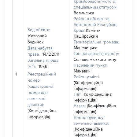
Крим/область/місто зі
спеціальним статусом:
Волинська
Район в області та
Автономній Республіці
Вид об'єкта:
Крим:
Камінь-
Житловий
Каширський
будинок
Територіальна громада:
Маневицька
Дата набуття
Тип населеного пункту:
права:
14.12.2011
Селище міського типу
Загальна площа
2
Населений пункт:
(м
):
107,6
Маневичі
[Не 
1
Реєстраційний
Район у місті:
номер
[Конфіденційна
(кадастровий
інформація]
номер для
Тип:
[Конфіденційна
земельної
інформація]
ділянки):
Назва:
[Конфіденційна
[Конфіденційна
інформація]
інформація]
Номер будинку/
земельної ділянки:
[Конфіденційна
інформація]