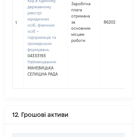
Код в Єдиному
Заробітна
державному
плата
реєстрі
отримана
юридичних
за
86202
1
осіб, фізичних
основним
осіб –
місцем
підприємців та
роботи
громадських
формувань:
04333193
Найменування:
МАНЕВИЦЬКА
СЕЛИЩНА РАДА
12. Грошові активи