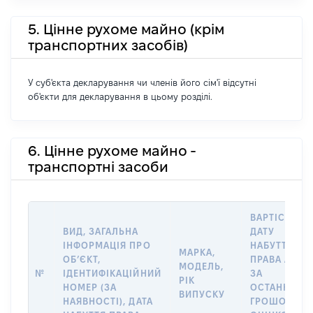
5. Цінне рухоме майно (крім
транспортних засобів)
У суб'єкта декларування чи членів його сім'ї відсутні
об'єкти для декларування в цьому розділі.
6. Цінне рухоме майно -
транспортні засоби
ВАРТІСТЬ Н
ВИД, ЗАГАЛЬНА
ДАТУ
ІНФОРМАЦІЯ ПРО
НАБУТТЯ
МАРКА,
ОБʼЄКТ,
ПРАВА АБО
МОДЕЛЬ,
№
ІДЕНТИФІКАЦІЙНИЙ
ЗА
РІК
НОМЕР (ЗА
ОСТАННЬО
ВИПУСКУ
НАЯВНОСТІ), ДАТА
ГРОШОВОЮ