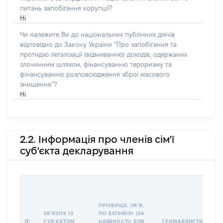
питань запобігання корупції?
Ні
Чи належите Ви до національних публічних діячів
відповідно до Закону України “Про запобігання та
протидію легалізації (відмиванню) доходів, одержаних
злочинним шляхом, фінансуванню тероризму та
фінансуванню розповсюдження зброї масового
знищення”?
Ні
2.2. Інформація про членів сім'ї
суб'єкта декларування
П
І
Б
ПРІЗВИЩЕ, ІМʼЯ,
І
ЗВʼЯЗОК ІЗ
ПО БАТЬКОВІ (ЗА
№
СУБʼЄКТОМ
НАЯВНОСТІ) ДЛЯ
ГРОМАДЯНСТВО