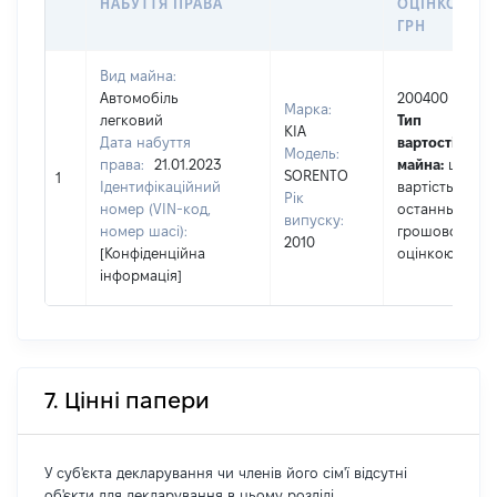
НАБУТТЯ ПРАВА
ОЦІНКОЮ,
ГРН
Вид майна:
Автомобіль
200400
Марка:
легковий
Тип
KIA
Дата набуття
вартості
Модель:
права:
21.01.2023
майна:
це
SORENTO
1
Ідентифікаційний
вартість за
Рік
номер (VIN-код,
останньою
випуску:
номер шасі):
грошовою
2010
[Конфіденційна
оцінкою
інформація]
7. Цінні папери
У суб'єкта декларування чи членів його сім'ї відсутні
об'єкти для декларування в цьому розділі.