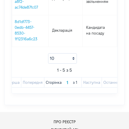
a8f2-
звільненням
16.0
ac74de87fc07
8d1df773-
0edb-4457-
Кандидата
Декларація
2022
8530-
на посаду
1f12316a6c23
1 - 5 з 5
Перша
Попередня
Сторінка
з
1
Наступна
Остання
ПРО РЕЄСТР