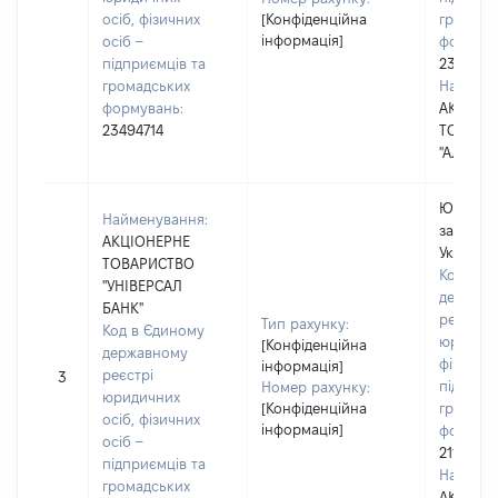
осіб, фізичних
[Конфіденційна
громадс
інформація]
осіб –
формува
підприємців та
2349471
громадських
Наймену
формувань:
АКЦІОН
23494714
ТОВАРИ
"АЛЬФА-
Юридичн
Найменування:
зареєст
АКЦІОНЕРНЕ
Україні
ТОВАРИСТВО
Код в Є
"УНІВЕРСАЛ
держав
БАНК"
реєстрі
Тип рахунку:
Код в Єдиному
юридичн
[Конфіденційна
державному
фізичних
інформація]
реєстрі
3
підприє
Номер рахунку:
юридичних
[Конфіденційна
громадс
осіб, фізичних
інформація]
формува
осіб –
2113335
підприємців та
Наймену
громадських
АКЦІОН