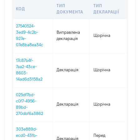
ТИП
ТИП
КОД
ПЕР
ДОКУМЕНТА
ДЕКЛАРАЦІЇ
27540524-
3ed9-4c2b-
Виправлена
Щорічна
2025
927e-
декларація
07e8ba8ea34c
17c87b4f-
7aa2-43ce-
Декларація
Щорічна
2025
8603-
14ad6d3158a2
025df7bd-
c0f7-4956-
Декларація
Щорічна
2024
89bd-
270dbf6a3862
303e889d-
01.0
ecd0-43fb-
Перед
Декларація
-