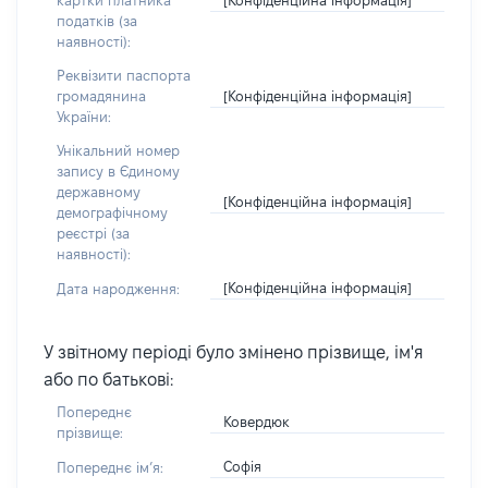
картки платника
податків (за
наявності):
Реквізити паспорта
[Конфіденційна інформація]
громадянина
України:
Унікальний номер
запису в Єдиному
державному
[Конфіденційна інформація]
демографічному
реєстрі (за
наявності):
[Конфіденційна інформація]
Дата народження:
У звітному періоді було змінено прізвище, ім'я
або по батькові:
Попереднє
Ковердюк
прізвище:
Софія
Попереднє імʼя: