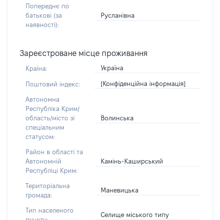
Попереднє по
Русланівна
батькові (за
наявності):
Зареєстроване місце проживання
Україна
Країна:
[Конфіденційна інформація]
Поштовий індекс:
Автономна
Республіка Крим/
Волинська
область/місто зі
спеціальним
статусом:
Район в області та
Камінь-Каширський
Автономній
Республіці Крим:
Територіальна
Маневицька
громада:
Тип населеного
Селище міського типу
пункту: