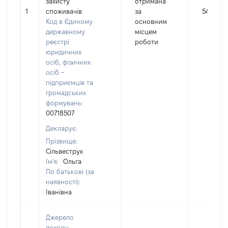
захисту
отримана
1
споживачів
за
54323
Код в Єдиному
основним
державному
місцем
реєстрі
роботи
юридичних
осіб, фізичних
осіб –
підприємців та
громадських
формувань:
00718507
Декларує:
Прізвище:
Сільвеструк
Ім'я:
Ольга
По батькові (за
наявності):
Іванівна
Джерело
доходу: