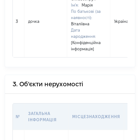
Ім'я:
Марія
По батькові (за
наявності):
3
дочка
Україна
Віталіївна
Дата
народження:
[Конфіденційна
інформація]
3. Об'єкти нерухомості
ВАРТ
ЗАГАЛЬНА
№
МІСЦЕЗНАХОДЖЕННЯ
НА Д
ІНФОРМАЦІЯ
НАБУ