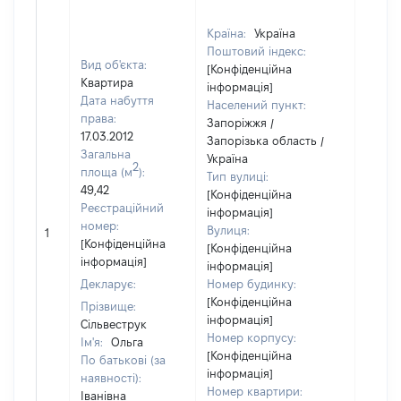
Країна:
Україна
Поштовий індекс:
Вид об'єкта:
[Конфіденційна
Квартира
інформація]
Дата набуття
Населений пункт:
права:
Запоріжжя /
17.03.2012
Запорізька область /
Загальна
Україна
2
площа (м
):
Тип вулиці:
49,42
[Конфіденційна
Реєстраційний
інформація]
номер:
Вулиця:
1
27787
[Конфіденційна
[Конфіденційна
інформація]
інформація]
Декларує:
Номер будинку:
[Конфіденційна
Прізвище:
інформація]
Сільвеструк
Номер корпусу:
Ім'я:
Ольга
[Конфіденційна
По батькові (за
інформація]
наявності):
Номер квартири:
Іванівна