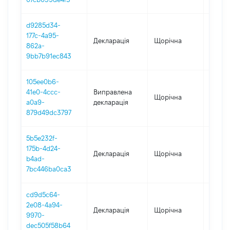
d9285d34-
177c-4a95-
Декларація
Щорічна
2021
862a-
9bb7b91ec843
105ee0b6-
41e0-4ccc-
Виправлена
Щорічна
2020
a0a9-
декларація
879d49dc3797
5b5e232f-
175b-4d24-
Декларація
Щорічна
2020
b4ad-
7bc446ba0ca3
cd9d5c64-
2e08-4a94-
Декларація
Щорічна
2019
9970-
dec505f58b64