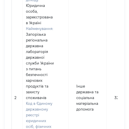
Юридична
особа,
зареєстрована
в Україні
Найменування:
Запорізька
регіональна
державна
лабораторія
державної
служби України
з питань
безпечності
харчових
продуктів та
Інше
захисту
державна та
2
споживачів
соціальна
32351
Код в Єдиному
матеріальна
державному
допомога
реєстрі
юридичних
осіб, фізичних