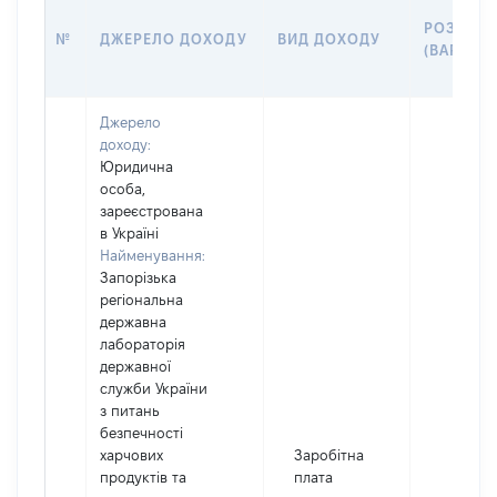
РОЗМІР
№
ДЖЕРЕЛО ДОХОДУ
ВИД ДОХОДУ
(ВАРТІСТ
Джерело
доходу:
Юридична
особа,
зареєстрована
в Україні
Найменування:
Запорізька
регіональна
державна
лабораторія
державної
служби України
з питань
безпечності
харчових
Заробітна
продуктів та
плата