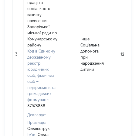
праці та
соціального
захисту
населення
Запорізької
міської ради по
Комунарському
Інше
району
Соціальна
Код в Єдиному
допомога
3
12040
державному
при
реєстрі
народження
юридичних
дитини
осіб, фізичних
осіб –
підприємців та
громадських
формувань:
37573838
Декларує:
Прізвище:
Сільвеструк
Ім'я:
Ольга