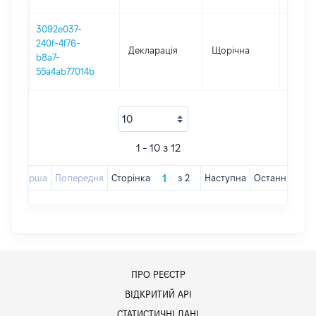
3092e037-
240f-4f76-
Декларація
Щорічна
2018
b8a7-
55a4ab77014b
1 - 10 з 12
Перша
Попередня
Сторінка
з
2
Наступна
Остання
ПРО РЕЄСТР
ВІДКРИТИЙ АРІ
СТАТИСТИЧНІ ДАНІ