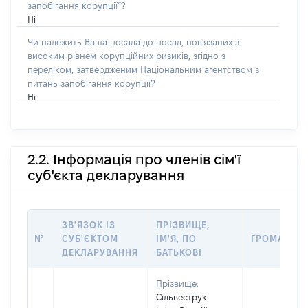
запобігання корупції”?
Ні
Чи належить Ваша посада до посад, пов'язаних з
високим рівнем корупційних ризиків, згідно з
переліком, затвердженим Національним агентством з
питань запобігання корупції?
Ні
2.2. Інформація про членів сім'ї
суб'єкта декларування
ЗВ'ЯЗОК ІЗ
ПРІЗВИЩЕ,
№
СУБ'ЄКТОМ
ІМ'Я, ПО
ГРОМАДЯН
ДЕКЛАРУВАННЯ
БАТЬКОВІ
Прізвище:
Сільвеструк