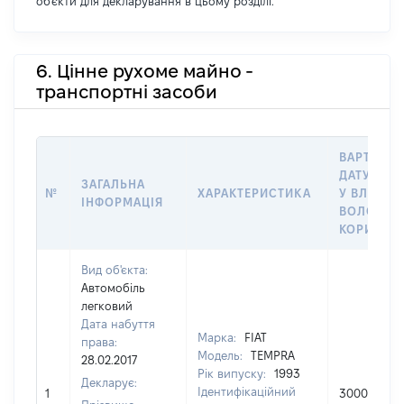
об'єкти для декларування в цьому розділі.
6. Цінне рухоме майно -
транспортні засоби
ВАРТІСТЬ
ДАТУ НАБ
ЗАГАЛЬНА
№
ХАРАКТЕРИСТИКА
У ВЛАСНІ
ІНФОРМАЦІЯ
ВОЛОДІН
КОРИСТУ
Вид об'єкта:
Автомобіль
легковий
Дата набуття
Марка:
FIAT
права:
Модель:
TEMPRA
28.02.2017
Рік випуску:
1993
Декларує:
Ідентифікаційний
1
30000