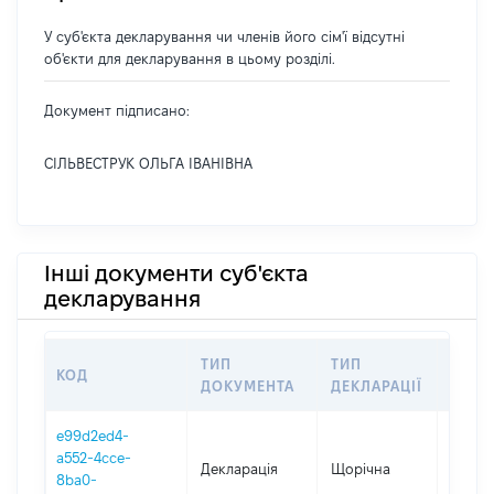
У суб'єкта декларування чи членів його сім'ї відсутні
об'єкти для декларування в цьому розділі.
Документ підписано:
СІЛЬВЕСТРУК ОЛЬГА ІВАНІВНА
Інші документи суб'єкта
декларування
ТИП
ТИП
КОД
ПЕРІ
ДОКУМЕНТА
ДЕКЛАРАЦІЇ
e99d2ed4-
a552-4cce-
Декларація
Щорічна
2025
8ba0-