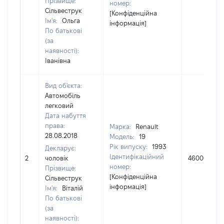
Прізвище:
номер:
Сільвеструк
[Конфіденційна
Ім'я:
Ольга
інформація]
По батькові
(за
наявності):
Іванівна
Вид об'єкта:
Автомобіль
легковий
Дата набуття
права:
Марка:
Renault
28.08.2018
Модель:
19
Рік випуску:
1993
Декларує:
Ідентифікаційний
2
чоловік
46000
номер:
Прізвище:
[Конфіденційна
Сільвеструк
інформація]
Ім'я:
Віталій
По батькові
(за
наявності):