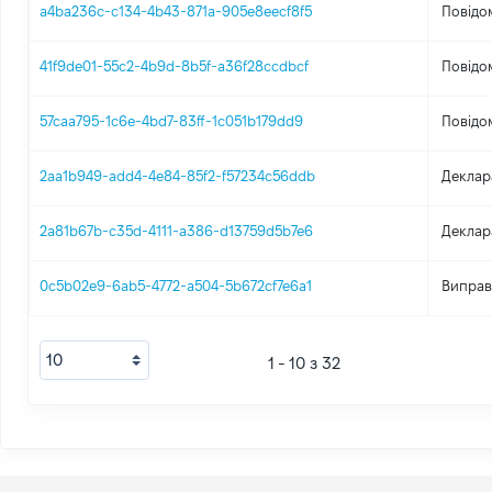
a4ba236c-c134-4b43-871a-905e8eecf8f5
Повідо
41f9de01-55c2-4b9d-8b5f-a36f28ccdbcf
Повідо
57caa795-1c6e-4bd7-83ff-1c051b179dd9
Повідо
2aa1b949-add4-4e84-85f2-f57234c56ddb
Деклар
2a81b67b-c35d-4111-a386-d13759d5b7e6
Деклар
0c5b02e9-6ab5-4772-a504-5b672cf7e6a1
Виправ
1 - 10 з 32