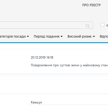
Й
ПРО РЕЄСТР
ш
атегорія посади:
Період подання:
Високий ризик:
Відп
20.12.2019 14:18
Повідомлення про суттєві зміни y майновому стан
Квашук