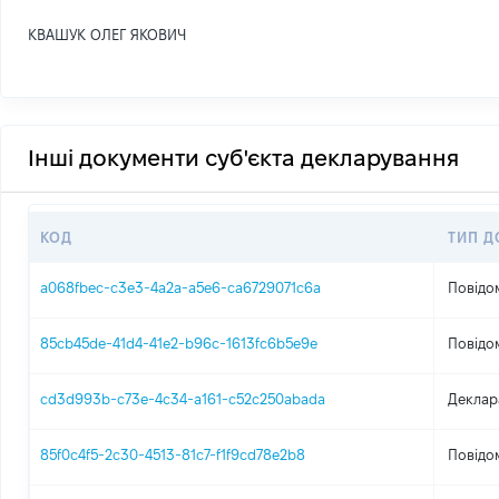
КВАШУК ОЛЕГ ЯКОВИЧ
Інші документи суб'єкта декларування
КОД
ТИП Д
a068fbec-c3e3-4a2a-a5e6-ca6729071c6a
Повідо
85cb45de-41d4-41e2-b96c-1613fc6b5e9e
Повідо
cd3d993b-c73e-4c34-a161-c52c250abada
Деклар
85f0c4f5-2c30-4513-81c7-f1f9cd78e2b8
Повідо