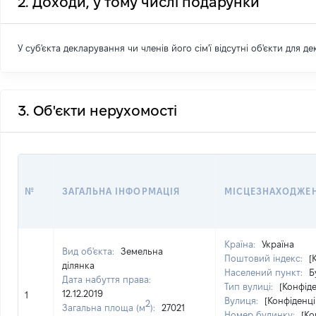
2. Доходи, у тому числі подарунки
У суб'єкта декларування чи членів його сім'ї відсутні об'єкти для д
3. Об'єкти нерухомості
№
ЗАГАЛЬНА ІНФОРМАЦІЯ
МІСЦЕЗНАХОДЖЕН
Країна:
Україна
Вид об'єкта:
Земельна
Поштовий індекс:
[
ділянка
Населений пункт:
Б
Дата набуття права:
Тип вулиці:
[Конфід
12.12.2019
1
Вулиця:
[Конфіденц
2
Загальна площа (м
):
27021
Номер будинку:
[Ко