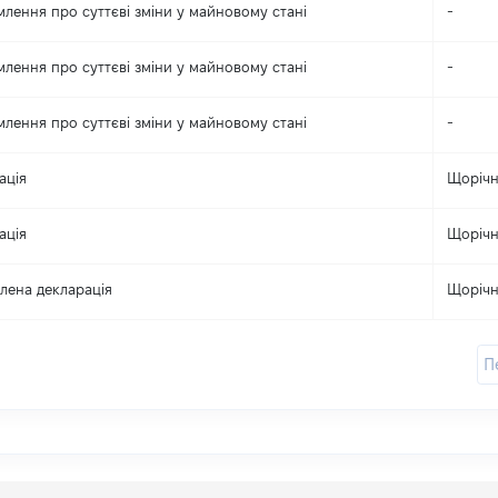
млення про суттєві зміни y майновому стані
-
млення про суттєві зміни y майновому стані
-
млення про суттєві зміни y майновому стані
-
ація
Щоріч
ація
Щоріч
лена декларація
Щоріч
П